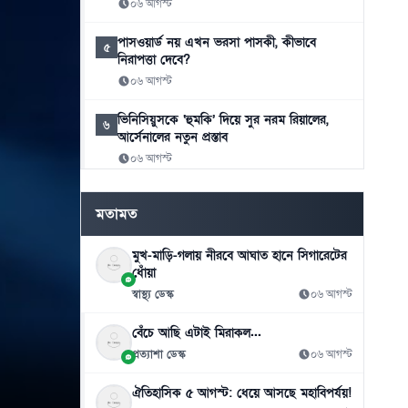
০৬ আগস্ট
পাসওয়ার্ড নয় এখন ভরসা পাসকী, কীভাবে
৫
নিরাপত্তা দেবে?
০৬ আগস্ট
ভিনিসিয়ুসকে ‘হুমকি’ দিয়ে সুর নরম রিয়ালের,
৬
আর্সেনালের নতুন প্রস্তাব
০৬ আগস্ট
রুশ বাহিনীর রাতভর ড্রোন-ক্ষেপণাস্ত্র হামলায়
৭
মতামত
কিয়েভে নিহত ১৭
০৬ আগস্ট
মুখ-মাড়ি-গলায় নীরবে আঘাত হানে সিগারেটের
ধোঁয়া
ইয়েমেনে সামরিক শিবিরে ভয়াবহ হামলা, নিহত
৮
৩০
স্বাস্থ্য ডেস্ক
০৬ আগস্ট
০৬ আগস্ট
বেঁচে আছি এটাই মিরাকল...
থাইল্যান্ড সফরে মিয়ানমারের মিন অং হ্লাইং
প্রত্যাশা ডেস্ক
০৬ আগস্ট
৯
০৬ আগস্ট
ঐতিহাসিক ৫ আগস্ট: ধেয়ে আসছে মহাবিপর্যয়!