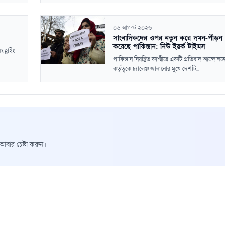
০৬ আগস্ট ২০২৬
সাংবাদিকদের ওপর নতুন করে দমন-পীড়ন শ
করেছে পাকিস্তান: নিউ ইয়র্ক টাইমস
 হ্লাইং
পাকিস্তান নিয়ন্ত্রিত কাশ্মীরে একটি প্রতিবাদ আন্দোল
কর্তৃত্বকে চ্যালেঞ্জ জানানোর মুখে দেশটি...
রে আবার চেষ্টা করুন।