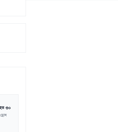
িহত ৩০
ড্রোন