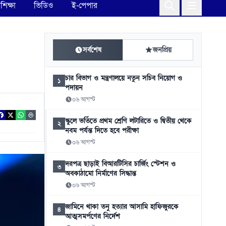
শিক্ষা
ভিডিও
ই-পেপার
সর্বশেষ
জনপ্রিয়
চার বিভাগ ও মন্ত্রণালয়ে নতুন সচিব নিয়োগ ও
১
পদায়ন
০৬ আগস্ট
স্কুলে ভর্তিতে প্রথম শ্রেণি লটারিতে ও দ্বিতীয় থেকে
২
নবম পর্যন্ত দিতে হবে পরীক্ষা
০৬ আগস্ট
দরপত্র ছাড়াই বিআরটিসির চার্জিং স্টেশন ও
৩
অবকাঠামো নির্মাণের সিদ্ধান্ত
০৬ আগস্ট
জামিনে থাকা তনু হত্যার আসামি হাফিজুরকে
৪
আত্মসমর্পণের নির্দেশ