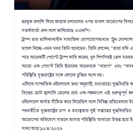
হরমুজ প্রণালি দিয়ে জাহাজ চলাচলের ওপর মাশুল আরোপের বিষয়ে ইরান
সতর্কবার্তা দেন বলে জানিয়েছে এএফপি।
ট্রাম্প তার মালিকানাধীন সামাজিক যোগাযোগমাধ্যম ‘ট্রুথ সোশ্য
মাশুল নিচ্ছে-এমন খবর তিনি শুনেছেন। তিনি লেখেন, “তারা যদ
পরে আরেকটি পোস্টে ট্রাম্প দাবি করেন, খুব শিগগিরই তেল সরব
আরো এক পোস্টে তিনি ইরানের আচরণকে “খারাপ” এবং “অসম্মা
পরিস্থিতি যুক্তরাষ্ট্রের সঙ্গে কোনো চুক্তির অংশ নয়।
এদিকে সাম্প্রতিক নৌচলাচল তথ্য অনুযায়ী, মধ্যপ্রাচ্যে যুদ্ধবিরত
বিশ্বের মোট জ্বালানি তেলের প্রায় এক-পঞ্চমাংশ এই গুরুত্বপূর্
নৌচলাচল কার্যত সীমিত করে দিয়েছিল বলে বিভিন্ন প্রতিবেদনে উল
পরবর্তীতে যুক্তরাষ্ট্রের চাপ ও মধ্যস্থতায় দুই সপ্তাহের যুদ্ধ
আরোপের অভিযোগ সামনে আসায় পরিস্থিতি আবারো উত্তপ্ত হয়ে উঠ
সানা/আপ্র/১০/৪/২০২৬