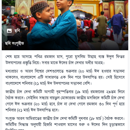
ছবি
ছবি সংগৃহীত
শেষ হয়ে আসছে পবিত্র রমজান মাস, পুরো মুসলিম উম্মাহ ব্যস্ত ঈদুল ফিতর
উদযাপনের প্রস্তুতি নিয়ে। সবার মাঝে ঈদের চাঁদ দেখার অধীর আগ্রহ।
মধ্যপ্রাচ্য ও আরব বিশ্বের দেশগুলোতে শুক্রবার (২০ মার্চ) ঈদ হওয়ার সম্ভাবনা
থাকলেও, বাংলাদেশে এটি সাধারণত এক দিন পরে উদযাপিত হয়। সেই হিসেবে
বাংলাদেশে শনিবার (২১ মার্চ) ঈদ উদযাপনের সম্ভাবনা বেশি।
জাতীয় চাঁদ দেখা কমিটি আগামী বৃহস্পতিবার (১৯ মার্চ) রমজানের ২৯তম দিনে
বৈঠক করবে। সেইদিন সন্ধ্যায় বায়তুল মোকাররম জাতীয় মসজিদে কমিটি চাঁদ দেখা
গেলে ঈদ শুক্রবার (২০ মার্চ) হবে, চাঁদ না দেখা গেলে রমজান ৩০ দিন পূর্ণ হয়ে
শনিবার (২১ মার্চ) ঈদ উদযাপিত হবে।
সংযুক্ত আরব আমিরাতের জাতীয় চাঁদ দেখা কমিটি বুধবার (১৮ মার্চ ) বৈঠক করবে।
কমিটির সিদ্ধান্ত অনুযায়ী হিজরি শাওয়াল মাসের শুরু ও ঈদের দিন চূড়ান্তভাবে