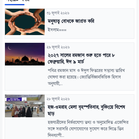
৩১ জুলাই ২০২৬
মনুষ্যত্ব বোধকে জাগ্রত করি
ইসলাম===
২৯ জুলাই ২০২৬
২০২৭ সালের রমজান শুরু হতে পারে ৮
ফেব্রুয়ারি, ঈদ ৯ মার্চ
পবিত্র রমজান মাস ও ঈদুল ফিতরের সম্ভাব্য তারিখ
ঘোষণা করা হয়েছে। জ্যোতির্বিজ্ঞানভিত্তিক হিসাব
অনুযায়ী,...
২৮ জুলাই ২০২৬
হজ-ওমরাহ মেলা বৃহস্পতিবার, বুকিংয়ে বিশেষ
ছাড়
হজযাত্রীদের নির্ভরযোগ্য তথ্য ও অনুমোদিত এজেন্সির
সঙ্গে সরাসরি যোগাযোগের সুযোগ করে দিতে তিন
দিনব্যাপী...