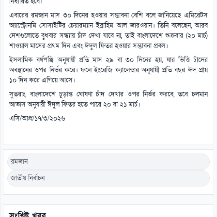
নির্ধারিত হবে।
এবারের রমজান মাস ৩০ দিনের হওয়ার সম্ভাবনা বেশি বলে জানিয়েছে এমিরেটস
অ্যাস্ট্রোনমি সোসাইটির চেয়ারম্যান ইব্রাহিম আল জারওয়ান। তিনি বলেছেন, আরব
দেশগুলোতে বুধবার সন্ধ্যায় চাঁদ দেখা যাবে না, তাই বাংলাদেশে শুক্রবার (২০ মার্চ)
শাওয়াল মাসের প্রথম দিন এবং ঈদুল ফিতর হওয়ার সম্ভাবনা প্রবল।
ইসলামিক বর্ষপঞ্জি অনুযায়ী প্রতি মাস ২৯ বা ৩০ দিনের হয়, যার ভিত্তি চাঁদের
অবস্থানের ওপর নির্ভর করে। ফলে ইংরেজি ক্যালেন্ডার অনুযায়ী প্রতি বছর ঈদ প্রায়
১০ দিন করে এগিয়ে আসে।
সুতরাং, বাংলাদেশে চূড়ান্ত ঘোষণা চাঁদ দেখার ওপর নির্ভর করবে, তবে চলমান
আভাস অনুযায়ী ঈদুল ফিতর হতে পারে ২০ বা ২১ মার্চ।
এসি/আপ্র/১৭/৩/২০২৬
রমজান
জাতীয় নির্বাচন
সংশ্লিষ্ট খবর