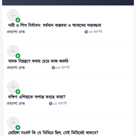
৭
মিরাজের সেঞ্চুরিতে প্রথম ইনিংসে টাইগারদের সংগ্রহ ২৬৩ রান
নারী ও শিশু নির্যাতন: বর্তমান বাস্তবতা ও আমাদের দায়বদ্ধতা
০৬ আগস্ট
প্রত্যাশা ডেস্ক
০৩ আগস্ট
৮
নতুন সিনেমার জন্য ১৬ কেজি ওজন কমিয়েছেন সালমান
০৬ আগস্ট
মাদক নিয়ন্ত্রণে কথার চেয়ে কাজ জরুরি
৯
প্রত্যাশা ডেস্ক
০৩ আগস্ট
লিফটের মধ্যে সহকর্মীকে ধর্ষণ, দোষী সাহলেন সাংবাদিক
০৬ আগস্ট
১০
দক্ষিণ এশিয়াকে অশান্ত করছে কারা?
ঢাকার চারপাশের নদীদূষণ রোধে কর্মপরিকল্পনা তৈরির নির্দেশ প্রধানমন্ত্রীর
প্রত্যাশা ডেস্ক
০২ আগস্ট
০৬ আগস্ট
১১
বাংলাদেশে হামের সাম্প্রতিক ভয়াবহ বিস্তার এখন শুধু একটি সংক্রামক রোগের
রোহিঙ্গা সংকট কি যে তিমিরে ছিল, সেই তিমিরেই থাকবে?