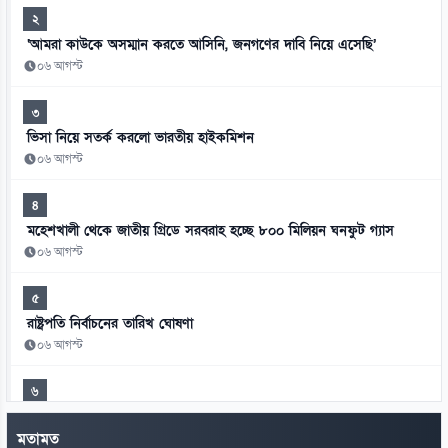
২
‘আমরা কাউকে অসম্মান করতে আসিনি, জনগণের দাবি নিয়ে এসেছি’
০৬ আগস্ট
৩
ভিসা নিয়ে সতর্ক করলো ভারতীয় হাইকমিশন
০৬ আগস্ট
৪
মহেশখালী থেকে জাতীয় গ্রিডে সরবরাহ হচ্ছে ৮০০ মিলিয়ন ঘনফুট গ্যাস
০৬ আগস্ট
৫
রাষ্ট্রপতি নির্বাচনের তারিখ ঘোষণা
০৬ আগস্ট
৬
সালমান খানকে প্রতারণার মামলায় আদালতে তলব
মতামত
০৬ আগস্ট