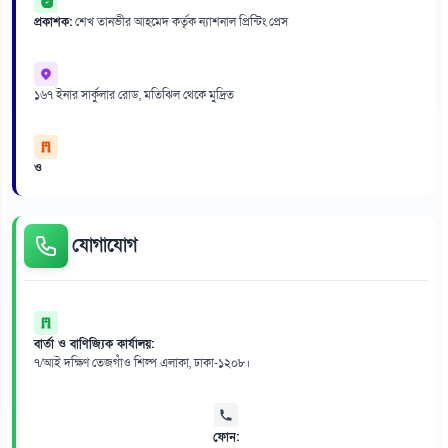
প্রকাশক:
শেখ তানভীর আহমেদ কর্তৃক ন্যাশনাল প্রিন্টিং প্রেস
১৬৭ ইনার সার্কুলার রোড, মতিঝিল থেকে মুদ্রিত
ও
যোগাযোগ
বার্তা ও বাণিজ্যিক কার্যালয়:
৭/আই দক্ষিণ তেজগাঁও শিল্প এলাকা, ঢাকা-১২০৮।
ফোন: