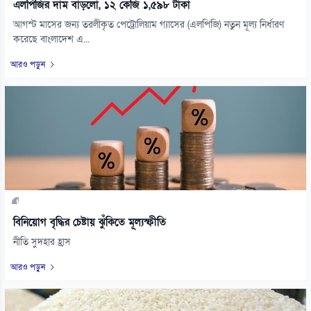
এলপিজির দাম বাড়লো, ১২ কেজি ১,৫৯৮ টাকা
আগস্ট মাসের জন্য তরলীকৃত পেট্রোলিয়াম গ্যাসের (এলপিজি) নতুন মূল্য নির্ধারণ
করেছে বাংলাদেশ এ...
আরও পড়ুন
বিনিয়োগ বৃদ্ধির চেষ্টায় ঝুঁকিতে মূল্যস্ফীতি
নীতি সুদহার হ্রাস
আরও পড়ুন