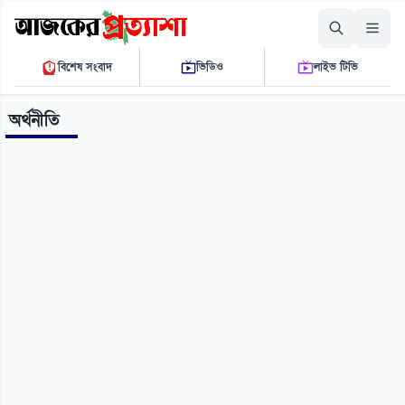
বৃহস্পতিবার, ০৬ আগস্ট ২০২৬
বিশেষ সংবাদ
ভিডিও
লাইভ টিভি
০৮:২৭:১৬ এ.এম.
THE DAILY AJKER PROTTASHA
অর্থনীতি