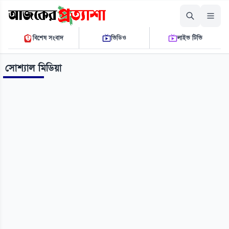
শুক্রবার, ০৭ আগস্ট ২০২৬
বিশেষ সংবাদ
ভিডিও
লাইভ টিভি
০৯ ১১ ০১ পি.এম.
THE DAILY AJKER PROTTASHA
সোশ্যাল মিডিয়া