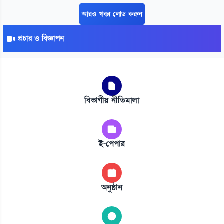
আরও খবর লোড করুন
প্রচার ও বিজ্ঞাপন
বিভাগীয় নীতিমালা
ই-পেপার
অনুষ্ঠান