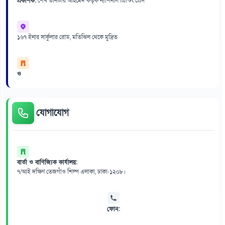
প্রকাশক:
শেখ তানভীর আহমেদ কর্তৃক ন্যাশনাল প্রিন্টিং প্রেস
১৬৭ ইনার সার্কুলার রোড, মতিঝিল থেকে মুদ্রিত
ও
যোগাযোগ
বার্তা ও বাণিজ্যিক কার্যালয়:
৭/আই দক্ষিণ তেজগাঁও শিল্প এলাকা, ঢাকা-১২০৮।
ফোন: