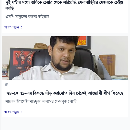
দুই ঘণ্টার মধ্যে ওসিকে চেয়ার থেকে সরিয়েছি, সেনাবাহিনীর মেজরকে চেইঞ্জ
করছি
এমপি মাসুদের বক্তব্য ভাইরাল
আরও পড়ুন
‘২৪–কে ৭১–এর বিরুদ্ধে দাঁড় করানো’র দিন থেকেই আওয়ামী লীগ ফিরেছে
সাবেক উপদেষ্টা মাহফুজ আলমের ফেসবুক পোস্ট
আরও পড়ুন