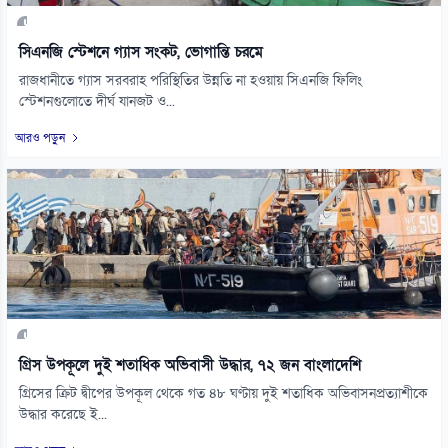
সিএনজি স্টেশনে গ্যাস সংকট, ভোগান্তি চরমে
রাজধানীতে গ্যাস সরবরাহ পরিস্থিতির উন্নতি না হওয়ায় সিএনজি ফিলিং
স্টেশনগুলোতে দীর্ঘ যানজট ও...
আরও পড়ুন
গ্রিস উপকূলে দুই শতাধিক অভিবাসী উদ্ধার, ৭২ জন বাংলাদেশি
গ্রিসের ক্রিট দ্বীপের উপকূল থেকে গত ৪৮ ঘণ্টায় দুই শতাধিক অভিবাসনপ্রত্যাশীকে
উদ্ধার করেছে ই...