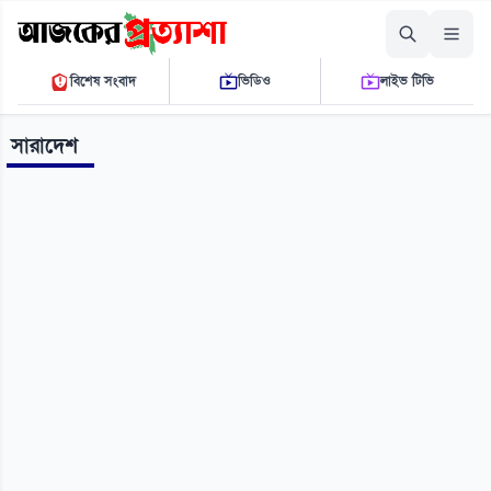
শনিবার, ০৮ আগস্ট ২০২৬
বিশেষ সংবাদ
ভিডিও
লাইভ টিভি
০২ ০৪ ৩৭ এ.এম.
THE DAILY AJKER PROTTASHA
সারাদেশ