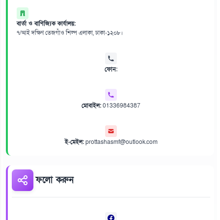
বার্তা ও বাণিজ্যিক কার্যালয়:
৭/আই দক্ষিণ তেজগাঁও শিল্প এলাকা, ঢাকা-১২০৮।
ফোন:
মোবাইল:
01336984387
ই-মেইল:
prottashasmf@outlook.com
ফলো করুন