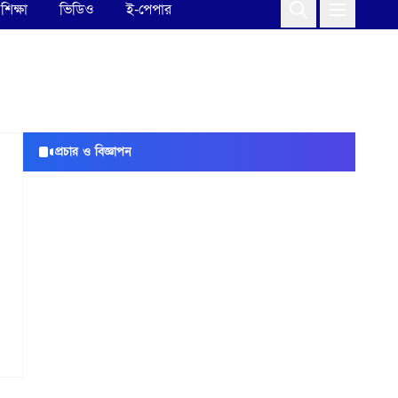
শিক্ষা
ভিডিও
ই-পেপার
প্রচার ও বিজ্ঞাপন