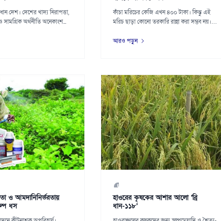
রধান দেশ। দেশের খাদ্য নিরাপত্তা,
কাঁচা মরিচের কেজি এখন ৪০০ টাকা। কিন্তু এই
 সামগ্রিক অর্থনীতি অনেকাংশ...
মরিচ ছাড়া কোনো তরকারি রান্না করা সম্ভব নয়।
তাই ক...
আরও পড়ুন
তা ও আমদানিনির্ভরতায়
হাওরের কৃষকের আশার আলো ‘ব্রি
্পে ধস
ধান-১১৮’
াদনে কীটনাশক অপরিহার্য।
হাওরাঞ্চলের কৃষকদের জন্য স্বল্পমেয়াদি ও শৈত্য-