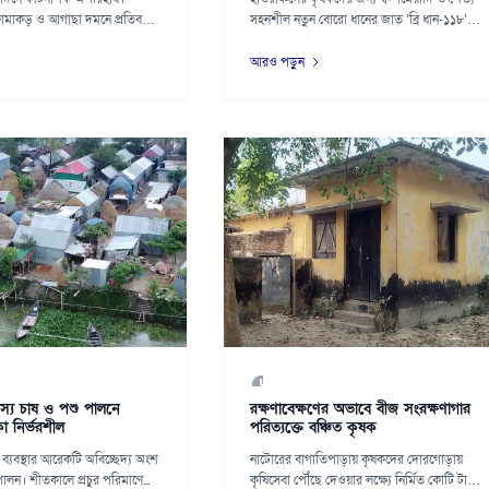
ামাকড় ও আগাছা দমনে প্রতিবছর
সহনশীল নতুন বোরো ধানের জাত ‘ব্রি ধান-১১৮’
উদ...
আরও পড়ুন
ৎস্য চাষ ও পশু পালনে
রক্ষণাবেক্ষণের অভাবে বীজ সংরক্ষণাগার
া নির্ভরশীল
পরিত্যক্তে বঞ্চিত কৃষক
 ব্যবস্থার আরেকটি অবিচ্ছেদ্য অংশ
নাটোরের বাগাতিপাড়ায় কৃষকদের দোরগোড়ায়
লন। শীতকালে প্রচুর পরিমাণে...
কৃষিসেবা পৌঁছে দেওয়ার লক্ষ্যে নির্মিত কোটি টাকার