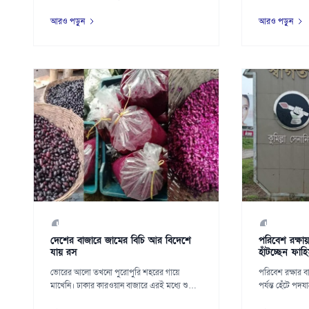
হয়েছে। উৎপাদ...
আরও পড়ুন
আরও পড়ুন
দেশের বাজারে জামের বিচি আর বিদেশে
পরিবেশ রক্ষা
যায় রস
হাঁটচ্ছেন ফাহ
ভোরের আলো তখনো পুরোপুরি শহরের গায়ে
‎পরিবেশ রক্ষার ব
মাখেনি। ঢাকার কারওয়ান বাজারে এরই মধ্যে শুরু
পর্যন্ত হেঁটে পদযাত
হয়ে গেছে দি...