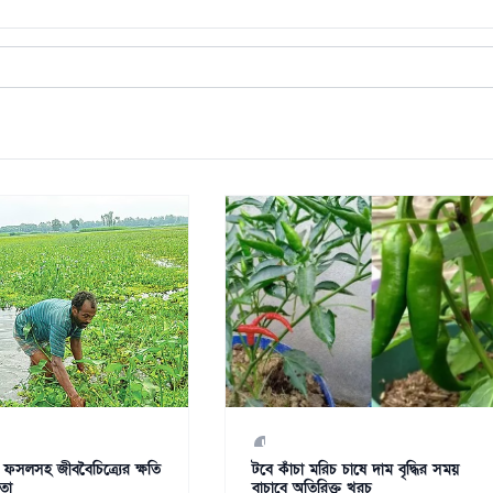
য ও ফসলসহ জীববৈচিত্র্যের ক্ষতি
টবে কাঁচা মরিচ চাষে দাম বৃদ্ধির সময়
তা
বাচাবে অতিরিক্ত খরচ