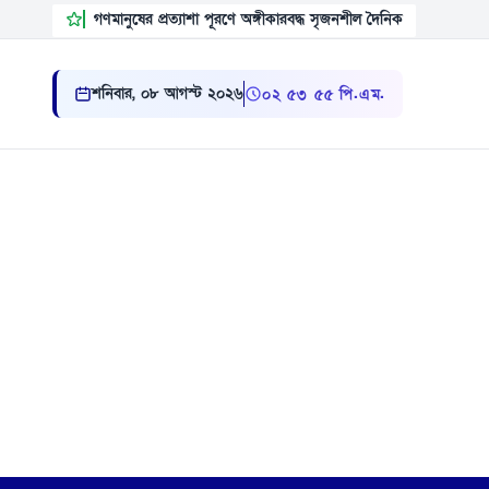
গণমানুষের প্রত্যাশা পূরণে অঙ্গীকারবদ্ধ সৃজনশীল দৈনিক
শনিবার, ০৮ আগস্ট ২০২৬
০২:৫৩:৫৬ পি.এম.