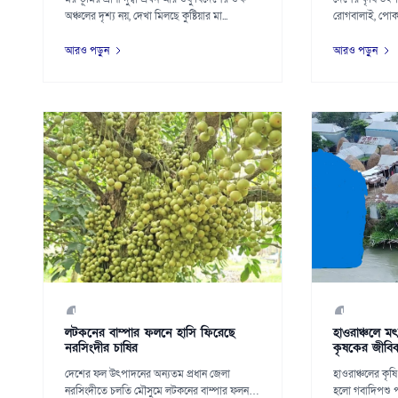
অঞ্চলের দৃশ্য নয়, দেখা মিলছে কুষ্টিয়ার মা...
রোগবালাই, পোক
বিপুল পরিমা...
আরও পড়ুন
আরও পড়ুন
লটকনের বাম্পার ফলনে হাসি ফিরেছে
হাওরাঞ্চলে ম
নরসিংদীর চাষির
কৃষকের জীবিক
দেশের ফল উৎপাদনের অন্যতম প্রধান জেলা
হাওরাঞ্চলের কৃষি
নরসিংদীতে চলতি মৌসুমে লটকনের বাম্পার ফলন
হলো গবাদিপশু পা