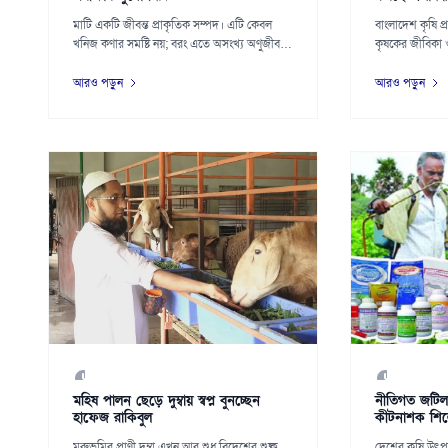
মাটি একটি জীবন্ত প্রাকৃতিক সম্পদ। এটি কেবল
বাংলাদেশ কৃষি প্
খনিজ কণার সমষ্টি নয়; বরং এতে অসংখ্য অণুজীব,
কৃষকের জীবিকা ও
জৈব...
আরও পড়ুন
আরও পড়ুন
মহিষ পালন ছেড়ে দুম্বায় স্বপ্ন বুনচ্ছেন
নীতিগত জটিল
হাফেজ রাকিবুল
কীটনাশক শিল
মরুভূমির প্রাণী দুম্বা এখন আর শুধু বিদেশের শুষ্ক
দেশের কৃষি উৎপ