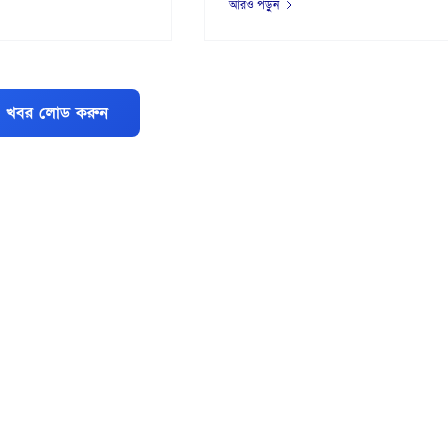
আরও পড়ুন
 খবর লোড করুন