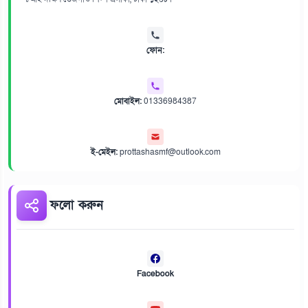
ফোন:
মোবাইল:
01336984387
ই-মেইল:
prottashasmf@outlook.com
ফলো করুন
Facebook