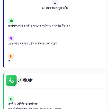
ডা. মোঃ আহসানুল কবির
প্রকাশক:
শেখ তানভীর আহমেদ কর্তৃক ন্যাশনাল প্রিন্টিং প্রেস
১৬৭ ইনার সার্কুলার রোড, মতিঝিল থেকে মুদ্রিত
ও
যোগাযোগ
বার্তা ও বাণিজ্যিক কার্যালয়:
৭/আই দক্ষিণ তেজগাঁও শিল্প এলাকা, ঢাকা-১২০৮।