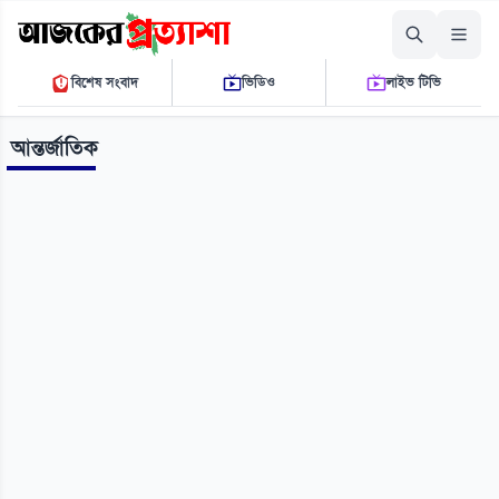
শুক্রবার, ০৭ আগস্ট ২০২৬
বিশেষ সংবাদ
ভিডিও
লাইভ টিভি
০৭:০২:৩৮ এ.এম.
THE DAILY AJKER PROTTASHA
আন্তর্জাতিক