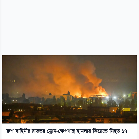
রুশ বাহিনীর রাতভর ড্রোন-ক্ষেপণাস্ত্র হামলায় কিয়েভে নিহত ১৭