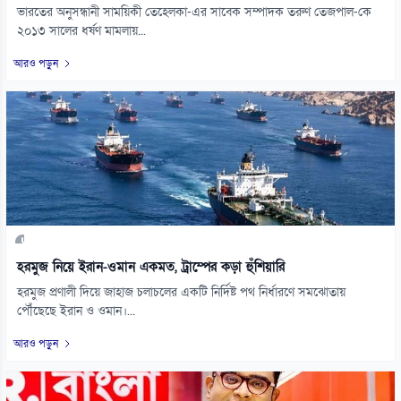
ভারতের অনুসন্ধানী সাময়িকী তেহেলকা-এর সাবেক সম্পাদক তরুণ তেজপাল-কে
২০১৩ সালের ধর্ষণ মামলায়...
আরও পড়ুন
হরমুজ নিয়ে ইরান-ওমান একমত, ট্রাম্পের কড়া হুঁশিয়ারি
হরমুজ প্রণালী দিয়ে জাহাজ চলাচলের একটি নির্দিষ্ট পথ নির্ধারণে সমঝোতায়
পৌঁছেছে ইরান ও ওমান।...
আরও পড়ুন