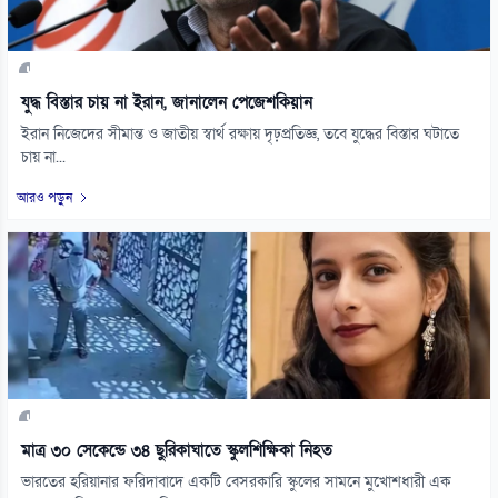
যুদ্ধ বিস্তার চায় না ইরান, জানালেন পেজেশকিয়ান
ইরান নিজেদের সীমান্ত ও জাতীয় স্বার্থ রক্ষায় দৃঢ়প্রতিজ্ঞ, তবে যুদ্ধের বিস্তার ঘটাতে
চায় না...
আরও পড়ুন
মাত্র ৩০ সেকেন্ডে ৩৪ ছুরিকাঘাতে স্কুলশিক্ষিকা নিহত
ভারতের হরিয়ানার ফরিদাবাদে একটি বেসরকারি স্কুলের সামনে মুখোশধারী এক