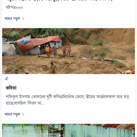
বইপত্র===
আরও পড়ুন
কবিতা
শফিকুল ইসলাম খোকনের দুটি কবিতানিখোঁজ জেলে, তীরের আর্তনাদজাল আর স্বপ্ন
হাতে,বলেছিল ‘ফিরব আ...
আরও পড়ুন