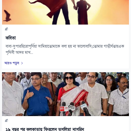
কবিতা
বাবা-সুপারহিরোপূর্ণিয়া সামিয়াতোমাকে বলা হয় না ভালোবাসি,তোমার গাম্ভীর্যতায়এক
পৃথিবী আদর মাখ...
আরও পড়ুন
১৯ বছর পর কলকাতায় ফিরলেন তসলিমা নাসরিন