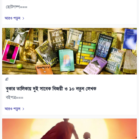
ছোটগল্প===
আরও পড়ুন
বুকার তালিকায় দুই সাবেক বিজয়ী ও ১০ নতুন লেখক
বইপত্র===
আরও পড়ুন