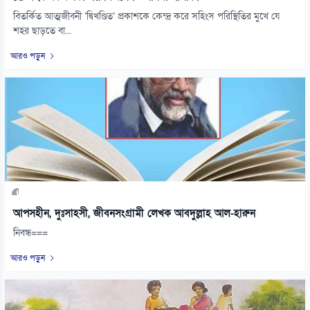
বিতর্কিত আত্মজীবনী ‘দ্বিখণ্ডিত’ প্রকাশকে কেন্দ্র করে সহিংস পরিস্থিতির মুখে যে
শহর ছাড়তে বা...
আরও পড়ুন
আপসহীন, দুঃসাহসী, জীবনসংগ্রামী লেখক আবদুল্লাহ আল-হারুন
নিবন্ধ===
আরও পড়ুন