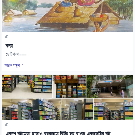
বন্যা
ছোটগল্প===
আরও পড়ুন
একুশে বইমেলা ছাড়াও বছরজুড়ে বিক্রি হয় বাংলা একাডেমির বই