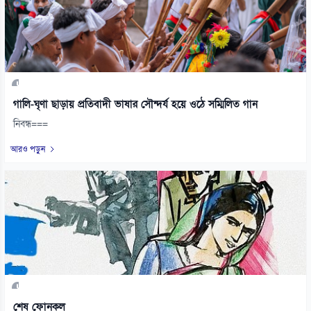
গালি-ঘৃণা ছাড়ায় প্রতিবাদী ভাষার সৌন্দর্য হয়ে ওঠে সম্মিলিত গান
নিবন্ধ===
আরও পড়ুন
শেষ ফোনকল