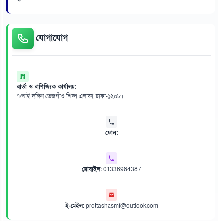
ও
যোগাযোগ
বার্তা ও বাণিজ্যিক কার্যালয়:
৭/আই দক্ষিণ তেজগাঁও শিল্প এলাকা, ঢাকা-১২০৮।
ফোন:
মোবাইল:
01336984387
ই-মেইল:
prottashasmf@outlook.com