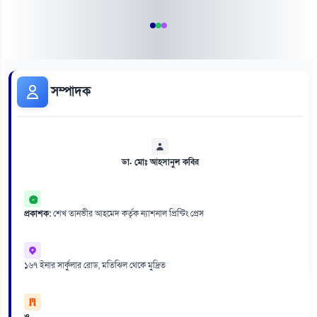
সম্পাদক
ডা. মোঃ আহসানুল কবির
প্রকাশক:
শেখ তানভীর আহমেদ কর্তৃক ন্যাশনাল প্রিন্টিং প্রেস
১৬৭ ইনার সার্কুলার রোড, মতিঝিল থেকে মুদ্রিত