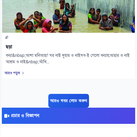
ছড়া
বন্যা&nbsp;আশা মনিআহা! ঘর নাই দুয়ার ও নাইসব-ই গেলো বন্যায়,আহার ও নাই
আশ্রম ও নাই&nbsp;আঁখি...
আরও পড়ুন
আরও খবর লোড করুন
প্রচার ও বিজ্ঞাপন