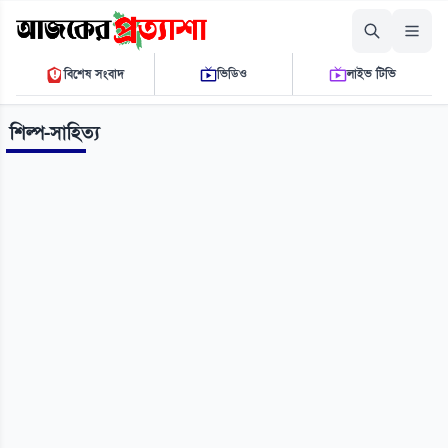
রোববার, ০৯ আগস্ট ২০২৬
বিশেষ সংবাদ
ভিডিও
লাইভ টিভি
০৭:৫৩:৫২ এ.এম.
THE DAILY AJKER PROTTASHA
শিল্প-সাহিত্য