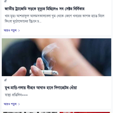
জাতীয় ট্র্যাজেডি সড়কে মৃত্যুর মিছিলেও সব সেক্টর নির্বিকার
খান মুহঃ আশরাফুল আলমসকালবেলা ঘুম থেকে জেগে খবরের কাগজ হাতে নিলে
কিংবা মুঠোফোনের স্ক্রিনে চ...
আরও পড়ুন
মুখ-মাড়ি-গলায় নীরবে আঘাত হানে সিগারেটের ধোঁয়া
স্বাস্থ্য প্রতিদিন===
আরও পড়ুন