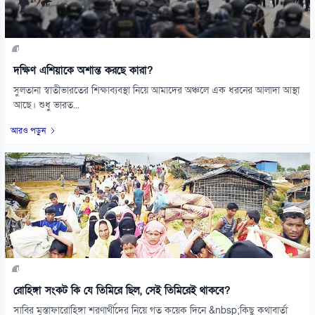
দক্ষিণ এশিয়াকে অশান্ত করছে কারা?
সুলতানা স্বাতীভারতের শিক্ষাব্যবস্থা নিয়ে আমাদের অঞ্চলে এক ধরনের আলাদা আস্থা
আছে। শুধু ভারত...
আরও পড়ুন
রোহিঙ্গা সংকট কি যে তিমিরে ছিল, সেই তিমিরেই থাকবে?
সাবির মুস্তাফারোহিঙ্গা শরণার্থীদের নিয়ে গত কয়েক দিনে &nbsp;কিছু কথাবার্তা