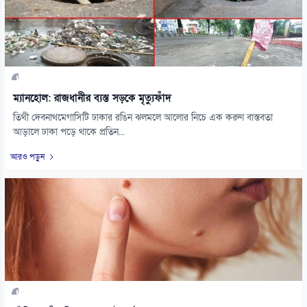
ম্যানহোল: রাজধানীর ব্যস্ত সড়কে মৃত্যুফাঁদ
তিথী দেবনাথমেগাসিটি ঢাকার রঙিন ঝলমলে আলোর নিচে এক করুণ বাস্তবতা
আড়ালে ঢাকা পড়ে থাকে প্রতিন...
আরও পড়ুন