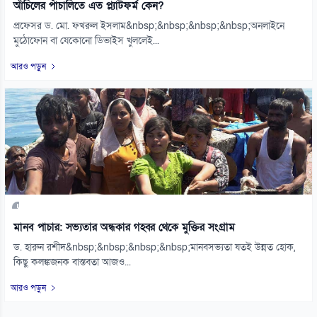
আঁচিলের পাঁচালিতে এত প্ল্যাটফর্ম কেন?
প্রফেসর ড. মো. ফখরুল ইসলাম&nbsp;&nbsp;&nbsp;&nbsp;অনলাইনে
মুঠোফোন বা যেকোনো ডিভাইস খুললেই...
আরও পড়ুন
মানব পাচার: সভ্যতার অন্ধকার গহ্বর থেকে মুক্তির সংগ্রাম
ড. হারুন রশীদ&nbsp;&nbsp;&nbsp;&nbsp;মানবসভ্যতা যতই উন্নত হোক,
কিছু কলঙ্কজনক বাস্তবতা আজও...
আরও পড়ুন