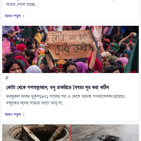
আবার শোনা যাচ্ছে...
আরও পড়ুন
কোটা থেকে গণঅভ্যুত্থান, তবু চাকরিতে বৈষম্য দূর করা কঠিন
মনজুরুল আলম মুকুল১৯৭১ সালের পর এ দেশে অনেক গণআন্দোলন হয়েছে।
বন্দুকের নলের সামনে আগে আবু সা...
আরও পড়ুন