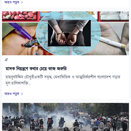
আরও পড়ুন
মাদক নিয়ন্ত্রণে কথার চেয়ে কাজ জরুরি
মাহবুবউদ্দিন চৌধুরীএকটি সমৃদ্ধ, মেধাভিত্তিক ও আত্মনির্ভরশীল বাংলাদেশ গড়ার
মূল চালিকাশক্তি...
আরও পড়ুন