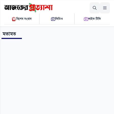
রোববার, ০৯ আগস্ট ২০২৬
বিশেষ সংবাদ
ভিডিও
লাইভ টিভি
১২:৫৭:৫৮ এ.এম.
THE DAILY AJKER PROTTASHA
মতামত