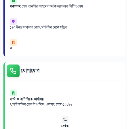
প্রকাশক:
শেখ তানভীর আহমেদ কর্তৃক ন্যাশনাল প্রিন্টিং প্রেস
১৬৭ ইনার সার্কুলার রোড, মতিঝিল থেকে মুদ্রিত
ও
যোগাযোগ
বার্তা ও বাণিজ্যিক কার্যালয়:
৭/আই দক্ষিণ তেজগাঁও শিল্প এলাকা, ঢাকা-১২০৮।
ফোন: