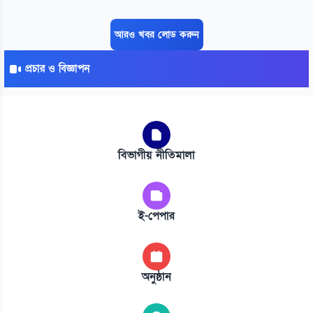
আরও খবর লোড করুন
প্রচার ও বিজ্ঞাপন
বিভাগীয় নীতিমালা
ই-পেপার
অনুষ্ঠান