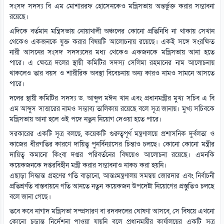
সংসদ সদস্য বি এম মোশাররফ হোসেনকেও মন্ত্রিসভায় অন্তর্ভুক্ত করার সম্ভাবনা
রয়েছে।
এদিকে বর্তমান মন্ত্রিসভায় নোয়াখালী অঞ্চলের কোনো প্রতিনিধি না থাকায় সেখান
থেকেও একজনকে যুক্ত করার বিষয়টি আলোচনায় রয়েছে। একই সঙ্গে সংরক্ষিত
নারী আসনের সংসদ সদস্যদের মধ্য থেকেও একজনকে মন্ত্রিসভায় আনা হতে
পারে। এ ক্ষেত্রে দলের স্থায়ী কমিটির সদস্য সেলিমা রহমানের নাম আলোচনায়
থাকলেও তার বয়স ও শারীরিক অবস্থা বিবেচনায় অন্য কারও নামও সামনে আসতে
পারে।
দলের স্থায়ী কমিটির সদস্য ড. আব্দুল মঈন খান এবং প্রধানমন্ত্রীর মুখ্য সচিব এ বি
এম আব্দুস সাত্তারের নামও সম্ভাব্য তালিকায় রয়েছে বলে সূত্র জানায়। মুখ্য সচিবকে
মন্ত্রিসভায় আনা হলে ওই পদে নতুন নিয়োগ দেওয়া হতে পারে।
সরকারের একটি সূত্র বলছে, কয়েকটি গুরুত্বপূর্ণ মন্ত্রণালয়ে প্রশাসনিক দুর্বলতা ও
কাজের ধীরগতির কারণে দায়িত্ব পুনর্বিন্যাসের চিন্তাও চলছে। কোনো কোনো মন্ত্রীর
দায়িত্ব কমানো কিংবা দপ্তর পরিবর্তনের বিষয়েও আলোচনা রয়েছে। এমনকি
কয়েকজনকে দপ্তরবিহীন মন্ত্রী করার সম্ভাবনাও নাকচ করা হয়নি।
এছাড়া সিদ্ধান্ত গ্রহণের গতি বাড়ানো, আন্তঃমন্ত্রণালয় সমন্বয় জোরদার এবং নির্বাচনী
প্রতিশ্রুতি বাস্তবায়নে গতি আনতে নতুন কয়েকজন উপদেষ্টা নিয়োগের প্রস্তুতিও চলছে
বলে জানা গেছে।
তবে কবে নাগাদ মন্ত্রিসভা সম্প্রসারণ বা রদবদলের ঘোষণা আসবে, সে বিষয়ে এখনো
কোনো চূড়ান্ত নির্দেশনা পাওয়া যায়নি বলে প্রধানমন্ত্রীর কার্যালয়ের একটি সূত্র