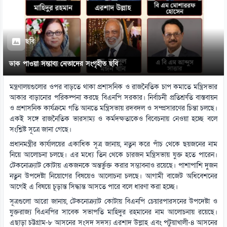
ছবি
ডাক পাওয়া সম্ভাব্য নেতাদের সংগৃহীত ছবি
মন্ত্রণালয়গুলোর ওপর বাড়তে থাকা প্রশাসনিক ও রাজনৈতিক চাপ কমাতে মন্ত্রিসভার
আকার বাড়ানোর পরিকল্পনা করছে বিএনপি সরকার। নির্বাচনী প্রতিশ্রুতি বাস্তবায়ন
ও প্রশাসনিক কার্যক্রমে গতি আনতে মন্ত্রিসভায় রদবদল ও সম্প্রসারণের চিন্তা চলছে।
একই সঙ্গে রাজনৈতিক ভারসাম্য ও কর্মদক্ষতাকেও বিবেচনায় নেওয়া হচ্ছে বলে
সংশ্লিষ্ট সূত্রে জানা গেছে।
প্রধানমন্ত্রীর কার্যালয়ের একাধিক সূত্র জানায়, নতুন করে পাঁচ থেকে ছয়জনের নাম
নিয়ে আলোচনা চলছে। এর মধ্যে তিন থেকে চারজন মন্ত্রিসভায় যুক্ত হতে পারেন।
টেকনোক্র্যাট কোটায় একজনকে অন্তর্ভুক্ত করার সম্ভাবনাও রয়েছে। পাশাপাশি দুজন
নতুন উপদেষ্টা নিয়োগের বিষয়েও আলোচনা চলছে। আগামী বাজেট অধিবেশনের
আগেই এ বিষয়ে চূড়ান্ত সিদ্ধান্ত আসতে পারে বলে ধারণা করা হচ্ছে।
সূত্রগুলো আরো জানায়, টেকনোক্র্যাট কোটায় বিএনপি চেয়ারপারসনের উপদেষ্টা ও
যুক্তরাজ্য বিএনপির সাবেক সভাপতি মাহিদুর রহমানের নাম আলোচনায় রয়েছে।
এছাড়া চট্টগ্রাম-৮ আসনের সংসদ সদস্য এরশাদ উল্লাহ এবং পটুয়াখালী-৪ আসনের