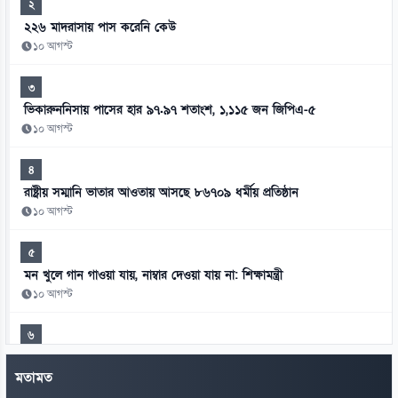
২
২২৬ মাদরাসায় পাস করেনি কেউ
১০ আগস্ট
৩
ভিকারুননিসায় পাসের হার ৯৭.৯৭ শতাংশ, ১,১১৫ জন জিপিএ-৫
১০ আগস্ট
৪
রাষ্ট্রীয় সম্মানি ভাতার আওতায় আসছে ৮৬৭০৯ ধর্মীয় প্রতিষ্ঠান
১০ আগস্ট
৫
মন খুলে গান গাওয়া যায়, নাম্বার দেওয়া যায় না: শিক্ষামন্ত্রী
১০ আগস্ট
৬
ঘনিষ্ঠ দৃশ্য নিয়ে বিতর্ক, কিয়ারার পাশে স্বামী
মতামত
১০ আগস্ট