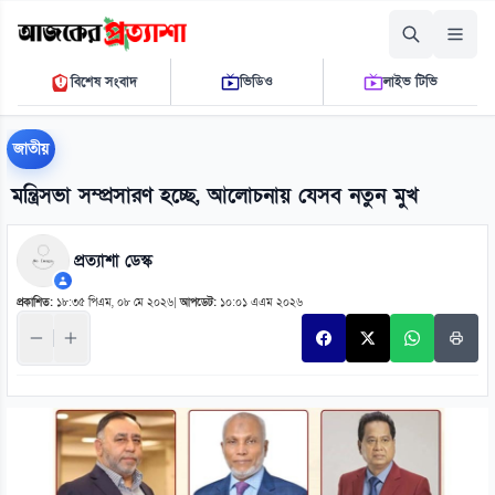
সোমবার, ১০ আগস্ট ২০২৬
বিশেষ সংবাদ
ভিডিও
লাইভ টিভি
০৭ ৫৭ ২৩ এ.এম.
THE DAILY AJKER PROTTASHA
জাতীয়
মন্ত্রিসভা সম্প্রসারণ হচ্ছে, আলোচনায় যেসব নতুন মুখ
প্রত্যাশা ডেস্ক
প্রকাশিত:
১৮:৩৫ পিএম, ০৮ মে ২০২৬
|
আপডেট:
১০:০১ এএম ২০২৬