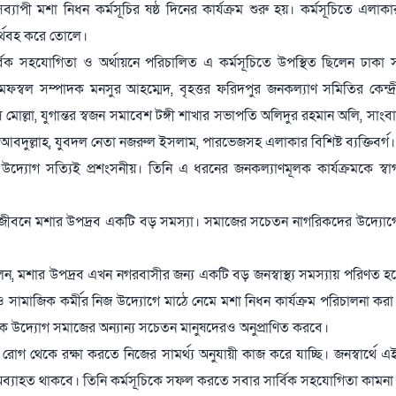
পী মশা নিধন কর্মসূচির ষষ্ঠ দিনের কার্যক্রম শুরু হয়। কর্মসূচিতে এলাকার 
অর্থবহ করে তোলে।
্বিক সহযোগিতা ও অর্থায়নে পরিচালিত এ কর্মসূচিতে উপস্থিত ছিলেন ঢাকা
ফস্বল সম্পাদক মনসুর আহম্মেদ, বৃহত্তর ফরিদপুর জনকল্যাণ সমিতির কেন্দ্
োল্লা, যুগান্তর স্বজন সমাবেশ টঙ্গী শাখার সভাপতি অলিদুর রহমান অলি, সাংবা
আবদুল্লাহ, যুবদল নেতা নজরুল ইসলাম, পারভেজসহ এলাকার বিশিষ্ট ব্যক্তিবর্গ।
এ উদ্যোগ সত্যিই প্রশংসনীয়। তিনি এ ধরনের জনকল্যাণমূলক কার্যক্রমকে স্ব
 জীবনে মশার উপদ্রব একটি বড় সমস্যা। সমাজের সচেতন নাগরিকদের উদ্যোগ
েন, মশার উপদ্রব এখন নগরবাসীর জন্য একটি বড় জনস্বাস্থ্য সমস্যায় পরিণত 
সামাজিক কর্মীর নিজ উদ্যোগে মাঠে নেমে মশা নিধন কার্যক্রম পরিচালনা করা 
 উদ্যোগ সমাজের অন্যান্য সচেতন মানুষদেরও অনুপ্রাণিত করবে।
োগ থেকে রক্ষা করতে নিজের সামর্থ্য অনুযায়ী কাজ করে যাচ্ছি। জনস্বার্থে এই
রম অব্যাহত থাকবে। তিনি কর্মসূচিকে সফল করতে সবার সার্বিক সহযোগিতা কামন