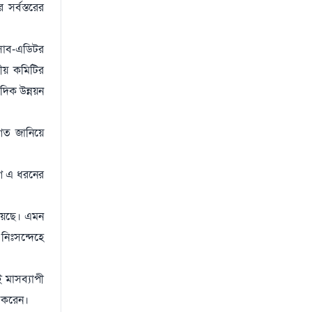
সর্বস্তরের
 সাব-এডিটর
রীয় কমিটির
দিক উন্নয়ন
াগত জানিয়ে
ে এ ধরনের
হয়েছে। এমন
নিঃসন্দেহে
 মাসব্যাপী
া করেন।