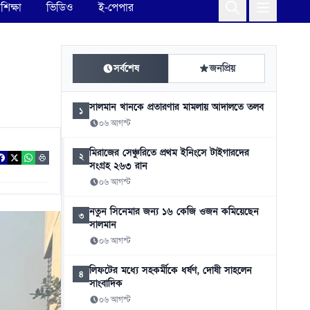
শিক্ষা
ভিডিও
ই-পেপার
সর্বশেষ
জনপ্রিয়
সালমান খানকে প্রতারণার মামলায় আদালতে তলব
১
০৬ আগস্ট
মিরাজের সেঞ্চুরিতে প্রথম ইনিংসে টাইগারদের
২
সংগ্রহ ২৬৩ রান
০৬ আগস্ট
নতুন সিনেমার জন্য ১৬ কেজি ওজন কমিয়েছেন
৩
সালমান
০৬ আগস্ট
লিফটের মধ্যে সহকর্মীকে ধর্ষণ, দোষী সাহলেন
৪
সাংবাদিক
০৬ আগস্ট