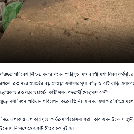
া ও পরিচ্ছন্ন পরিবেশ নিশ্চিত করার লক্ষ্যে গাজীপুরে মাসব্যাপী মশা নিধন কর্মসূচি
ারেশনের ৫৩ নম্বর ওয়ার্ডের বড় দেওড়া এলাকার মৃধা বাড়ি ও আট বাড়ি এলাকায় 
বায়ক ও ৫৩ নম্বর ওয়ার্ডের কাউন্সিলর পদপ্রার্থী মোহাম্মদ আলী।
াকাজুড়ে মশা নিধন অভিযান পরিচালনা করেন তিনি। এ সময় এলাকার বিভিন্ন ময়ল
ে নিয়ে এলাকায় এলাকায় ঘুরে কার্যক্রম পরিচালনা করা। তার এমন উদ্যোগ স্থান
উদ্যোগ নিঃসন্দেহে একটি ইতিবাচক দৃষ্টান্ত।