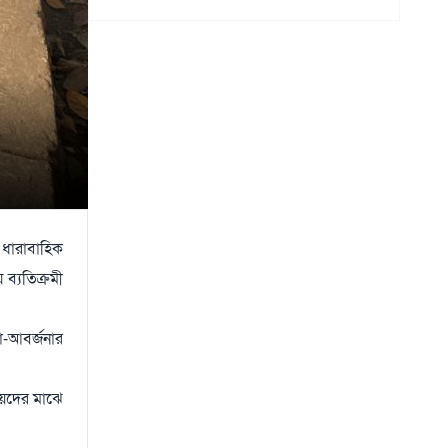
র ধারাবাহিক
ব্যতিক্রমী
া-আবর্জনার
ীয়দের মাঝে