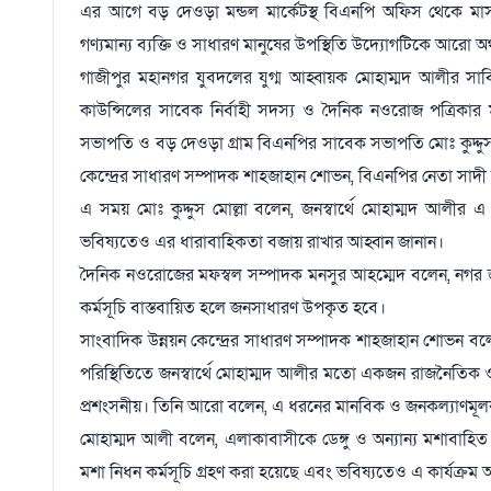
এর আগে বড় দেওড়া মন্ডল মার্কেটস্থ বিএনপি অফিস থেকে মাসব্যা
গণ্যমান্য ব্যক্তি ও সাধারণ মানুষের উপস্থিতি উদ্যোগটিকে আরো 
গাজীপুর মহানগর যুবদলের যুগ্ম আহ্বায়ক মোহাম্মদ আলীর সার
কাউন্সিলের সাবেক নির্বাহী সদস্য ও দৈনিক নওরোজ পত্রিকার ম
সভাপতি ও বড় দেওড়া গ্রাম বিএনপির সাবেক সভাপতি মোঃ কুদ্দুস ম
কেন্দ্রের সাধারণ সম্পাদক শাহজাহান শোভন, বিএনপির নেতা সাদী 
এ সময় মোঃ কুদ্দুস মোল্লা বলেন, জনস্বার্থে মোহাম্মদ আলীর 
ভবিষ্যতেও এর ধারাবাহিকতা বজায় রাখার আহ্বান জানান।
দৈনিক নওরোজের মফস্বল সম্পাদক মনসুর আহম্মেদ বলেন, নগর
কর্মসূচি বাস্তবায়িত হলে জনসাধারণ উপকৃত হবে।
সাংবাদিক উন্নয়ন কেন্দ্রের সাধারণ সম্পাদক শাহজাহান শোভন বল
পরিস্থিতিতে জনস্বার্থে মোহাম্মদ আলীর মতো একজন রাজনৈতিক ও 
প্রশংসনীয়। তিনি আরো বলেন, এ ধরনের মানবিক ও জনকল্যাণমূলক
মোহাম্মদ আলী বলেন, এলাকাবাসীকে ডেঙ্গু ও অন্যান্য মশাবাহিত র
মশা নিধন কর্মসূচি গ্রহণ করা হয়েছে এবং ভবিষ্যতেও এ কার্যক্