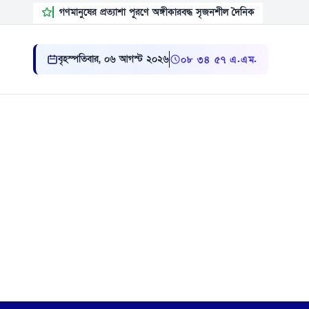
গণমানুষের প্রত্যাশা পূরণে অঙ্গীকারবদ্ধ সৃজনশীল দৈনিক
বৃহস্পতিবার, ০৬ আগস্ট ২০২৬
০৮:৩৪:৫৮ এ.এম.