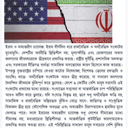
ইরান ও অভ্যন্তরীণ চ্যালেঞ্জ: ইরান দীর্ঘদিন ধরে রাজনৈতিক ও অর্থনৈতিক সংকটের
মুখোমুখি। দেশটির অর্থনীতি স্থিতিশীল নয়; মূল্যস্ফীতি এবং রোজগারের অভাব
জনগণের জীবনযাত্রাকে তীব্রভাবে প্রভাবিত করছে। রাষ্ট্রীয় দুর্নীতি, প্রশাসনিক অদক্ষতা
এবং সরকারের নীতিগত ব্যর্থতা সামাজিক অসন্তোষের কারণ হিসেবে কাজ করেছে।
উপরন্তু যুক্তরাষ্ট্রের চাপিয়ে দেওয়া কঠোর নিষেধাজ্ঞা, বিশেষত তেলের রফতানি ও
ব্যাংকিং খাতে- অর্থনৈতিক সংকটকে আরও তীব্র করেছে; যা সাধারণ জনগণের
দৈনন্দিন জীবনকে ঝুঁকিপূর্ণ করে তুলেছে। দেশে ৯ কোটির বেশি মানুষ সরাসরি এই
সংকটের প্রভাবের মধ্যে রয়েছে। সংঘাতের সম্ভাবনা বা আন্তর্জাতিক চাপ পরিস্থিতিকে
আরও জটিল করে তুলছে। যদি সংঘাত বিস্তৃত হয়, তবে শুধু অর্থনৈতিক ক্ষতি নয়,
সামাজিক ও রাজনৈতিক অস্থিরতার ঝুঁকিও বেড়ে যাবে। জাতিগত ও সাংস্কৃতিক
বিভাজন তীব্র হয়ে ভৌগোলিক অখণ্ডতা এবং অভ্যন্তরীণ নিরাপত্তাকেও হুমকির মুখে
ফেলতে পারে। ফলে ইরানের অভ্যন্তরীণ চ্যালেঞ্জ শুধু দেশের সীমান্তের মধ্যে
সীমাবদ্ধ নয়; মধ্যপ্রাচ্যের স্থিতিশীলতা ও আন্তর্জাতিক কূটনীতির ভারসাম্যকেও
প্রভাবিত করার ক্ষমতা রাখে। এই পরিস্থিতিতে সাধারণ মানুষ সবচেয়ে বেশি ঝুঁকির