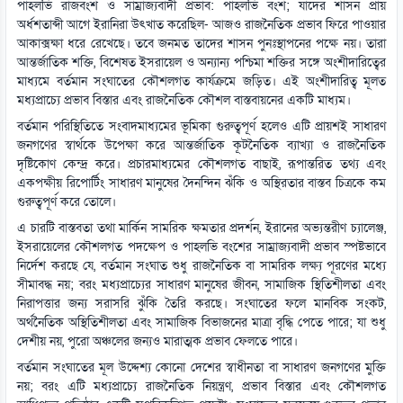
পাহলভি রাজবংশ ও সাম্রাজ্যবাদী প্রভাব: পাহলভি বংশ; যাদের শাসন প্রায়
অর্ধশতাব্দী আগে ইরানিরা উৎখাত করেছিল- আজও রাজনৈতিক প্রভাব ফিরে পাওয়ার
আকাক্সক্ষা ধরে রেখেছে। তবে জনমত তাদের শাসন পুনঃস্থাপনের পক্ষে নয়। তারা
আন্তর্জাতিক শক্তি, বিশেষত ইসরায়েল ও অন্যান্য পশ্চিমা শক্তির সঙ্গে অংশীদারিত্বের
মাধ্যমে বর্তমান সংঘাতের কৌশলগত কার্যক্রমে জড়িত। এই অংশীদারিত্ব মূলত
মধ্যপ্রাচ্যে প্রভাব বিস্তার এবং রাজনৈতিক কৌশল বাস্তবায়নের একটি মাধ্যম।
বর্তমান পরিস্থিতিতে সংবাদমাধ্যমের ভূমিকা গুরুত্বপূর্ণ হলেও এটি প্রায়শই সাধারণ
জনগণের স্বার্থকে উপেক্ষা করে আন্তর্জাতিক কূটনৈতিক ব্যাখ্যা ও রাজনৈতিক
দৃষ্টিকোণ কেন্দ্র করে। প্রচারমাধ্যমের কৌশলগত বাছাই, রূপান্তরিত তথ্য এবং
একপক্ষীয় রিপোর্টিং সাধারণ মানুষের দৈনন্দিন ঝঁকি ও অস্থিরতার বাস্তব চিত্রকে কম
গুরুত্বপূর্ণ করে তোলে।
এ চারটি বাস্তবতা তথা মার্কিন সামরিক ক্ষমতার প্রদর্শন, ইরানের অভ্যন্তরীণ চ্যালেঞ্জ,
ইসরায়েলের কৌশলগত পদক্ষেপ ও পাহলভি বংশের সাম্রাজ্যবাদী প্রভাব স্পষ্টভাবে
নির্দেশ করছে যে, বর্তমান সংঘাত শুধু রাজনৈতিক বা সামরিক লক্ষ্য পূরণের মধ্যে
সীমাবদ্ধ নয়; বরং মধ্যপ্রাচ্যের সাধারণ মানুষের জীবন, সামাজিক স্থিতিশীলতা এবং
নিরাপত্তার জন্য সরাসরি ঝুঁকি তৈরি করছে। সংঘাতের ফলে মানবিক সংকট,
অর্থনৈতিক অস্থিতিশীলতা এবং সামাজিক বিভাজনের মাত্রা বৃদ্ধি পেতে পারে; যা শুধু
দেশীয় নয়, পুরো অঞ্চলের জন্যও মারাত্মক প্রভাব ফেলতে পারে।
বর্তমান সংঘাতের মূল উদ্দেশ্য কোনো দেশের স্বাধীনতা বা সাধারণ জনগণের মুক্তি
নয়; বরং এটি মধ্যপ্রাচ্যে রাজনৈতিক নিয়ন্ত্রণ, প্রভাব বিস্তার এবং কৌশলগত