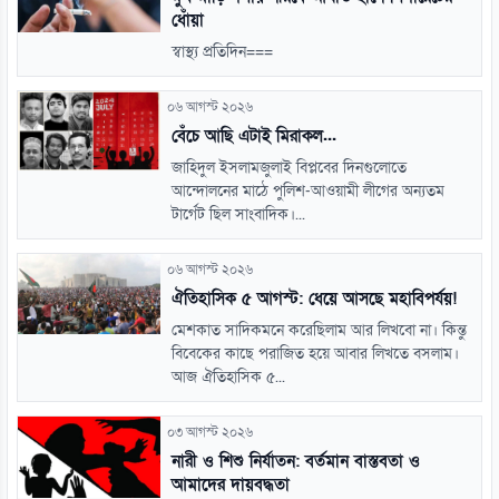
ধোঁয়া
স্বাস্থ্য প্রতিদিন===
০৬ আগস্ট ২০২৬
বেঁচে আছি এটাই মিরাকল...
জাহিদুল ইসলামজুলাই বিপ্লবের দিনগুলোতে
আন্দোলনের মাঠে পুলিশ-আওয়ামী লীগের অন্যতম
টার্গেট ছিল সাংবাদিক।...
০৬ আগস্ট ২০২৬
ঐতিহাসিক ৫ আগস্ট: ধেয়ে আসছে মহাবিপর্যয়!
মেশকাত সাদিকমনে করেছিলাম আর লিখবো না। কিন্তু
বিবেকের কাছে পরাজিত হয়ে আবার লিখতে বসলাম।
আজ ঐতিহাসিক ৫...
০৩ আগস্ট ২০২৬
নারী ও শিশু নির্যাতন: বর্তমান বাস্তবতা ও
আমাদের দায়বদ্ধতা