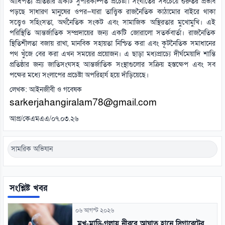
আধিপত্য প্রতিষ্ঠার একটি সুপরিকল্পিত প্রচেষ্টা। সংঘাতের সবচেয়ে গুরুতর প্রভাব
পড়ছে সাধারণ মানুষের ওপর—যারা তাত্ত্বিক রাজনৈতিক কাঠামোর বাইরে থাকা
সত্ত্বেও সহিংসতা, অর্থনৈতিক সংকট এবং সামাজিক অস্থিরতার মুখোমুখি। এই
পরিস্থিতি আন্তর্জাতিক সম্প্রদায়ের জন্য একটি জোরালো সতর্কবার্তা। রাজনৈতিক
স্থিতিশীলতা বজায় রাখা, মানবিক সহায়তা নিশ্চিত করা এবং কূটনৈতিক সমাধানের
পথ খুঁজে বের করা এখন সময়ের প্রয়োজন। এ ছাড়া মধ্যপ্রাচ্যে দীর্ঘমেয়াদি শান্তি
প্রতিষ্ঠার জন্য জাতিসংঘসহ আন্তর্জাতিক সংস্থাগুলোর সক্রিয় হস্তক্ষেপ এবং সব
পক্ষের মধ্যে সংলাপের প্রচেষ্টা অপরিহার্য হয়ে দাঁড়িয়েছে।
লেখক: আইনজীবী ও গবেষক
sarkerjahangiralam78@gmail.com
আপ্র/কেএমএএ/০৭.০৩.২৬
সামরিক অভিযান
সংশ্লিষ্ট খবর
০৬ আগস্ট ২০২৬
মুখ-মাড়ি-গলায় নীরবে আঘাত হানে সিগারেটের