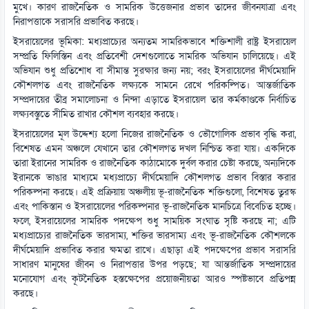
মুখে। কারণ রাজনৈতিক ও সামরিক উত্তেজনার প্রভাব তাদের জীবনযাত্রা এবং
নিরাপত্তাকে সরাসরি প্রভাবিত করছে।
ইসরায়েলের ভূমিকা: মধ্যপ্রাচ্যের অন্যতম সামরিকভাবে শক্তিশালী রাষ্ট্র ইসরায়েল
সম্প্রতি ফিলিস্তিন এবং প্রতিবেশী দেশগুলোতে সামরিক অভিযান চালিয়েছে। এই
অভিযান শুধু প্রতিশোধ বা সীমান্ত সুরক্ষার জন্য নয়; বরং ইসরায়েলের দীর্ঘমেয়াদি
কৌশলগত এবং রাজনৈতিক লক্ষ্যকে সামনে রেখে পরিকল্পিত। আন্তর্জাতিক
সম্প্রদায়ের তীব্র সমালোচনা ও নিন্দা এড়াতে ইসরায়েল তার কর্মকাণ্ডকে নির্বাচিত
লক্ষ্যবস্তুতে সীমিত রাখার কৌশল ব্যবহার করছে।
ইসরায়েলের মূল উদ্দেশ্য হলো নিজের রাজনৈতিক ও ভৌগোলিক প্রভাব বৃদ্ধি করা,
বিশেষত এমন অঞ্চলে যেখানে তার কৌশলগত দখল নিশ্চিত করা যায়। একদিকে
তারা ইরানের সামরিক ও রাজনৈতিক কাঠামোকে দুর্বল করার চেষ্টা করছে, অন্যদিকে
ইরানকে ভাঙার মাধ্যমে মধ্যপ্রাচ্যে দীর্ঘমেয়াদি কৌশলগত প্রভাব বিস্তার করার
পরিকল্পনা করছে। এই প্রক্রিয়ায় অঞ্চলীয় ভূ-রাজনৈতিক শক্তিগুলো, বিশেষত তুরস্ক
এবং পাকিস্তান ও ইসরায়েলের পরিকল্পনার ভূ-রাজনৈতিক মানচিত্রে বিবেচিত হচ্ছে।
ফলে, ইসরায়েলের সামরিক পদক্ষেপ শুধু সাময়িক সংঘাত সৃষ্টি করছে না; এটি
মধ্যপ্রাচ্যের রাজনৈতিক ভারসাম্য, শক্তির ভারসাম্য এবং ভূ-রাজনৈতিক কৌশলকে
দীর্ঘমেয়াদি প্রভাবিত করার ক্ষমতা রাখে। এছাড়া এই পদক্ষেপের প্রভাব সরাসরি
সাধারণ মানুষের জীবন ও নিরাপত্তার উপর পড়ছে; যা আন্তর্জাতিক সম্প্রদায়ের
মনোযোগ এবং কূটনৈতিক হস্তক্ষেপের প্রয়োজনীয়তা আরও স্পষ্টভাবে প্রতিপন্ন
করছে।