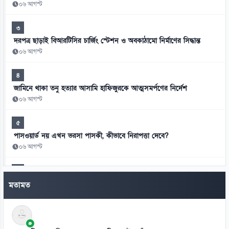
০৬ আগস্ট
৩
দরপত্র ছাড়াই বিআরটিসির চার্জিং স্টেশন ও অবকাঠামো নির্মাণের সিদ্ধান্ত
০৬ আগস্ট
৪
জামিনে থাকা তনু হত্যার আসামি হাফিজুরকে আত্মসমর্পণের নির্দেশ
০৬ আগস্ট
৫
পাসওয়ার্ড নয় এখন ভরসা পাসকী, কীভাবে নিরাপত্তা দেবে?
০৬ আগস্ট
৬
ভিনিসিয়ুসকে ‘হুমকি’ দিয়ে সুর নরম রিয়ালের, আর্সেনালের নতুন প্রস্তাব
মতামত
০৬ আগস্ট
৭