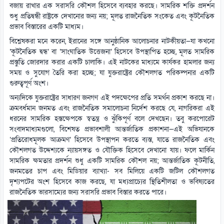
বজায় রাখার এক সরাসরি কৌশল হিসেবে ব্যবহার করছে। সামরিক শক্তি প্রদর্শন
শুধু প্রতিদ্বন্ধী রাষ্ট্রকে দেখানোর জন্য নয়; মূলত রাজনৈতিক সংকেত এবং কূটনৈতিক
প্রভাব বিস্তারের একটি মাধ্যম।
বিশ্লেষকরা মনে করেন, ইরানের সঙ্গে আনুষ্ঠানিক আলোচনার নাটকীয়তা—যা কখনো
‘কূটনৈতিক দ্বন্ধ’ বা ‘সাংঘাতিক উত্তেজনা’ হিসেবে উপস্থাপিত হচ্ছে, মূলত সামরিক
প্রস্তুতি জোরদার করার একটি চালাকি। এই নাটকের মাধ্যমে কার্যকর হামলার জন্য
সময় ও সুযোগ তৈরি করা হচ্ছে; যা যুক্তরাষ্ট্রের কৌশলগত পরিকল্পনার একটি
গুরুত্বপূর্ণ অংশ।
অন্যদিকে যুক্তরাষ্ট্রের সাধারণ জনগণ এই পদক্ষেপের প্রতি সমর্থন প্রকাশ করছে না।
ক্রমবর্ধমান জনমত এবং রাজনৈতিক সমালোচনা নির্দেশ করছে যে, নাগরিকরা এই
ধরনের সামরিক হস্তক্ষেপকে স্বতন্ত্র ও ঝুঁকিপূর্ণ বলে দেখছেন। তবু করপোরেট
সংবাদমাধ্যমগুলো, বিশেষত প্রভাবশালী আন্তর্জাতিক প্রকাশনা—এই অভিযানকে
‘প্রতিরোধমূলক আক্রমণ’ হিসেবে উপস্থাপন করতে ব্যস্ত, যাতে রাজনৈতিক এবং
কৌশলগত উদ্দেশ্যকে ন্যায়সঙ্গত ও যৌক্তিক হিসেবে দেখানো যায়। ফলে মার্কিন
সামরিক ক্ষমতার প্রদর্শন শুধু একটি সামরিক কৌশল নয়; আন্তর্জাতিক কূটনীতি,
জনমতের চাপ এবং মিডিয়ার ব্যাখ্যা- সব মিলিয়ে একটি জটিল কৌশলগত
দৃশ্যপটের অংশ হিসেবে কাজ করছে, যা মধ্যপ্রাচ্যের স্থিতিশীলতা ও ভবিষ্যতের
রাজনৈতিক ভারসাম্যের জন্য সরাসরি প্রভাব বিস্তার করতে পারে।