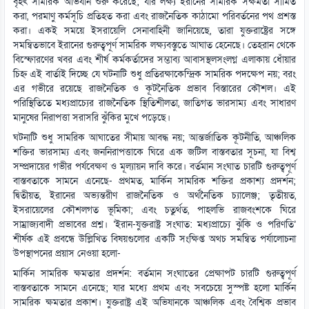
বৃহৎ সামরিক অভিযান শুরু করেছে; যার লক্ষ্য ইরানের সামরিক সক্ষমতা সীমিত
করা, পরমাণু কর্মসূচি প্রতিহত করা এবং রাজনৈতিক কাঠামো পরিবর্তনের পথ প্রশস্ত
করা। একই সময়ে ইসরায়েলি সেনাবাহিনী জানিয়েছে, তারা যুক্তরাষ্ট্রের সঙ্গে
সমন্বিতভাবে ইরানের গুরুত্বপূর্ণ সামরিক লক্ষ্যবস্তুতে আঘাত হেনেছে। তেহরান থেকে
বিস্ফোরণের খবর এবং শীর্ষ কর্মকর্তাদের সম্ভাব্য আবাসস্থলসংলগ্ন এলাকায় ধোঁয়ার
চিহ্ন এই বার্তাই দিচ্ছে যে ঘটনাটি শুধু প্রতিরক্ষাকেন্দ্রিক সামরিক পদক্ষেপ নয়; বরং
এর গভীরে রয়েছে রাজনৈতিক ও কূটনৈতিক প্রভাব বিস্তারের কৌশল। এই
পরিস্থিতিতে মধ্যপ্রাচ্যের রাজনৈতিক স্থিতিশীলতা, জাতিগত ভারসাম্য এবং সাধারণ
মানুষের নিরাপত্তা সরাসরি ঝুঁকির মুখে পড়েছে।
ঘটনাটি শুধু সামরিক আঘাতের সীমায় আবদ্ধ নয়; আন্তর্জাতিক কূটনীতি, আঞ্চলিক
শক্তির ভারসাম্য এবং জননিরাপত্তাকে ঘিরে এক জটিল বাস্তবতার সূচনা, যা বিশ্ব
সম্প্রদায়ের গভীর পর্যবেক্ষণ ও মূল্যায়ন দাবি করে। বর্তমান সংঘাত চারটি গুরুত্বপূর্ণ
বাস্তবতাকে সামনে এনেছে- প্রথমত, মার্কিন সামরিক শক্তির প্রকাশ্য প্রদর্শন;
দ্বিতীয়ত, ইরানের অভ্যন্তরীণ রাজনৈতিক ও অর্থনৈতিক চ্যালেঞ্জ; তৃতীয়ত,
ইসরায়েলের কৌশলগত ভূমিকা; এবং চতুর্থত, পাহলভি রাজবংশকে ঘিরে
সাম্রাজ্যবাদী প্রভাবের প্রশ্ন। ‘ইরান-যুক্তরাষ্ট্র সংঘাত: মধ্যপ্রাচ্যে ঝুঁকি ও পরিণতি’
শীর্ষক এই প্রবন্ধে উল্লিখিত বিষয়গুলোর একটি সংক্ষিপ্ত অথচ সমন্বিত পর্যালোচনা
উপস্থাপনের প্রয়াস নেওয়া হলো-
মার্কিন সামরিক ক্ষমতার প্রদর্শন: বর্তমান সংঘাতের প্রেক্ষাপট চারটি গুরুত্বপূর্ণ
বাস্তবতাকে সামনে এনেছে; যার মধ্যে প্রথম এবং সবচেয়ে সুস্পষ্ট হলো মার্কিন
সামরিক ক্ষমতার প্রকাশ। যুক্তরাষ্ট্র এই অভিযানকে আঞ্চলিক এবং বৈশ্বিক প্রভাব