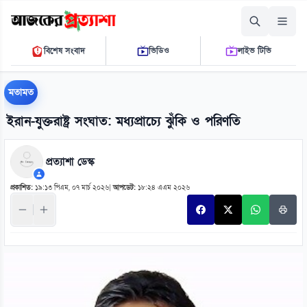
বৃহস্পতিবার, ০৬ আগস্ট ২০২৬
বিশেষ সংবাদ
ভিডিও
লাইভ টিভি
০৪ ১১ ৩১ পি.এম.
THE DAILY AJKER PROTTASHA
মতামত
ইরান-যুক্তরাষ্ট্র সংঘাত: মধ্যপ্রাচ্যে ঝুঁকি ও পরিণতি
প্রত্যাশা ডেস্ক
প্রকাশিত:
১৯:১৩ পিএম, ০৭ মার্চ ২০২৬
|
আপডেট:
১৮:২৪ এএম ২০২৬