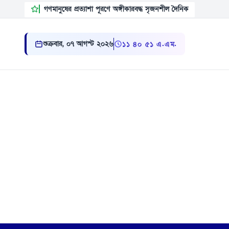
গণমানুষের প্রত্যাশা পূরণে অঙ্গীকারবদ্ধ সৃজনশীল দৈনিক
শুক্রবার, ০৭ আগস্ট ২০২৬
১১:৪০:৫২ এ.এম.