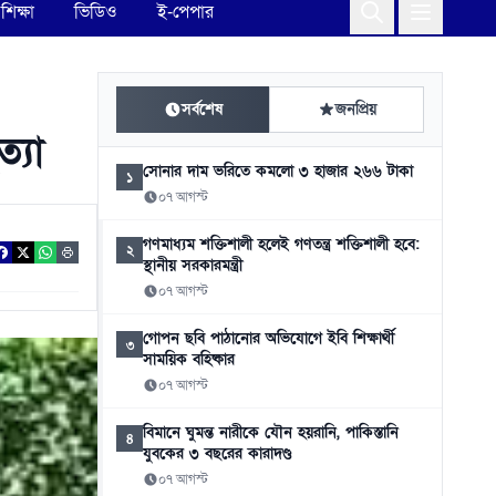
শিক্ষা
ভিডিও
ই-পেপার
সর্বশেষ
জনপ্রিয়
্যা
সোনার দাম ভরিতে কমলো ৩ হাজার ২৬৬ টাকা
১
০৭ আগস্ট
গণমাধ্যম শক্তিশালী হলেই গণতন্ত্র শক্তিশালী হবে:
২
স্থানীয় সরকারমন্ত্রী
০৭ আগস্ট
গোপন ছবি পাঠানোর অভিযোগে ইবি শিক্ষার্থী
৩
সাময়িক বহিষ্কার
০৭ আগস্ট
বিমানে ঘুমন্ত নারীকে যৌন হয়রানি, পাকিস্তানি
৪
যুবকের ৩ বছরের কারাদণ্ড
০৭ আগস্ট