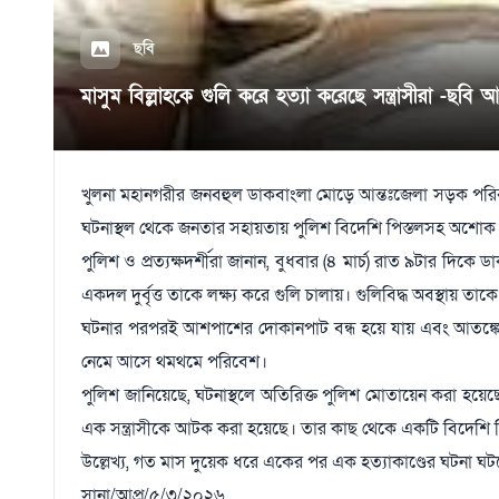
ছবি
মাসুম বিল্লাহকে গুলি করে হত্যা করেছে সন্ত্রাসীরা -ছবি 
খুলনা মহানগরীর জনবহুল ডাকবাংলা মোড়ে আন্তঃজেলা সড়ক পরিবহন 
ঘটনাস্থল থেকে জনতার সহায়তায় পুলিশ বিদেশি পিস্তলসহ অশোক 
পুলিশ ও প্রত্যক্ষদর্শীরা জানান, বুধবার (৪ মার্চ) রাত ৯টার দি
একদল দুর্বৃত্ত তাকে লক্ষ্য করে গুলি চালায়। গুলিবিদ্ধ অবস্থা
ঘটনার পরপরই আশপাশের দোকানপাট বন্ধ হয়ে যায় এবং আতঙ্কে মান
নেমে আসে থমথমে পরিবেশ।
পুলিশ জানিয়েছে, ঘটনাস্থলে অতিরিক্ত পুলিশ মোতায়েন করা হ
এক সন্ত্রাসীকে আটক করা হয়েছে। তার কাছ থেকে একটি বিদেশি পি
উল্লেখ্য, গত মাস দুয়েক ধরে একের পর এক হত্যাকাণ্ডের ঘটনা 
সানা/আপ্র/৫/৩/২০২৬