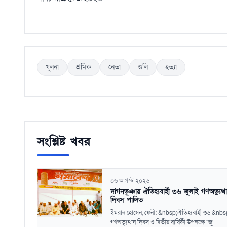
খুলনা
শ্রমিক
নেতা
গুলি
হত্যা
সংশ্লিষ্ট খবর
০৬ আগস্ট ২০২৬
দাগনভূঞায় ঐতিহ্যবাহী ৩৬ জুলাই গণঅভ্যুত্থ
দিবস পালিত
ইমরান হোসেন, ফেনী: &nbsp;ঐতিহ্যবাহী ৩৬ &nbs
গণঅভ্যুত্থান দিবস ও দ্বিতীয় বার্ষিকী উপলক্ষে "জু...