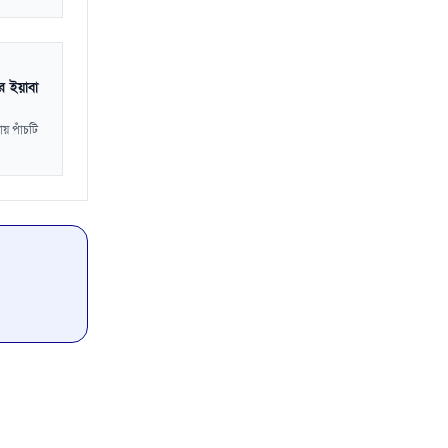
র ইয়াবা
ায় পাঁচটি