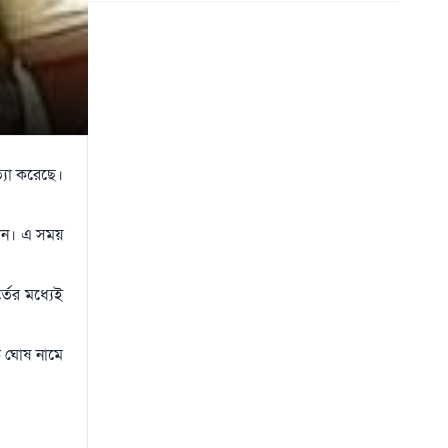
ইকবালসহ চারজনের নাম
০৭ আগস্ট
্যা করেছে।
িলেন। এ সময়
তের মধ্যেই
ক ঘোষ নামে