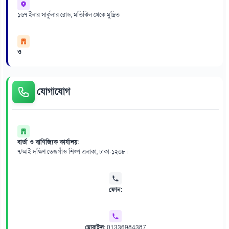
১৬৭ ইনার সার্কুলার রোড, মতিঝিল থেকে মুদ্রিত
ও
যোগাযোগ
বার্তা ও বাণিজ্যিক কার্যালয়:
৭/আই দক্ষিণ তেজগাঁও শিল্প এলাকা, ঢাকা-১২০৮।
ফোন:
মোবাইল:
01336984387