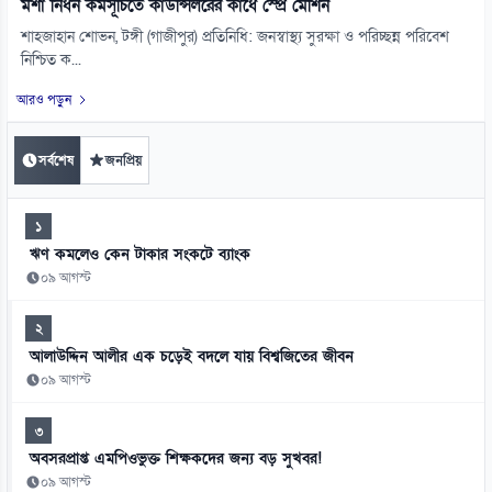
মশা নিধন কর্মসূচিতে কাউন্সিলরের কাঁধে স্প্রে মেশিন
শাহজাহান শোভন, টঙ্গী (গাজীপুর) প্রতিনিধি: জনস্বাস্থ্য সুরক্ষা ও পরিচ্ছন্ন পরিবেশ
নিশ্চিত ক...
আরও পড়ুন
সর্বশেষ
জনপ্রিয়
১
ঋণ কমলেও কেন টাকার সংকটে ব্যাংক
০৯ আগস্ট
২
আলাউদ্দিন আলীর এক চড়েই বদলে যায় বিশ্বজিতের জীবন
০৯ আগস্ট
৩
অবসরপ্রাপ্ত এমপিওভুক্ত শিক্ষকদের জন্য বড় সুখবর!
০৯ আগস্ট