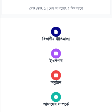
মোট ভোট: ১ | শেষ আপডেট: 1 দিন আগে
বিভাগীয় নীতিমালা
ই-পেপার
অনুষ্ঠান
আমাদের সম্পর্কে