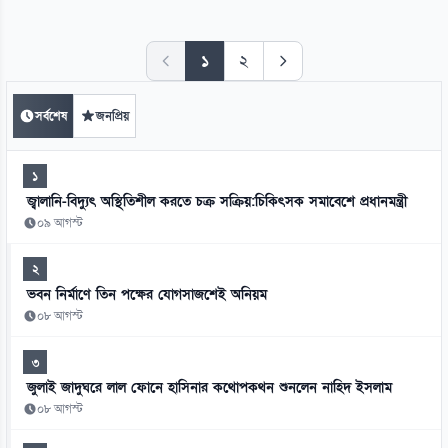
১
২
সর্বশেষ
জনপ্রিয়
১
জ্বালানি-বিদ্যুৎ অস্থিতিশীল করতে চক্র সক্রিয়:চিকিৎসক সমাবেশে প্রধানমন্ত্রী
০৯ আগস্ট
২
ভবন নির্মাণে তিন পক্ষের যোগসাজশেই অনিয়ম
০৮ আগস্ট
৩
জুলাই জাদুঘরে লাল ফোনে হাসিনার কথোপকথন শুনলেন নাহিদ ইসলাম
০৮ আগস্ট