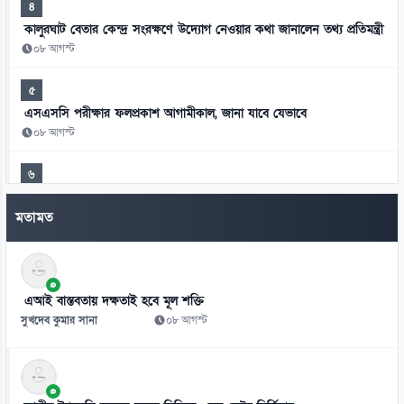
৪
কালুরঘাট বেতার কেন্দ্র সংরক্ষণে উদ্যোগ নেওয়ার কথা জানালেন তথ্য প্রতিমন্ত্রী
০৮ আগস্ট
৫
এসএসসি পরীক্ষার ফলপ্রকাশ আগামীকাল, জানা যাবে যেভাবে
০৮ আগস্ট
৬
জামায়াতের প্রদর্শনীতে মুক্তিযুদ্ধের ইতিহাস নিয়ে বিতর্ক
মতামত
০৮ আগস্ট
৭
দীর্ঘদিনের অসুস্থতার পর না ফেরার দেশে মেসির বাবা
এআই বাস্তবতায় দক্ষতাই হবে মূল শক্তি
০৮ আগস্ট
সুখদেব কুমার সানা
০৮ আগস্ট
৮
সাভারে বিএনপি নেতাকে হত্যার হুমকি, ব্যাগে গুলি-কাফন
০৮ আগস্ট