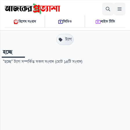
রোববার, ০৯ আগস্ট ২০২৬
বিশেষ সংবাদ
ভিডিও
লাইভ টিভি
০৭ ১৮ ৪১ পি.এম.
THE DAILY AJKER PROTTASHA
ট্যাগ
হচ্ছে
"হচ্ছে" ট্যাগ সম্পর্কিত সকল সংবাদ (মোট ১৪টি সংবাদ)