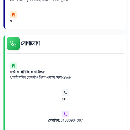
ও
যোগাযোগ
বার্তা ও বাণিজ্যিক কার্যালয়:
৭/আই দক্ষিণ তেজগাঁও শিল্প এলাকা, ঢাকা-১২০৮।
ফোন:
মোবাইল:
01336984387