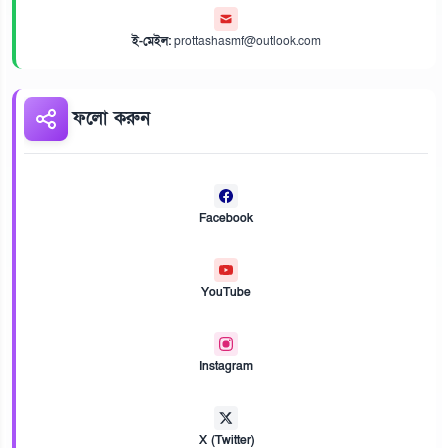
ই-মেইল:
prottashasmf@outlook.com
ফলো করুন
Facebook
YouTube
Instagram
X (Twitter)