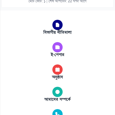
মোট ভোট: ১ | শেষ আপডেট: 22 ঘন্টা আগে
বিভাগীয় নীতিমালা
ই-পেপার
অনুষ্ঠান
আমাদের সম্পর্কে