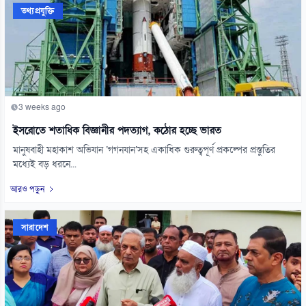
তথ্যপ্রযুক্তি
3 weeks ago
ইসরোতে শতাধিক বিজ্ঞানীর পদত্যাগ, কঠোর হচ্ছে ভারত
মানুষবাহী মহাকাশ অভিযান ‘গগনযান’সহ একাধিক গুরুত্বপূর্ণ প্রকল্পের প্রস্তুতির
মধ্যেই বড় ধরনে...
আরও পড়ুন
সারাদেশ