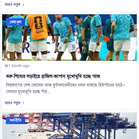
আরও পড়ুন
খেলাধুলা
1 month ago
গুরু-শিষ্যের লড়াইয়ে ব্রাজিল-জাপান মুখোমুখি হচ্ছে আজ
বিশ্বকাপের শেষ ষোলোয় আজ ফুটবলপ্রেমীদের নজর থাকছে হিউস্টনের মাঠে—
যেখানে মুখোমুখি হচ্ছে পাঁচ...
আরও পড়ুন
অর্থনীতি