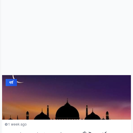
ধর্ম
1 week ago