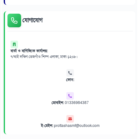
যোগাযোগ
বার্তা ও বাণিজ্যিক কার্যালয়:
৭/আই দক্ষিণ তেজগাঁও শিল্প এলাকা, ঢাকা-১২০৮।
ফোন:
মোবাইল:
01336984387
ই-মেইল:
prottashasmf@outlook.com