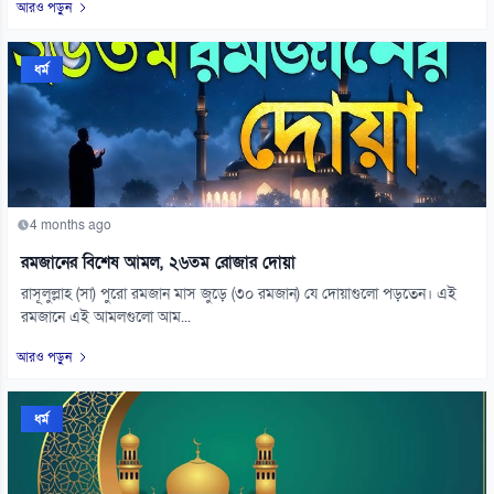
আরও পড়ুন
ধর্ম
4 months ago
রমজানের বিশেষ আমল, ২৬তম রোজার দোয়া
রাসূলুল্লাহ (সা) পুরো রমজান মাস জুড়ে (৩০ রমজান) যে দোয়াগুলো পড়তেন। এই
রমজানে এই আমলগুলো আম...
আরও পড়ুন
ধর্ম