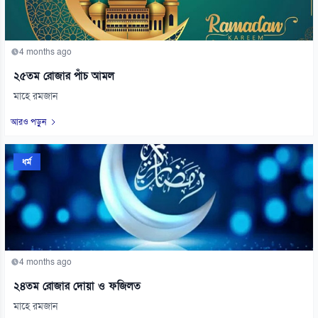
4 months ago
২৫তম রোজার পাঁচ আমল
মাহে রমজান
আরও পড়ুন
ধর্ম
4 months ago
২৪তম রোজার দোয়া ও ফজিলত
মাহে রমজান