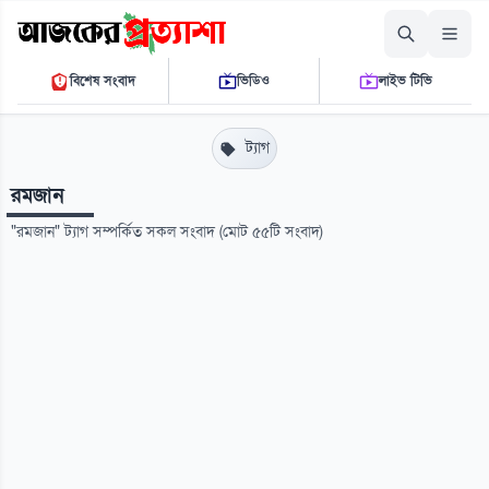
শনিবার, ০৮ আগস্ট ২০২৬
বিশেষ সংবাদ
ভিডিও
লাইভ টিভি
১০ ৪৩ ৪৫ এ.এম.
THE DAILY AJKER PROTTASHA
ট্যাগ
রমজান
"রমজান" ট্যাগ সম্পর্কিত সকল সংবাদ (মোট ৫৫টি সংবাদ)