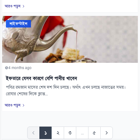
আরও পড়ুন
লাইফস্টাইল
4 months ago
ইফতারে যেসব কারণে বেশি পানীয় খাবেন
পবিত্র রমজান মাসের শেষ দশ দিন চলছে। অর্থাৎ এখন চলছে নাজাতের সময়।
রোযার শেষের দিকে ক্লান্ত...
আরও পড়ুন
১
২
৩
...
৫