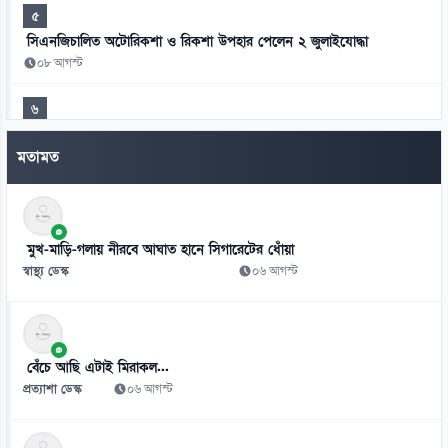
৫
সিএনজিচালিত অটোরিকশা ও রিকশা উপহার পেলেন ২ জুলাইযোদ্ধা
০৮ আগস্ট
৬
স্বাস্থ্য খাতে জিডিপির ৫ শতাংশ বরাদ্দের ঘোষণা স্থানীয় সরকারমন্ত্রীর
মতামত
০৮ আগস্ট
৭
ভাইরাল স্কুলছাত্রীকে লাথি মারার ভিডিও, টিসি দিলো ভুক্তভোগীকেই
মুখ-মাড়ি-গলায় নীরবে আঘাত হানে সিগারেটের ধোঁয়া
০৮ আগস্ট
স্বাস্থ্য ডেস্ক
০৬ আগস্ট
৮
বিশ্বকাপে ‘প্রাণনাশের হুমকি’ পেয়েছিলেন মেসি!
০৮ আগস্ট
বেঁচে আছি এটাই মিরাকল...
প্রত্যাশা ডেস্ক
০৬ আগস্ট