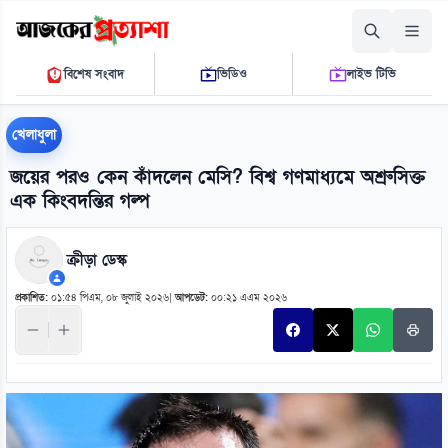
শনিবার, ০৮ আগস্ট ২০২৬
বিশেষ সংবাদ
ভিডিও
লাইভ টিভি
০৯ ৩৯ ০৭ এ.এম.
THE DAILY AJKER PROTTASHA
খেলাধুলা
জয়ের পরও কেন কাঁদলেন মেসি? বিশ্ব গণমাধ্যমে অশ্রুসিক্ত
এক কিংবদন্তির গল্প
ক্রীড়া ডেস্ক
প্রকাশিত:
০১:৫৪ পিএম, ০৮ জুলাই ২০২৬
|
আপডেট:
০০:২১ এএম ২০২৬