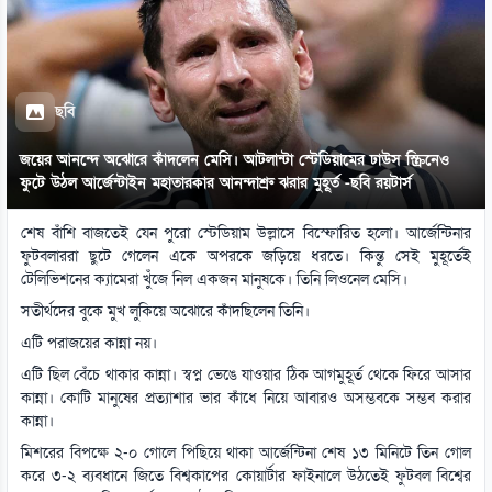
ছবি
জয়ের আনন্দে অঝোরে কাঁদলেন মেসি। আটলান্টা স্টেডিয়ামের ঢাউস স্ক্রিনেও
ফুটে উঠল আর্জেন্টাইন মহাতারকার আনন্দাশ্রু ঝরার মুহূর্ত -ছবি রয়টার্স
শেষ বাঁশি বাজতেই যেন পুরো স্টেডিয়াম উল্লাসে বিস্ফোরিত হলো। আর্জেন্টিনার
ফুটবলাররা ছুটে গেলেন একে অপরকে জড়িয়ে ধরতে। কিন্তু সেই মুহূর্তেই
টেলিভিশনের ক্যামেরা খুঁজে নিল একজন মানুষকে। তিনি লিওনেল মেসি।
সতীর্থদের বুকে মুখ লুকিয়ে অঝোরে কাঁদছিলেন তিনি।
এটি পরাজয়ের কান্না নয়।
এটি ছিল বেঁচে থাকার কান্না। স্বপ্ন ভেঙে যাওয়ার ঠিক আগমুহূর্ত থেকে ফিরে আসার
কান্না। কোটি মানুষের প্রত্যাশার ভার কাঁধে নিয়ে আবারও অসম্ভবকে সম্ভব করার
কান্না।
মিশরের বিপক্ষে ২-০ গোলে পিছিয়ে থাকা আর্জেন্টিনা শেষ ১৩ মিনিটে তিন গোল
করে ৩-২ ব্যবধানে জিতে বিশ্বকাপের কোয়ার্টার ফাইনালে উঠতেই ফুটবল বিশ্বের