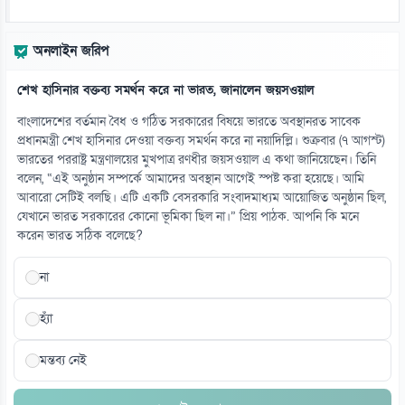
১৩
চোরাবালিতে যুক্তরাষ্ট্র, ইরানের মুসলিম ঐক্যের ডাক
অনলাইন জরিপ
০৮ আগস্ট
শেখ হাসিনার বক্তব্য সমর্থন করে না ভারত, জানালেন জয়সওয়াল
১৪
ট্রাম্পের ৪০ কোটি ডলারের বলরুম প্রকল্প আটকে দিল আদালত
বাংলাদেশের বর্তমান বৈধ ও গঠিত সরকারের বিষয়ে ভারতে অবস্থানরত সাবেক
০৮ আগস্ট
প্রধানমন্ত্রী শেখ হাসিনার দেওয়া বক্তব্য সমর্থন করে না নয়াদিল্লি। শুক্রবার (৭ আগস্ট)
ভারতের পররাষ্ট্র মন্ত্রণালয়ের মুখপাত্র রণধীর জয়সওয়াল এ কথা জানিয়েছেন। তিনি
বলেন, “এই অনুষ্ঠান সম্পর্কে আমাদের অবস্থান আগেই স্পষ্ট করা হয়েছে। আমি
১৫
আবারো সেটিই বলছি। এটি একটি বেসরকারি সংবাদমাধ্যম আয়োজিত অনুষ্ঠান ছিল,
এক সঙ্গে জালে ধরা পড়লো ৪৬ মণ ইলিশ
যেখানে ভারত সরকারের কোনো ভূমিকা ছিল না।” প্রিয় পাঠক. আপনি কি মনে
০৮ আগস্ট
করেন ভারত সঠিক বলেছে?
না
হ্যাঁ
মন্তব্য নেই