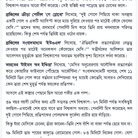
বিশ্বকাপ-যাত্রাও আরো দীর্ঘ করেছে। সেই স্বস্তিই ধরা পড়েছে তার চোখের জলে।
ব্রাজিলের ক্রীড়া পোর্টাল ‘গে গ্লোবো’
লিখেছে, ”দুই গোলে পিছিয়ে থাকা অবস্থায়
একটি গোল ও একটি অ্যাসিস্ট করে ম্যাচ ঘুরিয়ে দেওয়ার পর মাঠেই কেঁদে ফেলেন
মেসি।”* তাদের ভাষ্য, প্রথমার্ধে পেনাল্টি মিস করে তিনি প্রায় খলনায়কে পরিণত
হয়েছিলেন। কিন্তু শেষ পর্যন্ত তিনিই হয়ে ওঠেন নায়ক।
ব্রাজিলের সংবাদমাধ্যম ‘ইউওএল’
লিখেছে, ”ঐতিহাসিক প্রত্যাবর্তনের নেতৃত্ব
দেওয়ার পর মাঠেই অনেকক্ষণ কেঁদেছেন মেসি।”* সতীর্থদের আলিঙ্গনে তার
আবেগঘন মুহূর্তকে তারা বিশ্বকাপের অন্যতম স্মরণীয় দৃশ্য হিসেবে বর্ণনা করেছে।
ভারতের ‘টাইমস অব ইন্ডিয়া’
লিখেছে, ”মেসির অনুপ্রেরণায় অলৌকিক প্রত্যাবর্তন
করে কোয়ার্টার ফাইনালে পৌঁছেছে আর্জেন্টিনা।” সংবাদমাধ্যমটি বলেছে, শেষ ১১
মিনিটে তিন গোল করে বর্তমান চ্যাম্পিয়নরা শুধু ম্যাচই জেতেনি, আবারও দেখিয়েছে
কেন তারা শেষ মুহূর্ত পর্যন্ত ভয়ংকর প্রতিপক্ষ।
আসলে এই কান্নার পেছনে ছিল আরো গভীর এক গল্প।
৩৯ বছর বয়সী মেসির জন্য এটি সম্ভবত শেষ বিশ্বকাপ। ৬৭ মিনিট পর্যন্ত সবকিছুই
বলছিল—এখানেই শেষ হয়ে যাবে তার বিশ্বকাপ অধ্যায়। পেনাল্টি মিস করেছেন, দল
দুই গোলে পিছিয়ে, প্রতিপক্ষের গোলরক্ষক দুর্ভেদ্য প্রাচীর হয়ে দাঁড়িয়ে।
কিন্তু যাঁরা মেসিকে চেনেন, তাঁরা জানেন—তিনি শেষ বাঁশি না বাজা পর্যন্ত হেরে যান না।
৭৯ মিনিটে তার পায়ের জাদুতে রোমেরোর গোল। ৮৩ মিনিটে নিজের গোল। যোগ