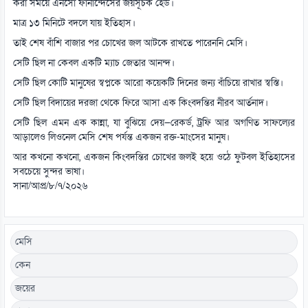
করা সময়ে এনসো ফার্নান্দেসের জয়সূচক হেড।
মাত্র ১৩ মিনিটে বদলে যায় ইতিহাস।
তাই শেষ বাঁশি বাজার পর চোখের জল আটকে রাখতে পারেননি মেসি।
সেটি ছিল না কেবল একটি ম্যাচ জেতার আনন্দ।
সেটি ছিল কোটি মানুষের স্বপ্নকে আরো কয়েকটি দিনের জন্য বাঁচিয়ে রাখার স্বস্তি।
সেটি ছিল বিদায়ের দরজা থেকে ফিরে আসা এক কিংবদন্তির নীরব আর্তনাদ।
সেটি ছিল এমন এক কান্না, যা বুঝিয়ে দেয়—রেকর্ড, ট্রফি আর অগণিত সাফল্যের
আড়ালেও লিওনেল মেসি শেষ পর্যন্ত একজন রক্ত-মাংসের মানুষ।
আর কখনো কখনো, একজন কিংবদন্তির চোখের জলই হয়ে ওঠে ফুটবল ইতিহাসের
সবচেয়ে সুন্দর ভাষা।
সানা/আপ্র/৮/৭/২০২৬
মেসি
কেন
জয়ের