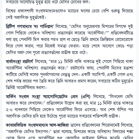
সবচেয়ে আলোচিত মুহূর্ত হয়ে ওঠে মেসির চোখের জল।
বিশ্বের প্রভাবশালী সংবাদমাধ্যমগুলোও ম্যাচের ফলের চেয়ে বেশি গুরুত্ব দিয়েছে
সেই অশ্রুসিক্ত মুহূর্তকেই।
ব্রিটিশ গণমাধ্যম
‘
দ্য গার্ডিয়ান’
লিখেছে, ”মেসির অনুপ্রেরণায় মিশরের বিপক্ষে দুই
গোল পিছিয়ে থেকেও অবিশ্বাস্য প্রত্যাবর্তন করেছে আর্জেন্টিনা।”* প্রতিবেদনটিতে
বলা হয়, পেনাল্টি মিস করার পরও হাল না ছেড়ে তিনি প্রথমে ক্রিস্তিয়ান রোমেরোকে
দিয়ে গোল করান, পরে নিজেই সমতা ফেরান। ম্যাচ শেষে আবেগে ভেঙে পড়া
মেসির অশ্রু যেন পুরো প্রত্যাবর্তনের প্রতীক হয়ে ওঠে।
বার্তাসংস্থা রয়টার্স
লিখেছে, ”মাত্র ১১ মিনিট বাকি থাকতে দুই গোলে পিছিয়ে থাকা
আর্জেন্টিনা অবিশ্বাস্য প্রত্যাবর্তন করে।” রয়টার্সের ভাষ্য, পেনাল্টি মিসের হতাশা
কাটিয়ে মেসিই দলের পুনর্জাগরণের নেতৃত্ব দেন। একটি অ্যাসিস্ট, একটি গোল এবং
শেষ পর্যন্ত জয়ের পথ তৈরি করে তিনি আবারও প্রমাণ করেন, সবচেয়ে কঠিন মুহূর্তেও
তিনিই আর্জেন্টিনার ভরসা।
মার্কিন সংবাদ সংস্থা অ্যাসোসিয়েটেড প্রেস (এপি)
লিখেছে, ”লিওনেল মেসি
আবারও করে দেখালেন।” প্রতিবেদনে উল্লেখ করা হয়, মাত্র ১১ মিনিট হাতে থাকতে
২-০ ব্যবধানে পিছিয়ে থেকেও আর্জেন্টিনা ফিরে এসেছে। আর শেষ বাঁশির পর
অশ্রুসিক্ত মেসির ছবি হয়ে উঠেছে পুরো ম্যাচের সবচেয়ে শক্তিশালী প্রতীক।
কাতারভিত্তিক সংবাদমাধ্যম আল-জাজিরা
তাদের প্রতিবেদনের শিরোনামেই লিখেছে,
”অশ্রুসিক্ত মেসির উদ্যাপন।” তারা বলেছে, মিশরের কাছে অবিশ্বাস্য বিদায়ের শঙ্কা
থেকে ফিরে এসে আর্জেন্টিনা শুধু কোয়ার্টার ফাইনাল নিশ্চিত করেনি, মেসির