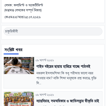
লেখক: কলামিস্ট ও অ্যাকটিভিস্ট
(মতামত লেখকের সম্পূর্ণ নিজস্ব)
কেএমএএ/আপ্র/০৫.০৭.২০২৬
চাকুরিজীবী
সংশ্লিষ্ট খবর
০৯ আগস্ট ২০২৬
গাইড বইয়ের ছায়ায় হারিয়ে যাচ্ছে পাঠ্যবই
নজরুল ইসলামশিক্ষা কি শুধু পরীক্ষায় ভালো নম্বর
পাওয়ার নাম? নাকি শিক্ষা মানুষকে প্রশ্ন করতে, যুক্তি
দি...
০৯ আগস্ট ২০২৬
ন্যায়বিচার, সমঅধিকার ও জাতিসত্ত্বার স্বীকৃতি চাই