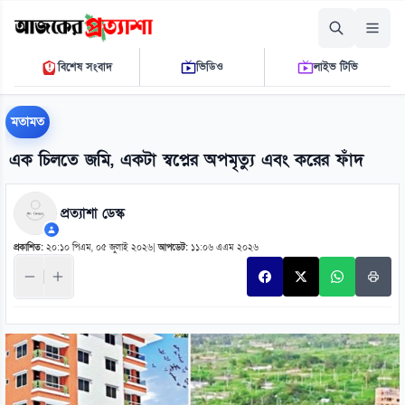
সোমবার, ১০ আগস্ট ২০২৬
বিশেষ সংবাদ
ভিডিও
লাইভ টিভি
০৯:০৬:৫৮ এ.এম.
THE DAILY AJKER PROTTASHA
মতামত
এক চিলতে জমি, একটা স্বপ্নের অপমৃত্যু এবং করের ফাঁদ
প্রত্যাশা ডেস্ক
প্রকাশিত:
২০:১০ পিএম, ০৫ জুলাই ২০২৬
|
আপডেট:
১১:০৬ এএম ২০২৬