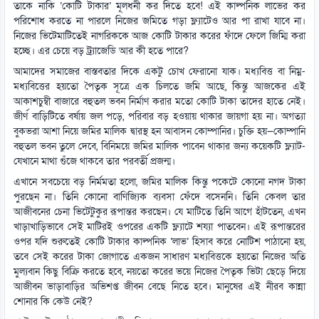
তাকে নাকি ‘কোটি টাকার’ মূলধনী কর দিতে হবে! এই কাল্পনিক লাভের কর
পরিশোধ করতে না পারলে নিজের জমিতে গড়া ফ্ল্যাটেও আর পা রাখা যাবে না।
নিজের ভিটেমাটিতেই নাগরিককে আজ কোটি টাকার করের ফাঁদে ফেলে জিম্মি করা
হচ্ছে। এর চেয়ে বড় ট্র্যাজেডি আর কী হতে পারে?
আমাদের সমাজের বাস্তবতার দিকে একটু চোখ ফেরানো যাক। মধ্যবিত্ত বা নিম্ন-
মধ্যবিত্তের হয়তো পৈতৃক সূত্রে এক চিলতে জমি আছে, কিন্তু আজকের এই
আকাশচুম্বী বাজারে বহুতল ভবন নির্মাণ করার মতো কোটি টাকা তাদের হাতে নেই।
জীর্ণ বাড়িটিতে বর্ষায় জল পড়ে, পরিবার বড় হওয়ায় থাকার জায়গা হয় না। অগত্যা
বুকভরা আশা নিয়ে জমির মালিক দ্বারস্থ হন আবাসন কোম্পানির। চুক্তি হয়—কোম্পানি
বহুতল ভবন তুলে দেবে, বিনিময়ে জমির মালিক পাবেন থাকার জন্য কয়েকটি ফ্ল্যাট-
যেখানে মাথা গুঁজে থাকবে তার পরবর্তী প্রজন্ম।
এখানে সবচেয়ে বড় নির্মমতা হলো, জমির মালিক কিন্তু পকেটে কোনো নগদ টাকা
পুরছেন না। তিনি কোনো বাণিজ্যিক ব্যবসা ফেঁদে বসেননি। তিনি কেবল তার
আজীবনের চেনা ভিটেটুকুর রূপান্তর করছেন। যে মাটিতে তিনি আগে হাঁটতেন, এখন
খাড়াখাড়িভাবে সেই মাটিরই ওপরের একটি ফ্ল্যাটে শয্যা পাতবেন। এই রূপান্তরের
ওপর যদি শুরুতেই কোটি টাকার কাল্পনিক ‘লাভ’ হিসাব করে নোটিশ পাঠানো হয়,
তবে সেই করের টাকা জোগাতে একজন সাধারণ মধ্যবিত্তকে হয়তো নিজের অতি
মুল্যবান কিছু বিক্রি করতে হবে, নয়তো করের ভয়ে নিজের পৈতৃক ভিটা ছেড়ে দিয়ে
আজীবন ভাড়াবাড়ির অভিশপ্ত জীবন বেছে নিতে হবে। মানুষের এই নীরব কান্না
শোনার কি কেউ নেই?