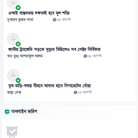
১০
এআই বাস্তবতায় দক্ষতাই হবে মূল শক্তি
মন খুলে গান গাওয়া যায়, নাম্বার দেওয়া যায় না: শিক্ষামন্ত্রী
সুখদেব কুমার সানা
০৮ আগস্ট
১০ আগস্ট
১১
ঘনিষ্ঠ দৃশ্য নিয়ে বিতর্ক, কিয়ারার পাশে স্বামী
জাতীয় ট্র্যাজেডি সড়কে মৃত্যুর মিছিলেও সব সেক্টর নির্বিকার
১০ আগস্ট
খান মুহঃ আশরাফুল আলম
০৮ আগস্ট
১২
কসোভোর সংসদে প্রধানমন্ত্রীকে লক্ষ্য করে ডিম নিক্ষেপ
১০ আগস্ট
মুখ-মাড়ি-গলায় নীরবে আঘাত হানে সিগারেটের ধোঁয়া
স্বাস্থ্য ডেস্ক
০৬ আগস্ট
১৩
ঢাকায় সর্বোচ্চ পাস, মাদ্রাসা বোর্ডে সর্বনিম্ন
অনলাইন জরিপ
১০ আগস্ট
১৪
এসএসসির ফলে পাস ও জিপিএ-৫ এ এগিয়ে মেয়েরা