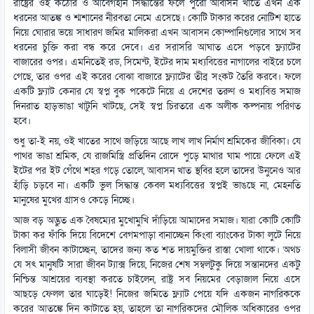
রাষ্ট্রের ওই কঠোর ও আবেগহীন সিদ্ধান্তের ফলে পুরো আবাসন খাতে এখন এক
ধরনের আতঙ্ক ও শ্মশানের নীরবতা নেমে এসেছে। কোটি টাকার করের নোটিশ হাতে
নিয়ে ঘোরার ভয়ে সাধারণ জমির মালিকরা এখন আবাসন কোম্পানিগুলোর সাথে সব
ধরনের চুক্তি করা বন্ধ করে দেবে। এর সরাসরি আঘাত এসে পড়বে ফ্ল্যাটের
বাজারের ওপর। এমনিতেই রড, সিমেন্ট, ইটের দাম মধ্যবিত্তের নাগালের বাইরে চলে
গেছে, তার ওপর এই করের বোঝা বাজারে ফ্ল্যাটের তীব্র সংকট তৈরি করবে। ফলে
একটি ফ্ল্যাট কেনার যে স্বপ্ন বুক পকেটে নিয়ে এ দেশের তরুণ ও মধ্যবিত্ত সমাজ
দিনরাত হাড়ভাঙা খাটুনি খাটছে, সেই স্বপ্ন চিরতরে এক অলীক কল্পনায় পরিণত
হবে।
শুধু তা-ই নয়, ওই খাতের সাথে জড়িয়ে আছে লাখ লাখ নির্মাণ শ্রমিকের জীবিকা। যে
পাথর ভাঙা শ্রমিক, যে রাজমিস্ত্রি প্রতিদিন রোদে পুড়ে মাথার ঘাম পায়ে ফেলে এই
ইটের পর ইট গেঁথে শহর গড়ে তোলে, আবাসন খাত স্থবির হলে তাদের উনুনেও আর
হাঁড়ি চড়বে না। একটি ভুল সিদ্ধান্ত কেবল মধ্যবিত্তের স্বপ্নই ভাঙছে না, মেহনতি
মানুষের মুখের গ্রাসও কেড়ে নিচ্ছে।
আজ বড় অদ্ভুত এক বৈষম্যের মুখোমুখি দাঁড়িয়ে আমাদের সমাজ। যারা কোটি কোটি
টাকা কর ফাঁকি দিয়ে বিদেশে বেগমপাড়া বানাচ্ছেন কিংবা ব্যাংকের টাকা লুটে নিয়ে
বিলাসী জীবন কাটাচ্ছেন, তাদের জন্য কত শত দায়মুক্তির রাস্তা খোলা থাকে। অথচ
যে সৎ মানুষটি সারা জীবন ট্যাক্স দিয়ে, নিজের শেষ সম্বলটুকু দিয়ে সন্তানদের একটু
নিশ্চিন্ত আশ্রয়ের ব্যবস্থা করতে চাইলেন, রাষ্ট্র সব নিয়মের বেড়াজাল নিয়ে এসে
আছড়ে ফেলল তার ঘাড়েই! নিজের জমিতে ফ্ল্যাট পেয়ে যদি একজন নাগরিককে
করের আতঙ্কে দিন কাটাতে হয়, তাহলে তা নাগরিকদের মৌলিক অধিকারের ওপর