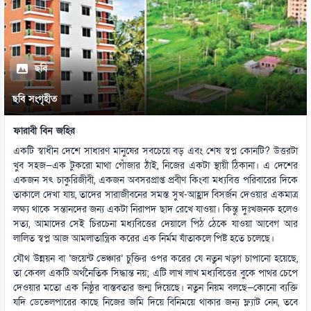
ছবি
ছবি সংগৃহীত
ফারাবী বিন জহির
একটি স্বাধীন দেশে সাধারণ মানুষের সবচেয়ে বড় এবং শেষ স্বপ্ন কোনটি? উত্তরটা
খুব সহজ—এক টুকরো মাথা গোঁজার ঠাঁই, নিজের একটা স্থায়ী ঠিকানা। এ দেশের
একজন সৎ চাকুরিজীবী, একজন অবসরপ্রাপ্ত প্রবীণ কিংবা মধ্যবিত্ত পরিবারের দিকে
তাকালে দেখা যায়, তাদের সারাজীবনের সমস্ত সুখ-আহ্লাদ বিসর্জন দেওয়ার একমাত্র
লক্ষ্য থাকে সন্তানদের জন্য একটা নিরাপদ ছাদ রেখে যাওয়া। কিন্তু দুঃখজনক হলেও
সত্য, আমাদের সেই চিরচেনা মধ্যবিত্তের দেয়ালে পিঠ ঠেকে যাওয়া আবেগ আর
লালিত স্বপ্ন আজ আমলাতান্ত্রিক করের এক নির্মম যাঁতাকলে পিষ্ট হতে চলেছে।
যৌথ উন্নয়ন বা ‘জয়েন্ট ভেঞ্চার’ চুক্তির ওপর করের যে নতুন খড়্গ চাপানো হয়েছে,
তা কেবল একটি অর্থনৈতিক সিদ্ধান্ত নয়; এটি লাখ লাখ মধ্যবিত্তের বুকে পাথর চেপে
দেওয়ার মতো এক নিষ্ঠুর বাস্তবতার জন্ম দিয়েছে। নতুন নিয়ম বলছে—কোনো ব্যক্তি
যদি ডেভেলপারের কাছে নিজের জমি দিয়ে বিনিময়ে থাকার জন্য ফ্ল্যাট নেন, তবে