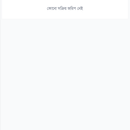
১০ আগস্ট
কোনো সক্রিয় জরিপ নেই
১৫
৩১২ শিক্ষা প্রতিষ্ঠানের কোনো শিক্ষার্থীই পাস করেনি
১০ আগস্ট