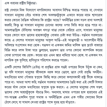
এক ধরনের রাষ্ট্রীয় নিষ্ঠুরতা।
রাষ্ট্র যেখানে নিজ উদ্যোগে নাগরিকদের আবাসন নিশ্চিত করতে পারছে না, সেখানে
সাধারণ মানুষের বেঁচে থাকার শেষ অবলম্বনটুকুকে এভাবে করের নামে শ্বাসরোধ
করার কোনো নৈতিক অধিকার কি রাষ্ট্রের আছে? অর্থনীতির চাকা সচল রাখা অবশ্যই
জরুরি, কিন্তু তা সাধারণ মানুষের চোখের জলের ওপর ভিত্তি করে হতে পারে না।
আমলাতান্ত্রিক টেবিলের অবাস্তব খসড়া খাতা থেকে বেরিয়ে এসে, সাধারণ মানুষের
ঘরের কোণে বসে তাদের হাহাকারটুকু বোঝার চেষ্টা করা উচিত। বর্তমান সরকারের
কাছে এ দেশের সাধারণ মানুষের আকুল আর্তি—এই আত্মঘাতী ও আবেগহীন নীতি
অবিলম্বে সংশোধন করা হোক। যতক্ষণ না একজন জমির মালিক তার ফ্ল্যাট বাজারে
বিক্রি করে নগদ টাকা ঘরে তুলছেন, ততক্ষণ তার ওপর কোনো কাল্পনিক করের
বোঝা চাপানো বন্ধ হোক। করের হার এমন স্তরে নামিয়ে আনা হোক, যা একজন সৎ
নাগরিক বুক ফুলিয়ে, হাসিমুখে পরিশোধ করতে পারেন।
একটি দেশের জিডিপি (এউচ) বা প্রবৃদ্ধির গ্রাফ যতই ওপরের দিকে উঠুক না কেন,
তা যদি সাধারণ মানুষের জীবনকে নরক করে তোলে, তবে সেই প্রবৃদ্ধি অর্থহীন।
মধ্যবিত্তের মাথা গোঁজার স্বপ্নকে জিম্মি করে কোনো কল্যাণকামী রাষ্ট্র টিকে থাকতে
পারে না। আমরা আশা করি, বর্তমান সরকার আমলাদের তৈরি করা এই কোটি টাকার
করের ফাঁদ থেকে মধ্যবিত্তের স্বপ্নকে মুক্ত করবে। এ দেশের মানুষের শেষ সম্বল,
তাদের শেষ আশ্রয়টুকুকে বাঁচতে দিন। অন্যথায়, মাথার ওপরের ছাদ হারানোর এই
গণ-আতঙ্ক একদিন পুরো সমাজ ও অর্থনীতিকে এমন এক গভীর ক্ষোভের দিকে
ঠেলে দেবে, যা সামাল দেওয়া রাষ্ট্রের পক্ষে দুরহ হয়ে দাঁড়াবে।