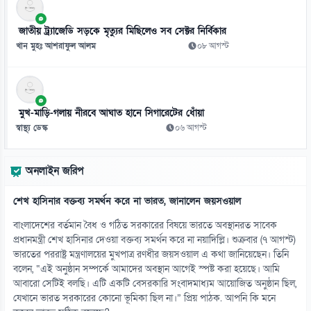
১১
এআই অলিম্পিয়াডে বাংলাদেশের তিন ব্রোঞ্জপদক অর্জন
জাতীয় ট্র্যাজেডি সড়কে মৃত্যুর মিছিলেও সব সেক্টর নির্বিকার
০৯ আগস্ট
খান মুহঃ আশরাফুল আলম
০৮ আগস্ট
১২
পিত্তথলিতে পাথর হওয়ার লক্ষণ, শনাক্তকরণ ও চিকিৎসা
০৯ আগস্ট
মুখ-মাড়ি-গলায় নীরবে আঘাত হানে সিগারেটের ধোঁয়া
স্বাস্থ্য ডেস্ক
০৬ আগস্ট
১৩
গাইড বইয়ের ছায়ায় হারিয়ে যাচ্ছে পাঠ্যবই
অনলাইন জরিপ
০৯ আগস্ট
শেখ হাসিনার বক্তব্য সমর্থন করে না ভারত, জানালেন জয়সওয়াল
১৪
ন্যায়বিচার, সমঅধিকার ও জাতিসত্ত্বার স্বীকৃতি চাই
বাংলাদেশের বর্তমান বৈধ ও গঠিত সরকারের বিষয়ে ভারতে অবস্থানরত সাবেক
০৯ আগস্ট
প্রধানমন্ত্রী শেখ হাসিনার দেওয়া বক্তব্য সমর্থন করে না নয়াদিল্লি। শুক্রবার (৭ আগস্ট)
ভারতের পররাষ্ট্র মন্ত্রণালয়ের মুখপাত্র রণধীর জয়সওয়াল এ কথা জানিয়েছেন। তিনি
বলেন, “এই অনুষ্ঠান সম্পর্কে আমাদের অবস্থান আগেই স্পষ্ট করা হয়েছে। আমি
১৫
আবারো সেটিই বলছি। এটি একটি বেসরকারি সংবাদমাধ্যম আয়োজিত অনুষ্ঠান ছিল,
জবিতে ভর্তি পরীক্ষার আবেদন শুরু ১৫ নভেম্বর
যেখানে ভারত সরকারের কোনো ভূমিকা ছিল না।” প্রিয় পাঠক. আপনি কি মনে
০৯ আগস্ট