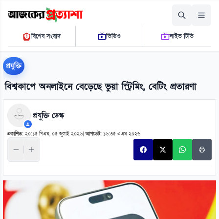
রোববার, ০৯ আগস্ট ২০২৬
বিশেষ সংবাদ
ভিডিও
লাইভ টিভি
০৩ ৩১ ১৩ পি.এম.
THE DAILY AJKER PROTTASHA
প্রযুক্তি
বিশ্বকাপে অনলাইনে বেড়েছে ভুয়া স্ট্রিমিং, বেটিং প্রতারণা
প্রযুক্তি ডেস্ক
প্রকাশিত:
২০:১৫ পিএম, ০৫ জুলাই ২০২৬
|
আপডেট:
১৬:৩৫ এএম ২০২৬