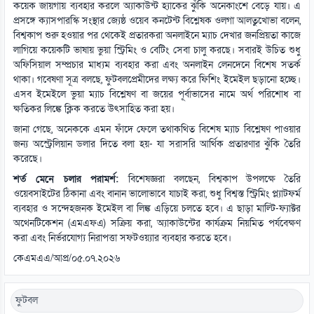
কয়েক জায়গায় ব্যবহার করলে অ্যাকাউন্ট হ্যাকের ঝুঁকি অনেকাংশে বেড়ে যায়। এ
প্রসঙ্গে ক্যাসপারস্কি সংস্থার জ্যেষ্ঠ ওয়েব কনটেন্ট বিশ্লেষক ওলগা আলতুখোভা বলেন,
বিশ্বকাপ শুরু হওয়ার পর থেকেই প্রতারকরা অনলাইনে ম্যাচ দেখার জনপ্রিয়তা কাজে
লাগিয়ে কয়েকটি ভাষায় ভুয়া স্ট্রিমিং ও বেটিং সেবা চালু করছে। সবারই উচিত শুধু
অফিসিয়াল সম্প্রচার মাধ্যম ব্যবহার করা এবং অনলাইন লেনদেনে বিশেষ সতর্ক
থাকা। গবেষণা সূত্র বলছে, ফুটবলপ্রেমীদের লক্ষ্য করে ফিশিং ইমেইল ছড়ানো হচ্ছে।
এসব ইমেইলে ভুয়া ম্যাচ বিশ্লেষণ বা জয়ের পূর্বাভাসের নামে অর্থ পরিশোধ বা
ক্ষতিকর লিঙ্কে ক্লিক করতে উৎসাহিত করা হয়।
জানা গেছে, অনেককে এমন ফাঁদে ফেলে তথাকথিত বিশেষ ম্যাচ বিশ্লেষণ পাওয়ার
জন্য অস্ট্রেলিয়ান ডলার দিতে বলা হয়- যা সরাসরি আর্থিক প্রতারণার ঝুঁকি তৈরি
করেছে।
শর্ত মেনে চলার পরামর্শ:
বিশেষজ্ঞরা বলছেন, বিশ্বকাপ উপলক্ষে তৈরি
ওয়েবসাইটের ঠিকানা এবং বানান ভালোভাবে যাচাই করা, শুধু বিশ্বস্ত স্ট্রিমিং প্ল্যাটফর্ম
ব্যবহার ও সন্দেহজনক ইমেইল বা লিঙ্ক এড়িয়ে চলতে হবে। এ ছাড়া মাল্টি-ফ্যাক্টর
অথেনটিকেশন (এমএফএ) সক্রিয় করা, অ্যাকাউন্টের কার্যক্রম নিয়মিত পর্যবেক্ষণ
করা এবং নির্ভরযোগ্য নিরাপত্তা সফটওয়্যার ব্যবহার করতে হবে।
কেএমএএ/আপ্র/০৫.০৭.২০২৬
ফুটবল