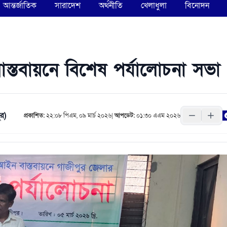
আন্তর্জাতিক
সারাদেশ
অর্থনীতি
খেলাধুলা
বিনোদন
 বাস্তবায়নে বিশেষ পর্যালোচনা সভা
র)
প্রকাশিত:
২২:০৮ পিএম, ০৯ মার্চ ২০২৬
|
আপডেট:
০১:৩০ এএম ২০২৬