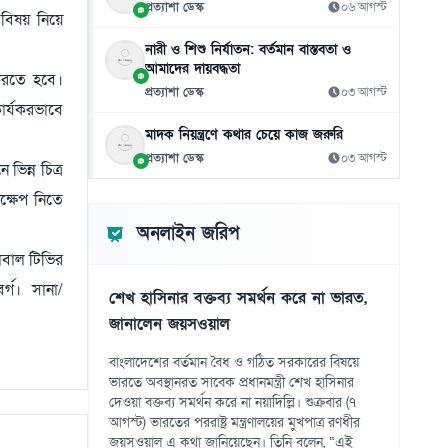
শফিকুর রহমানের
প্রত্যাশা ডেস্ক
০৬ আগস্ট
য় বিষয় নিয়ে
০৭ আগস্ট
নারী ও শিশু নির্যাতন: বর্তমান বাস্তবতা ও
আমাদের দায়বদ্ধতা
জুলাইয়ের ‘নীরব বিপ্লবীদের’ প্রতি নাহিদের কৃতজ্ঞতা
১১
 করতে হবে।
প্রত্যাশা ডেস্ক
০৩ আগস্ট
০৭ আগস্ট
ার্যকরভাবে
মাদক নিয়ন্ত্রণে কথার চেয়ে কাজ জরুরি
এআইয়ের প্রভাবে উন্নত দেশে চাকরি হারানোর
১২
ঝুঁকি বেশি
প্রত্যাশা ডেস্ক
০৩ আগস্ট
ভিন্ন চিত্র
০৭ আগস্ট
ক্ষেপ নিতে
গুজরাটের কূপে রহস্যময় ঢেউ, নেই ভূমিকম্পের
১৩
অনলাইন জরিপ
শঙ্কা
লোবাল টিভির
০৭ আগস্ট
র্গ। সানা/
শেখ হাসিনার বক্তব্য সমর্থন করে না ভারত,
৪১ বছরের ইতিহাসে প্রথমবার সৌদি তেল
১৪
জানালেন জয়সওয়াল
আমদানি বন্ধ যুক্তরাষ্ট্রের
০৭ আগস্ট
বাংলাদেশের বর্তমান বৈধ ও গঠিত সরকারের বিষয়ে
ভারতে অবস্থানরত সাবেক প্রধানমন্ত্রী শেখ হাসিনার
সৌদিতে ইরানপন্থিদের দ্বিমুখী হামলার আশঙ্কা
১৫
দেওয়া বক্তব্য সমর্থন করে না নয়াদিল্লি। শুক্রবার (৭
০৭ আগস্ট
আগস্ট) ভারতের পররাষ্ট্র মন্ত্রণালয়ের মুখপাত্র রণধীর
জয়সওয়াল এ কথা জানিয়েছেন। তিনি বলেন, “এই