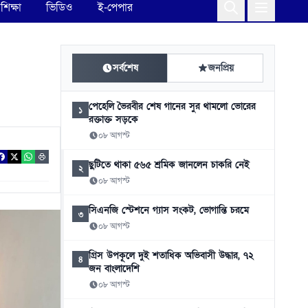
শিক্ষা
ভিডিও
ই-পেপার
সর্বশেষ
জনপ্রিয়
পেহেলি ভৈরবীর শেষ গানের সুর থামলো ভোরের
১
রক্তাক্ত সড়কে
০৮ আগস্ট
ছুটিতে থাকা ৫৬৫ শ্রমিক জানলেন চাকরি নেই
২
০৮ আগস্ট
সিএনজি স্টেশনে গ্যাস সংকট, ভোগান্তি চরমে
৩
০৮ আগস্ট
গ্রিস উপকূলে দুই শতাধিক অভিবাসী উদ্ধার, ৭২
৪
জন বাংলাদেশি
০৮ আগস্ট