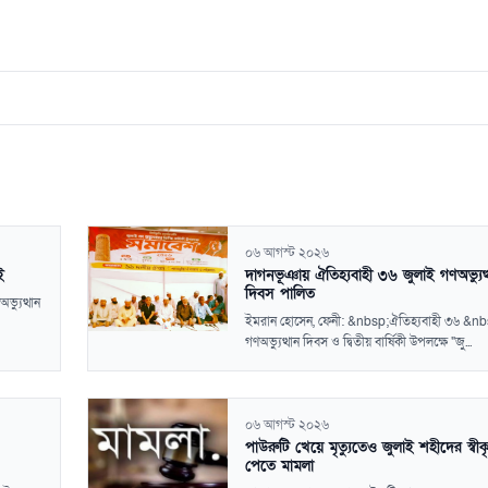
০৬ আগস্ট ২০২৬
ই
দাগনভূঞায় ঐতিহ্যবাহী ৩৬ জুলাই গণঅভ্যুত্
দিবস পালিত
ভ্যুত্থান
ইমরান হোসেন, ফেনী: &nbsp;ঐতিহ্যবাহী ৩৬ &nb
গণঅভ্যুত্থান দিবস ও দ্বিতীয় বার্ষিকী উপলক্ষে "জু...
০৬ আগস্ট ২০২৬
পাউরুটি খেয়ে মৃত্যুতেও জুলাই শহীদের স্বীক
পেতে মামলা