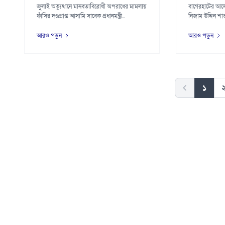
জুলাই অভ্যুত্থানে মানবতাবিরোধী অপরাধের মামলায়
বাগেরহাটের আ
ফাঁসির দণ্ডপ্রাপ্ত আসামি সাবেক প্রধানমন্ত্রী...
নিজাম উদ্দিন শান
চারজনক...
আরও পড়ুন
আরও পড়ুন
১