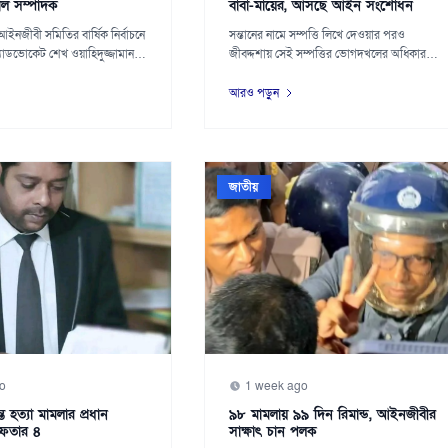
াল সম্পাদক
বাবা-মায়ের, আসছে আইন সংশোধন
ইনজীবী সমিতির বার্ষিক নির্বাচনে
সন্তানের নামে সম্পত্তি লিখে দেওয়ার পরও
াডভোকেট শেখ ওয়াহিদুজ্জামান
জীবদ্দশায় সেই সম্পত্তির ভোগদখলের অধিকার
বাবা-মায়ের...
আরও পড়ুন
জাতীয়
o
1 week ago
 হত্যা মামলার প্রধান
৯৮ মামলায় ৯৯ দিন রিমান্ড, আইনজীবীর
েফতার ৪
সাক্ষাৎ চান পলক