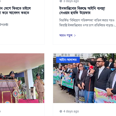
o
3 days ago
িন দেশে ফিরতে চাইলে
ইনফান্তিনোর বিরুদ্ধে আইনি ব্যবস্থা
ণ করে আবেদন করতে
নেওয়ার হুমকি উয়েফার
বিতর্কিত ‘বিনিয়োগ পরিকল্পনা’ বাতিল করার পরও
 উপদেষ্টা
জিয়ান্নি ইনফান্তিনোর ওপর চাপ প্রতিনিয়ত বাড়ছে।...
আরও পড়ুন
আইন-আদালত
o
4 days ago