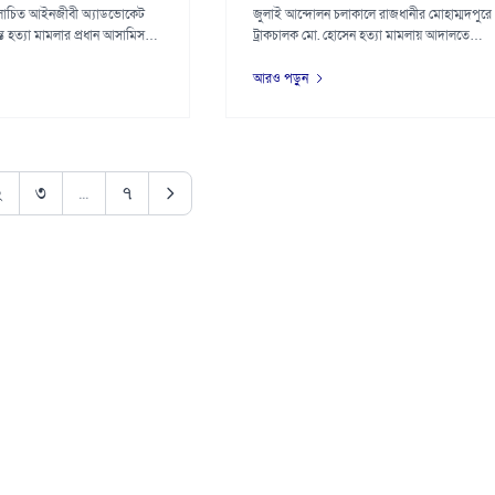
লোচিত আইনজীবী অ্যাডভোকেট
জুলাই আন্দোলন চলাকালে রাজধানীর মোহাম্মদপুরে
্ত হত্যা মামলার প্রধান আসামিসহ
ট্রাকচালক মো. হোসেন হত্যা মামলায় আদালতে
হাজির...
আরও পড়ুন
২
৩
...
৭