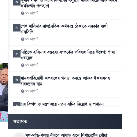
জুলাই সনদ ও বিচার বিভাগের ইস্যুতে নারায়ণগঞ্জে সাত আইন
৩
কর্মকর্তার পদত্যাগ
০৭ আগস্ট
শেখ হাসিনার রাজনৈতিক কর্মকাণ্ড ঠেকাতে সরকার ব্যর্থ:
৪
এনসিপি
০৭ আগস্ট
দিল্লিতে হাসিনার বক্তব্যে সম্পর্কের ভবিষ্যৎ নিয়ে উদ্বেগ: শামা
৫
ওবায়েদ
০৭ আগস্ট
মানবতাবিরোধী অপরাধের খসড়া তদন্তে জাফর ইকবালসহ
৬
চারজনের নাম
০৭ আগস্ট
চার বিভাগ ও মন্ত্রণালয়ে নতুন সচিব নিয়োগ ও পদায়ন
৭
০৬ আগস্ট
মতামত
স্কুলে ভর্তিতে প্রথম শ্রেণি লটারিতে ও দ্বিতীয় থেকে নবম পর্যন্ত
৮
দিতে হবে পরীক্ষা
মুখ-মাড়ি-গলায় নীরবে আঘাত হানে সিগারেটের ধোঁয়া