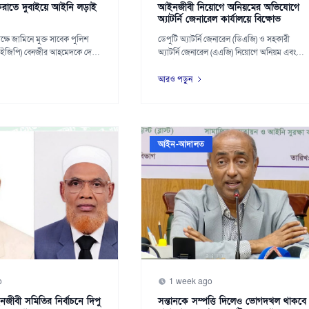
রাতে দুবাইয়ে আইনি লড়াই
আইনজীবী নিয়োগে অনিয়মের অভিযোগে
অ্যাটর্নি জেনারেল কার্যালয়ে বিক্ষোভ
ক্ষে জামিনে মুক্ত সাবেক পুলিশ
ডেপুটি অ্যাটর্নি জেনারেল (ডিএজি) ও সহকারী
আইজিপি) বেনজীর আহমেদকে দেশে
অ্যাটর্নি জেনারেল (এএজি) নিয়োগে অনিয়ম এবং
আর্থিক...
আরও পড়ুন
আইন-আদালত
o
1 week ago
জীবী সমিতির নির্বাচনে দিপু
সন্তানকে সম্পত্তি দিলেও ভোগদখল থাকবে