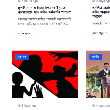
8 hours ago
2 days ag
জুলাই সনদ ও বিচার বিভাগের ইস্যুতে
তসলিমা নাসর
নারায়ণগঞ্জে সাত আইন কর্মকর্তার পদত্যাগ
আইন অনুসর
পারবেন
রায়ণগঞ্জ আদালতে দায়িত্ব পালনকারী জামায়াতপন্থি
প্রধানমন্ত্রীর তথ্য
সাতজন অতিরিক্ত ও সহকারী পাবলিক প্রসিকিউটর
এব...
আরও পড়ুন
আরও পড়ুন
মতামত
জাতীয়
3 days ago
4 days ag