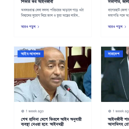
শিকার কর আইনজীবী
সভাপতি, জাল
অবসরপ্রাপ্ত সেনা সদস্য পরিচয়ের আড়ালে গড়ে ওঠা
বাগেরহাট জেলা আ
বিশ্বাসের সুযোগ নিয়ে জাল ও ভুয়া অস্ত্রের লাইস...
সভাপতি পদে অ্য
দি...
আরও পড়ুন
আরও পড়ুন
আইন-আদালত
সারাদেশ
1 week ago
1 week ag
শেখ হাসিনা দেশে ফিরলে আইন অনুযায়ী
আইনজীবী শান্ত
ব্যবস্থা নেওয়া হবে: আইনমন্ত্রী
আসামিসহ গ্র