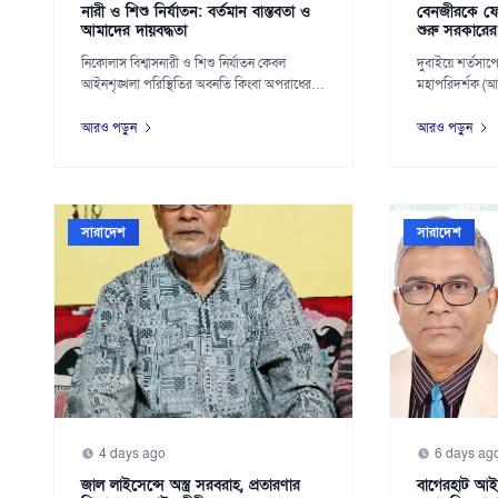
নারী ও শিশু নির্যাতন: বর্তমান বাস্তবতা ও
বেনজীরকে ফে
আমাদের দায়বদ্ধতা
শুরু সরকারের
নিকোলাস বিশ্বাসনারী ও শিশু নির্যাতন কেবল
দুবাইয়ে শর্তসাপে
আইনশৃঙ্খলা পরিস্থিতির অবনতি কিংবা অপরাধের
মহাপরিদর্শক (
পরিসংখ্...
ফির...
আরও পড়ুন
আরও পড়ুন
সারাদেশ
সারাদেশ
4 days ago
6 days ag
জাল লাইসেন্সে অস্ত্র সরবরাহ, প্রতারণার
বাগেরহাট আইন