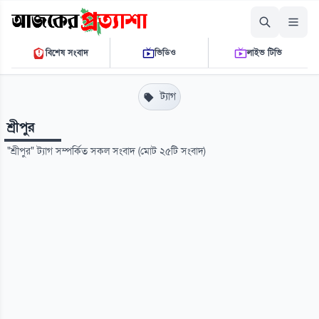
রোববার, ০৯ আগস্ট ২০২৬
বিশেষ সংবাদ
ভিডিও
লাইভ টিভি
০৪ ৩৪ ৫৩ পি.এম.
THE DAILY AJKER PROTTASHA
ট্যাগ
শ্রীপুর
"শ্রীপুর" ট্যাগ সম্পর্কিত সকল সংবাদ (মোট ২৫টি সংবাদ)