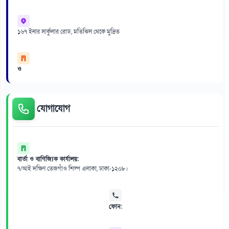
১৬৭ ইনার সার্কুলার রোড, মতিঝিল থেকে মুদ্রিত
ও
যোগাযোগ
বার্তা ও বাণিজ্যিক কার্যালয়:
৭/আই দক্ষিণ তেজগাঁও শিল্প এলাকা, ঢাকা-১২০৮।
ফোন: