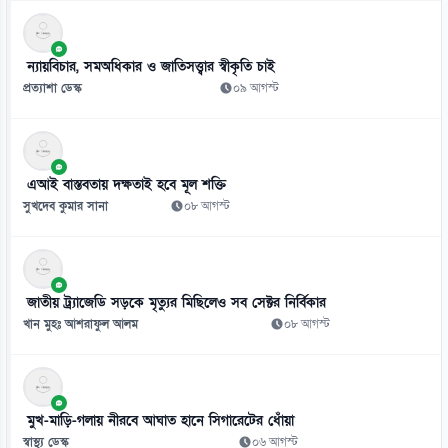
মায়ের দেশের হয়ে খেলা ‘অনেক বড় সম্মানের’: অ্যাডাম আব্বাস
০৯ আগস্ট
ন্যায়বিচার, সমঅধিকার ও জাতিসত্ত্বার স্বীকৃতি চাই
প্রত্যাশা ডেস্ক
০৯ আগস্ট
এআই বাস্তবতায় দক্ষতাই হবে মূল শক্তি
সুখদেব কুমার সানা
০৮ আগস্ট
জাতীয় ট্র্যাজেডি সড়কে মৃত্যুর মিছিলেও সব সেক্টর নির্বিকার
খান মুহঃ আশরাফুল আলম
০৮ আগস্ট
মুখ-মাড়ি-গলায় নীরবে আঘাত হানে সিগারেটের ধোঁয়া
স্বাস্থ্য ডেস্ক
০৬ আগস্ট