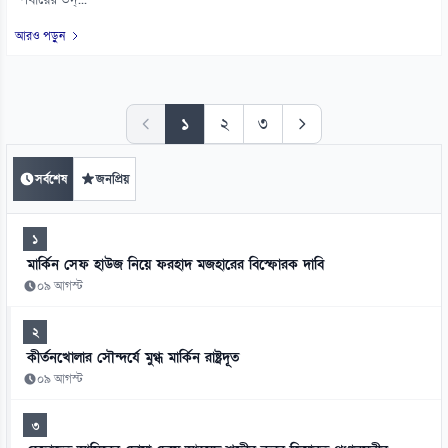
পর্যায়ের উদ্...
আরও পড়ুন
১
২
৩
সর্বশেষ
জনপ্রিয়
১
মার্কিন সেফ হাউজ নিয়ে ফরহাদ মজহারের বিস্ফোরক দাবি
০৯ আগস্ট
২
কীর্তনখোলার সৌন্দর্যে মুগ্ধ মার্কিন রাষ্ট্রদূত
০৯ আগস্ট
৩