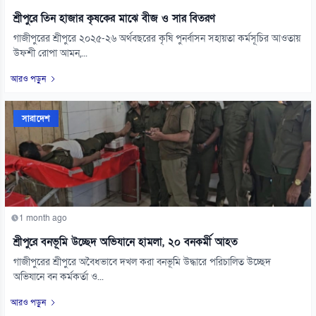
শ্রীপুরে তিন হাজার কৃষকের মাঝে বীজ ও সার বিতরণ
গাজীপুরের শ্রীপুরে ২০২৫-২৬ অর্থবছরের কৃষি পুনর্বাসন সহায়তা কর্মসূচির আওতায়
উফশী রোপা আমন,...
আরও পড়ুন
সারাদেশ
1 month ago
শ্রীপুরে বনভূমি উচ্ছেদ অভিযানে হামলা, ২০ বনকর্মী আহত
গাজীপুরের শ্রীপুরে অবৈধভাবে দখল করা বনভূমি উদ্ধারে পরিচালিত উচ্ছেদ
অভিযানে বন কর্মকর্তা ও...
আরও পড়ুন