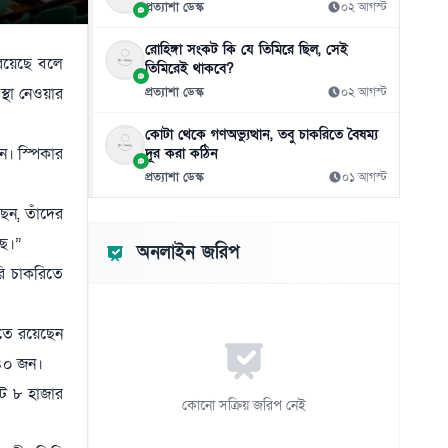
যেভাবে সাশ্রয় করবেন
প্রত্যাশা ডেস্ক
০২ আগস্ট
০৬ আগস্ট
রোহিঙ্গা সংকট কি যে তিমিরে ছিল, সেই
 রয়েছে বলে
তিমিরেই থাকবে?
দেশের ৪ বিভাগে ভারী বৃষ্টিপাতের সতর্কতা
১১
স্থা নেওয়ার
প্রত্যাশা ডেস্ক
০২ আগস্ট
০৬ আগস্ট
কোটা থেকে গণঅভ্যুত্থান, তবু চাকরিতে বৈষম্য
বাংলাদেশি কর্মীদের আকামা নিয়ে বড় সুখবর দিল
১২
ন। স্পিকার
দূর করা কঠিন
সৌদি সরকার
প্রত্যাশা ডেস্ক
০১ আগস্ট
০৬ আগস্ট
ছেন, তাঁদের
বিশ্ববাজারে কমলো তেলের দাম
১৩
ছে।”
০৬ আগস্ট
অনলাইন জরিপ
রি চাকরিতে
সবুজবাগে উদ্ধার নারীর খণ্ডিত মরদেহ, পরিচয়
১৪
শনাক্তের চেষ্টা
০৬ আগস্ট
ীতে রয়েছেন
৯৪০ জন।
মানবতাবিরোধী অপরাধে ১৬ জনের মৃত্যুদণ্ড, ১১
১৫
জনের যাবজ্জীবন
োট ৮ হাজার
কোনো সক্রিয় জরিপ নেই
০৬ আগস্ট