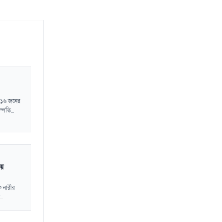
 ৪১৬ জনের
পতি...
চয়
ক নারীর
..