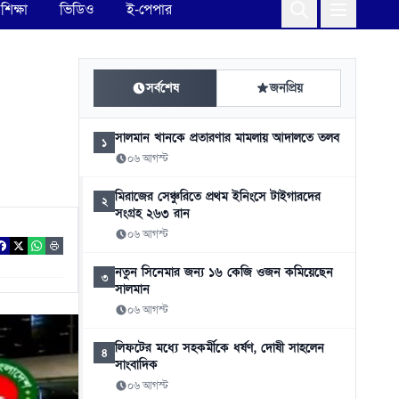
শিক্ষা
ভিডিও
ই-পেপার
সর্বশেষ
জনপ্রিয়
সালমান খানকে প্রতারণার মামলায় আদালতে তলব
১
০৬ আগস্ট
মিরাজের সেঞ্চুরিতে প্রথম ইনিংসে টাইগারদের
২
সংগ্রহ ২৬৩ রান
০৬ আগস্ট
নতুন সিনেমার জন্য ১৬ কেজি ওজন কমিয়েছেন
৩
সালমান
০৬ আগস্ট
লিফটের মধ্যে সহকর্মীকে ধর্ষণ, দোষী সাহলেন
৪
সাংবাদিক
০৬ আগস্ট