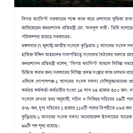
বিগত ফ্যাসিস্ট সরকারের পক্ষে কাজ করে প্রশাসনে ভূমিকা রাখা 
জানিয়েছেন জনপ্রশাসন প্রতিমন্ত্রী মো. আবদুল বারী। তিনি বলেছে
পরিকল্পনা রয়েছে সরকারের।
মঙ্গলবার (৭ জুলাই) জাতীয় সংসদে কুড়িগ্রাম-১ আসনের সংসদ সদস্
হাফিজ উদ্দিন আহমদের সভাপতিত্বে সংসদের বৈঠকের শুরুতে প্রশ্ন
জনপ্রশাসন প্রতিমন্ত্রী বলেন, “বিগত ফ্যাসিস্ট আমলে বিভিন্ন সময়ে
চিহ্নিত করার জন্য সরকারের বিভিন্ন তদন্ত সংস্থার কাজ চলমান র
এদিকে গোপালগঞ্জ-১ আসনের সংসদ সদস্য সেলিমুজ্জামানের প্র
কর্মরত কর্মকর্তা-কর্মচারীর সংখ্যা ১৪ লাখ ৬৪ হাজার ৩৫০ জন। 
সংসদে দেওয়া তথ্য অনুযায়ী, সচিব ও সিনিয়র সচিবের ৬৯টি প
৩৭৮ জন, যুগ্ম সচিবের ১ হাজার ১১৬টি পদের বিপরীতে ৮৯৩ জ
কুড়িগ্রাম-১ আসনের সংসদ সদস্য আনোয়ারুল ইসলামের আরেক প্রশ্নে
৯৯টি পদ শূন্য রয়েছে।