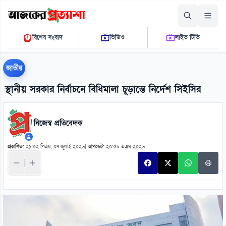
বৃহস্পতিবার, ০৬ আগস্ট ২০২৬
বিশেষ সংবাদ
ভিডিও
লাইভ টিভি
০৩:১১:৪৮ এ.এম.
THE DAILY AJKER PROTTASHA
জাতীয়
স্থানীয় সরকার নির্বাচনে বিধিমালা চূড়ান্তে নির্দেশ সিইসির
নিজেস্ব প্রতিবেদক
প্রকাশিত:
২১:০২ পিএম, ০৭ জুলাই ২০২৬
|
আপডেট:
২০:৫৮ এএম ২০২৬