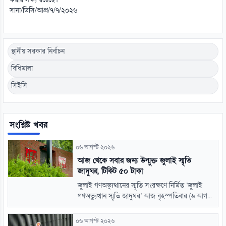
করার লক্ষ্য রয়েছে।
সানা/ডিসি/আপ্র/৭/৭/২০২৬
স্থানীয় সরকার নির্বাচন
বিধিমালা
সিইসি
সংশ্লিষ্ট খবর
০৬ আগস্ট ২০২৬
আজ থেকে সবার জন্য উন্মুক্ত জুলাই স্মৃতি
জাদুঘর, টিকিট ৫০ টাকা
জুলাই গণঅভ্যুত্থানের স্মৃতি সংরক্ষণে নির্মিত ‘জুলাই
গণঅভ্যুত্থান স্মৃতি জাদুঘর’ আজ বৃহস্পতিবার (৬ আগ...
০৬ আগস্ট ২০২৬