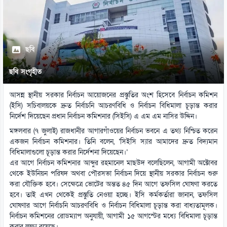
ছবি
ছবি সংগৃহীত
আসন্ন স্থানীয় সরকার নির্বাচন আয়োজনের প্রস্তুতির অংশ হিসেবে নির্বাচন কমিশন
(ইসি) সচিবালয়কে দ্রুত নির্বাচনি আচরণবিধি ও নির্বাচন বিধিমালা চূড়ান্ত করার
নির্দেশ দিয়েছেন প্রধান নির্বাচন কমিশনার (সিইসি) এ এম এম নাসির উদ্দিন।
মঙ্গলবার (৭ জুলাই) রাজধানীর আগারগাঁওয়ের নির্বাচন ভবনে এ তথ্য নিশ্চিত করেন
একজন নির্বাচন কমিশনার। তিনি বলেন, ‘সিইসি স্যার আমাদের দ্রুত বিদ্যমান
বিধিমালাগুলো চূড়ান্ত করার নির্দেশনা দিয়েছেন।’
এর আগে নির্বাচন কমিশনার আব্দুর রহমানেল মাছউদ বলেছিলেন, আগামী অক্টোবর
থেকে ইউনিয়ন পরিষদ অথবা পৌরসভা নির্বাচন দিয়ে স্থানীয় সরকার নির্বাচন শুরু
করা যৌক্তিক হবে। সেক্ষেত্রে ভোটের অন্তত ৪৫ দিন আগে তফসিল ঘোষণা করতে
হবে। তাই এখন থেকেই প্রস্তুতি নেওয়া হচ্ছে। ইসি কর্মকর্তারা জানান, তফসিল
ঘোষণার আগে নির্বাচনি আচরণবিধি ও নির্বাচন বিধিমালা চূড়ান্ত করা বাধ্যতামূলক।
নির্বাচন কমিশনের রোডম্যাপ অনুযায়ী, আগামী ১৫ আগস্টের মধ্যে বিধিমালা চূড়ান্ত