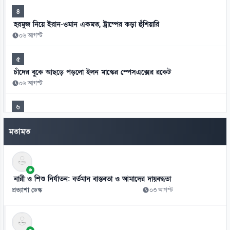
৪
হরমুজ নিয়ে ইরান-ওমান একমত, ট্রাম্পের কড়া হুঁশিয়ারি
০৬ আগস্ট
৫
চাঁদের বুকে আছড়ে পড়লো ইলন মাস্কের স্পেসএক্সের রকেট
০৬ আগস্ট
৬
রিপাবলিক বাংলা ছাড়লেন আলোচিত সাংবাদিক ময়ূখ রঞ্জন ঘোষ
মতামত
০৬ আগস্ট
৭
সাকিব আল হাসানের মাগুরার বাড়িতে হামলা
নারী ও শিশু নির্যাতন: বর্তমান বাস্তবতা ও আমাদের দায়বদ্ধতা
০৬ আগস্ট
প্রত্যাশা ডেস্ক
০৩ আগস্ট
৮
দিল্লিতে হাসিনার বক্তব্যে ঢাকার তীব্র ক্ষোভ
০৬ আগস্ট