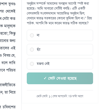
শাল ভূখণ্ড
অনুষ্ঠান সম্পর্কে আমাদের অবস্থান আগেই স্পষ্ট করা
হয়েছে। আমি আবারো সেটিই বলছি। এটি একটি
র পর থেকেই
বেসরকারি সংবাদমাধ্যম আয়োজিত অনুষ্ঠান ছিল,
নুষ সেটা কত
যেখানে ভারত সরকারের কোনো ভূমিকা ছিল না।” প্রিয়
পাঠক. আপনি কি মনে করেন ভারত সঠিক বলেছে?
ক মানুষকে
হতো; কিন্তু
না
রানোর জন্য
ে-তাদের এই
হ্যাঁ
ও বিষয় যে,
 বলে দাবি
মন্তব্য নেই
িসেবে পরিচয়
✓ ভোট দেওয়া হয়েছে
র রাজনীতিতে
ন, তা নিয়ে
মোট ভোট: ১ | শেষ আপডেট: 19 ঘন্টা আগে
রে চব্বিশের