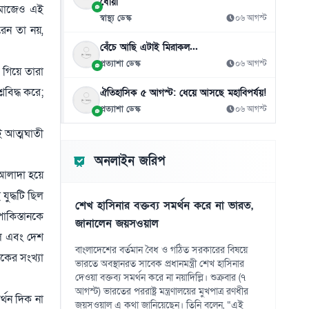
ধোঁয়া
৯ ফুটের কাছাকাছি চুলে বিশ্ব রেকর্ড ভারতের রেণুর
১০
সমাজেও এই
স্বাস্থ্য ডেস্ক
০৬ আগস্ট
০৮ আগস্ট
রেন তা নয়,
বেঁচে আছি এটাই মিরাকল...
ট্রাম্পের ৪০ কোটি ডলারের বলরুম প্রকল্প আটকে
১১
দিলো আদালত
প্রত্যাশা ডেস্ক
০৬ আগস্ট
 গিয়ে তারা
০৮ আগস্ট
নবিদ্ধ করে;
ঐতিহাসিক ৫ আগস্ট: ধেয়ে আসছে মহাবিপর্যয়!
সূর্যের সবচেয়ে স্পষ্ট ছবিতে মিললো অদ্ভুত ঘূর্ণির
প্রত্যাশা ডেস্ক
০৬ আগস্ট
১২
রহস্য
ই আত্মঘাতী
০৮ আগস্ট
অনলাইন জরিপ
সেউতা সংকটে স্পেন-ইতালি বিরোধ, পাল্টা
১৩
ে আলাদা হয়ে
কড়াকড়ি
ুদ্ধটি ছিল
০৮ আগস্ট
শেখ হাসিনার বক্তব্য সমর্থন করে না ভারত,
পাকিস্তানকে
জানালেন জয়সওয়াল
এআই বাস্তবতায় দক্ষতাই হবে মূল শক্তি
১৪
িল এবং দেশ
০৮ আগস্ট
বাংলাদেশের বর্তমান বৈধ ও গঠিত সরকারের বিষয়ে
োকের সংখ্যা
ভারতে অবস্থানরত সাবেক প্রধানমন্ত্রী শেখ হাসিনার
প্রতিবেশী দেশগুলোকে স্বনির্ভর হওয়া ও ‘প্রকৃত
১৫
দেওয়া বক্তব্য সমর্থন করে না নয়াদিল্লি। শুক্রবার (৭
ভ্রাতৃত্ব’ গ্রহণের আহ্বান ইরানের
আগস্ট) ভারতের পররাষ্ট্র মন্ত্রণালয়ের মুখপাত্র রণধীর
র্থন দিক না
০৮ আগস্ট
জয়সওয়াল এ কথা জানিয়েছেন। তিনি বলেন, “এই