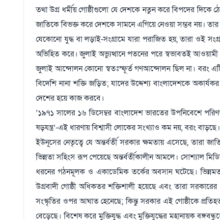
তথা উগ্র ধর্মীয় গোষ্ঠীগুলো যে দেশকে নতুন করে বিপদের দিকে ঠেলে
জাতিকে বিভক্ত করে দেশকে সামনে এগিয়ে নেওয়া সম্ভব নয়। তার মানে,
যেকোনো যুদ্ধ বা লড়াই-সংগ্রামে যারা পরাজিত হয়, তারা ওই সংগ্র
অভিহিত করে। জুলাই অভ্যুত্থানে পতনের পরে স্বভাবতই আওয়ামী
জুলাই আন্দোলন কোনো স্বতঃস্ফূর্ত গণআন্দোলন ছিল না। বরং এটি ছ
বিদেশি নানা শক্তি জড়িত; যাদের উদ্দেশ্য বাংলাদেশকে অকার্যক
দেশের হয়ে কাজ করবে।
‘১৯৭১ সালের ১৬ ডিসেম্বর বাংলাদেশ ভারতের উপনিবেশে পরিণ
ষড়যন্ত্র’-এই ধারণায় বিশ্বাসী লোকের সংখ্যাও কম নয়, বরং বাড়ছে।
ইউনূসের নেতৃত্বে যে অন্তর্বর্তী সরকার ক্ষমতায় এসেছে, তারা
ভিন্নতা সহিংস রূপ পেয়েছে অন্তর্বর্তীকালীন আমলে। সোশ্যাল মিড
ধরনের গঠনমূলক ও একাডেমিক তর্কের অবসান ঘটেছে। ভিন্নমত মান
উগ্রবাদী গোষ্ঠী অধিকতর শক্তিশালী হয়েছে এবং তারা সরকারের
সংস্কৃতির ওপর আঘাত হেনেছে; কিন্তু সরকার এই গোষ্ঠীকে প্রতি
বেড়েছে। বিশেষ করে মুক্তিযুদ্ধ এবং মুক্তিযুদ্ধের মহানায়ক বঙ্গবন