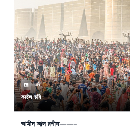
ছবি
ফাইল ছবি
আমীন আল রশীদ=====