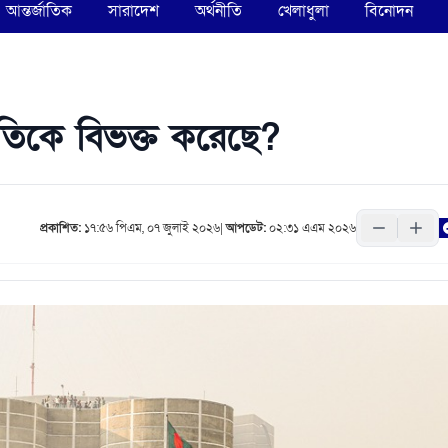
আন্তর্জাতিক
সারাদেশ
অর্থনীতি
খেলাধুলা
বিনোদন
জাতিকে বিভক্ত করেছে?
প্রকাশিত:
১৭:৫৬ পিএম, ০৭ জুলাই ২০২৬
|
আপডেট:
০২:৩১ এএম ২০২৬