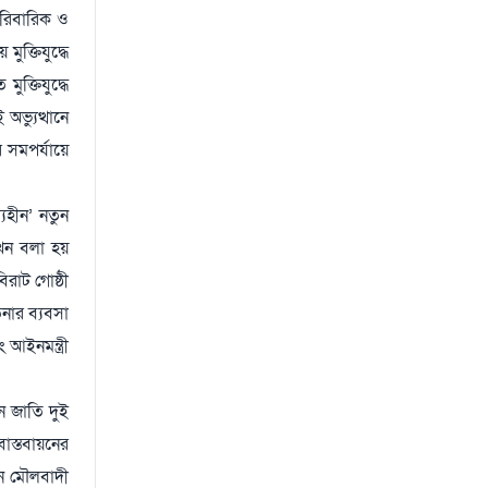
ারিবারিক ও
ুক্তিযুদ্ধে
ক্তিযুদ্ধে
অভ্যুত্থানে
র সমপর্যায়ে
যহীন’ নতুন
এখন বলা হয়
রাট গোষ্ঠী
নার ব্যবসা
আইনমন্ত্রী
নে জাতি দুই
াস্তবায়নের
খন মৌলবাদী