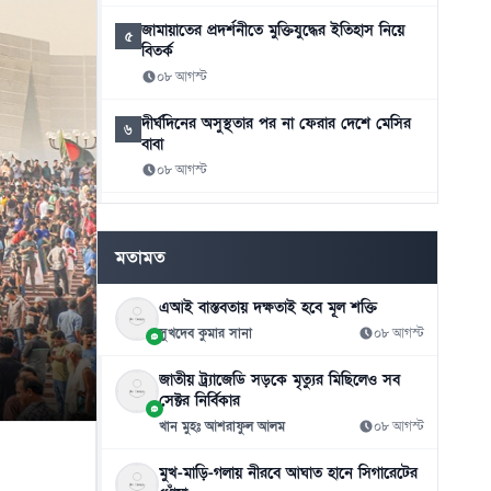
জামায়াতের প্রদর্শনীতে মুক্তিযুদ্ধের ইতিহাস নিয়ে
৫
বিতর্ক
০৮ আগস্ট
দীর্ঘদিনের অসুস্থতার পর না ফেরার দেশে মেসির
৬
বাবা
০৮ আগস্ট
সাভারে বিএনপি নেতাকে হত্যার হুমকি, ব্যাগে
৭
গুলি-কাফন
মতামত
০৮ আগস্ট
এআই বাস্তবতায় দক্ষতাই হবে মূল শক্তি
সাড়ে ৬ বছরে মোটরসাইকেল দুর্ঘটনায় নিহত
৮
১৫৭১২
সুখদেব কুমার সানা
০৮ আগস্ট
০৮ আগস্ট
জাতীয় ট্র্যাজেডি সড়কে মৃত্যুর মিছিলেও সব
সেক্টর নির্বিকার
চিকেন ফ্রাইয়ে কনডমসদৃশ বস্তু, আদালতে ক্রেতার
৯
মামলা
খান মুহঃ আশরাফুল আলম
০৮ আগস্ট
০৮ আগস্ট
মুখ-মাড়ি-গলায় নীরবে আঘাত হানে সিগারেটের