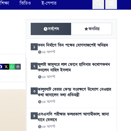
শিক্ষা
ভিডিও
ই-পেপার
সর্বশেষ
জনপ্রিয়
ভবন নির্মাণে তিন পক্ষের যোগসাজশেই অনিয়ম
১
০৮ আগস্ট
জুলাই জাদুঘরে লাল ফোনে হাসিনার কথোপকথন
২
শুনলেন নাহিদ ইসলাম
০৮ আগস্ট
কালুরঘাট বেতার কেন্দ্র সংরক্ষণে উদ্যোগ নেওয়ার
৩
কথা জানালেন তথ্য প্রতিমন্ত্রী
০৮ আগস্ট
এসএসসি পরীক্ষার ফলপ্রকাশ আগামীকাল, জানা
৪
যাবে যেভাবে
০৮ আগস্ট