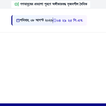
গণমানুষের প্রত্যাশা পূরণে অঙ্গীকারবদ্ধ সৃজনশীল দৈনিক
শনিবার, ০৮ আগস্ট ২০২৬
০৪:২৯:২৬ পি.এম.