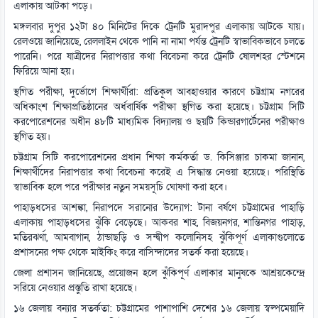
এলাকায় আটকা পড়ে।
মঙ্গলবার দুপুর ১২টা ৪০ মিনিটের দিকে ট্রেনটি মুরাদপুর এলাকায় আটকে যায়।
রেলওয়ে জানিয়েছে, রেললাইন থেকে পানি না নামা পর্যন্ত ট্রেনটি স্বাভাবিকভাবে চলতে
পারেনি। পরে যাত্রীদের নিরাপত্তার কথা বিবেচনা করে ট্রেনটি ষোলশহর স্টেশনে
ফিরিয়ে আনা হয়।
স্থগিত পরীক্ষা, দুর্ভোগে শিক্ষার্থীরা: প্রতিকূল আবহাওয়ার কারণে চট্টগ্রাম নগরের
অধিকাংশ শিক্ষাপ্রতিষ্ঠানের অর্ধবার্ষিক পরীক্ষা স্থগিত করা হয়েছে। চট্টগ্রাম সিটি
করপোরেশনের অধীন ৪৮টি মাধ্যমিক বিদ্যালয় ও ছয়টি কিন্ডারগার্টেনের পরীক্ষাও
স্থগিত হয়।
চট্টগ্রাম সিটি করপোরেশনের প্রধান শিক্ষা কর্মকর্তা ড. কিসিঞ্জার চাকমা জানান,
শিক্ষার্থীদের নিরাপত্তার কথা বিবেচনা করেই এ সিদ্ধান্ত নেওয়া হয়েছে। পরিস্থিতি
স্বাভাবিক হলে পরে পরীক্ষার নতুন সময়সূচি ঘোষণা করা হবে।
পাহাড়ধসের আশঙ্কা, নিরাপদে সরানোর উদ্যোগ: টানা বর্ষণে চট্টগ্রামের পাহাড়ি
এলাকায় পাহাড়ধসের ঝুঁকি বেড়েছে। আকবর শাহ, বিজয়নগর, শান্তিনগর পাহাড়,
মতিরঝর্ণা, আমবাগান, ঠান্ডাছড়ি ও সন্দ্বীপ কলোনিসহ ঝুঁকিপূর্ণ এলাকাগুলোতে
প্রশাসনের পক্ষ থেকে মাইকিং করে বাসিন্দাদের সতর্ক করা হয়েছে।
জেলা প্রশাসন জানিয়েছে, প্রয়োজন হলে ঝুঁকিপূর্ণ এলাকার মানুষকে আশ্রয়কেন্দ্রে
সরিয়ে নেওয়ার প্রস্তুতি রাখা হয়েছে।
১৬ জেলায় বন্যার সতর্কতা: চট্টগ্রামের পাশাপাশি দেশের ১৬ জেলায় স্বল্পমেয়াদি