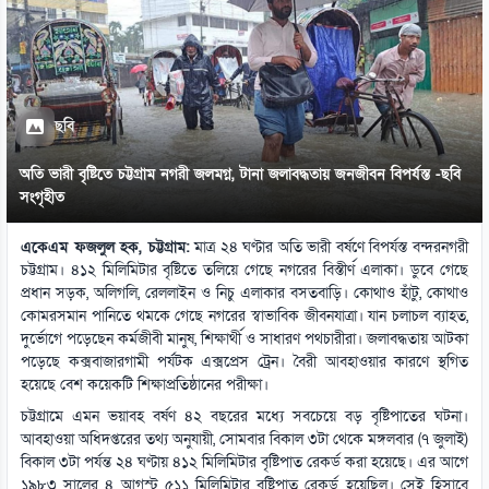
ছবি
অতি ভারী বৃষ্টিতে চট্টগ্রাম নগরী জলমগ্ন, টানা জলাবদ্ধতায় জনজীবন বিপর্যস্ত -ছবি
সংগৃহীত
একেএম ফজলুল হক, চট্টগ্রাম:
মাত্র ২৪ ঘণ্টার অতি ভারী বর্ষণে বিপর্যস্ত বন্দরনগরী
চট্টগ্রাম। ৪১২ মিলিমিটার বৃষ্টিতে তলিয়ে গেছে নগরের বিস্তীর্ণ এলাকা। ডুবে গেছে
প্রধান সড়ক, অলিগলি, রেললাইন ও নিচু এলাকার বসতবাড়ি। কোথাও হাঁটু, কোথাও
কোমরসমান পানিতে থমকে গেছে নগরের স্বাভাবিক জীবনযাত্রা। যান চলাচল ব্যাহত,
দুর্ভোগে পড়েছেন কর্মজীবী মানুষ, শিক্ষার্থী ও সাধারণ পথচারীরা। জলাবদ্ধতায় আটকা
পড়েছে কক্সবাজারগামী পর্যটক এক্সপ্রেস ট্রেন। বৈরী আবহাওয়ার কারণে স্থগিত
হয়েছে বেশ কয়েকটি শিক্ষাপ্রতিষ্ঠানের পরীক্ষা।
চট্টগ্রামে এমন ভয়াবহ বর্ষণ ৪২ বছরের মধ্যে সবচেয়ে বড় বৃষ্টিপাতের ঘটনা।
আবহাওয়া অধিদপ্তরের তথ্য অনুযায়ী, সোমবার বিকাল ৩টা থেকে মঙ্গলবার (৭ জুলাই)
বিকাল ৩টা পর্যন্ত ২৪ ঘণ্টায় ৪১২ মিলিমিটার বৃষ্টিপাত রেকর্ড করা হয়েছে। এর আগে
১৯৮৩ সালের ৪ আগস্ট ৫১১ মিলিমিটার বৃষ্টিপাত রেকর্ড হয়েছিল। সেই হিসাবে