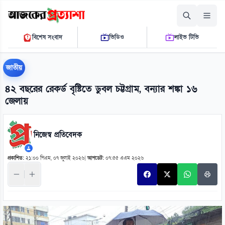
শুক্রবার, ০৭ আগস্ট ২০২৬
বিশেষ সংবাদ
ভিডিও
লাইভ টিভি
০৩:১০:১২ পি.এম.
THE DAILY AJKER PROTTASHA
জাতীয়
৪২ বছরের রেকর্ড বৃষ্টিতে ডুবল চট্টগ্রাম, বন্যার শঙ্কা ১৬
জেলায়
নিজেস্ব প্রতিবেদক
প্রকাশিত:
২১:০০ পিএম, ০৭ জুলাই ২০২৬
|
আপডেট:
০৭:৫৫ এএম ২০২৬