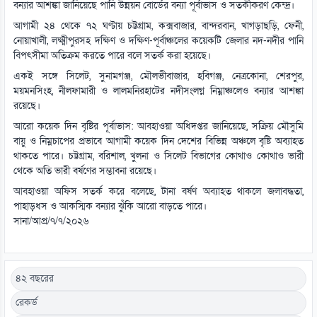
বন্যার আশঙ্কা জানিয়েছে পানি উন্নয়ন বোর্ডের বন্যা পূর্বাভাস ও সতর্কীকরণ কেন্দ্র।
আগামী ২৪ থেকে ৭২ ঘণ্টায় চট্টগ্রাম, কক্সবাজার, বান্দরবান, খাগড়াছড়ি, ফেনী,
নোয়াখালী, লক্ষ্মীপুরসহ দক্ষিণ ও দক্ষিণ-পূর্বাঞ্চলের কয়েকটি জেলার নদ-নদীর পানি
বিপৎসীমা অতিক্রম করতে পারে বলে সতর্ক করা হয়েছে।
একই সঙ্গে সিলেট, সুনামগঞ্জ, মৌলভীবাজার, হবিগঞ্জ, নেত্রকোনা, শেরপুর,
ময়মনসিংহ, নীলফামারী ও লালমনিরহাটের নদীসংলগ্ন নিম্নাঞ্চলেও বন্যার আশঙ্কা
রয়েছে।
আরো কয়েক দিন বৃষ্টির পূর্বাভাস: আবহাওয়া অধিদপ্তর জানিয়েছে, সক্রিয় মৌসুমি
বায়ু ও নিম্নচাপের প্রভাবে আগামী কয়েক দিন দেশের বিভিন্ন অঞ্চলে বৃষ্টি অব্যাহত
থাকতে পারে। চট্টগ্রাম, বরিশাল, খুলনা ও সিলেট বিভাগের কোথাও কোথাও ভারী
থেকে অতি ভারী বর্ষণের সম্ভাবনা রয়েছে।
আবহাওয়া অফিস সতর্ক করে বলেছে, টানা বর্ষণ অব্যাহত থাকলে জলাবদ্ধতা,
পাহাড়ধস ও আকস্মিক বন্যার ঝুঁকি আরো বাড়তে পারে।
সানা/আপ্র/৭/৭/২০২৬
৪২ বছরের
রেকর্ড