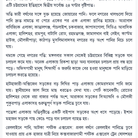
এটি চট্টগ্রামের ইতিহাসে দ্বিতীয় সর্বোচ্চ ২৪ ঘণ্টার বৃষ্টিপাত।
অতি ভারী বর্ষণের সঙ্গে যুক্ত হয়েছে জোয়ারের পানি। ফলে নগরের খালগুলো দিয়ে
পানি দ্রুত নামতে না পেরে একের পর এক এলাকা প্লাবিত হয়েছে। আগ্রাবাদ
বাণিজ্যিক এলাকা, কাতালগঞ্জ, পাঁচলাইশ, চকবাজার, কাপাসগোলা, সিডিএ আবাসিক
এলাকা, হালিশহর, রামপুর, বাটালি রোড, রহমতগঞ্জ, জামালখান বাই লেইন, কাস্টম
হাউজ, মৌলভীপাড়া, কাঠগড় মুসলিমাবাদসহ নগরের বড় অংশ পানির নিচে চলে
যায়।
থমকে গেছে নগরের গতি: মঙ্গলবার সকাল থেকেই চট্টগ্রামের বিভিন্ন সড়কে যান
চলাচল কমে যায়। অনেক এলাকায় রিকশা ছাড়া অন্য যানবাহন চলাচল প্রায় বন্ধ হয়ে
পড়ে। অফিসগামী মানুষ, শিক্ষার্থী ও জরুরি কাজে বের হওয়া মানুষকে পানি মাড়িয়ে
চলাচল করতে হয়েছে।
হাটহাজারী-অক্সিজেন সড়কের বড় দিঘির পাড় এলাকায় কোমরসমান পানি জমে
যায়। স্থানীয়দের জাল দিয়ে মাছ ধরতেও দেখা যায়। পোর্ট কানেকটিং রোডের
হালিশহর থেকে নয়া বাজার পর্যন্ত অংশ, আরাকান সড়কের সিঅ্যান্ডবি ও মৌলভী
পুকুরপাড় এলাকাসহ গুরুত্বপূর্ণ সড়ক পানিতে ডুবে যায়।
পতেঙ্গা এলাকায় অতিবৃষ্টিতে একটি বাইপাস সড়কের অংশ ধসে পড়েছে। ইশান
মহাজন সড়কে গাছ ভেঙে পড়ে যান চলাচল ব্যাহত হয়।
রেললাইনে পানি, আটকা পর্যটক এক্সপ্রেস: প্রবল বর্ষণে রেললাইন পানিতে ডুবে
যাওয়ায় প্রায় এক হাজার যাত্রী নিয়ে কক্সবাজারগামী পর্যটক এক্সপ্রেস ট্রেন ষোলশহর