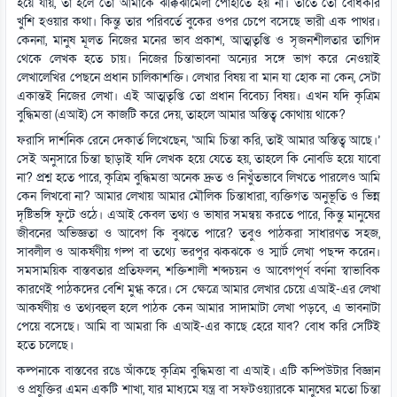
হয়ে যায়, তা হলে তো আমাকে ঝক্কিঝামেলা পোহাতে হয় না। তাতে তো বোধকরি
খুশি হওয়ার কথা। কিন্তু তার পরিবর্তে বুকের ওপর চেপে বসেছে ভারী এক পাথর।
কেননা, মানুষ মূলত নিজের মনের ভাব প্রকাশ, আত্মতৃপ্তি ও সৃজনশীলতার তাগিদ
থেকে লেখক হতে চায়। নিজের চিন্তাভাবনা অন্যের সঙ্গে ভাগ করে নেওয়াই
লেখালেখির পেছনে প্রধান চালিকাশক্তি। লেখার বিষয় বা মান যা হোক না কেন, সেটা
একান্তই নিজের লেখা। এই আত্মতৃপ্তি তো প্রধান বিবেচ্য বিষয়। এখন যদি কৃত্রিম
বুদ্ধিমত্তা (এআই) সে কাজটি করে দেয়, তাহলে আমার অস্তিত্ব কোথায় থাকে?
ফরাসি দার্শনিক রেনে দেকার্ত লিখেছেন, ‘আমি চিন্তা করি, তাই আমার অস্তিত্ব আছে।’
সেই অনুসারে চিন্তা ছাড়াই যদি লেখক হয়ে যেতে হয়, তাহলে কি নোবডি হয়ে যাবো
না? প্রশ্ন হতে পারে, কৃত্রিম বুদ্ধিমত্তা অনেক দ্রুত ও নিখুঁতভাবে লিখতে পারলেও আমি
কেন লিখবো না? আমার লেখায় আমার মৌলিক চিন্তাধারা, ব্যক্তিগত অনুভূতি ও ভিন্ন
দৃষ্টিভঙ্গি ফুটে ওঠে। এআই কেবল তথ্য ও ভাষার সমন্বয় করতে পারে, কিন্তু মানুষের
জীবনের অভিজ্ঞতা ও আবেগ কি বুঝতে পারে? তবুও পাঠকরা সাধারণত সহজ,
সাবলীল ও আকর্ষণীয় গল্প বা তথ্যে ভরপুর ঝকঝকে ও স্মার্ট লেখা পছন্দ করেন।
সমসাময়িক বাস্তবতার প্রতিফলন, শক্তিশালী শব্দচয়ন ও আবেগপূর্ণ বর্ণনা স্বাভাবিক
কারণেই পাঠকদের বেশি মুগ্ধ করে। সে ক্ষেত্রে আমার লেখার চেয়ে এআই-এর লেখা
আকর্ষণীয় ও তথ্যবহুল হলে পাঠক কেন আমার সাদামাটা লেখা পড়বে, এ ভাবনাটা
পেয়ে বসেছে। আমি বা আমরা কি এআই-এর কাছে হেরে যাব? বোধ করি সেটিই
হতে চলেছে।
কল্পনাকে বাস্তবের রঙে আঁকছে কৃত্রিম বুদ্ধিমত্তা বা এআই। এটি কম্পিউটার বিজ্ঞান
ও প্রযুক্তির এমন একটি শাখা, যার মাধ্যমে যন্ত্র বা সফটওয়্যারকে মানুষের মতো চিন্তা