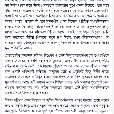
যাই হোক, তার সঙ্গে একটা পর্যায়ে মানিয়ে নেওয়া সম্ভব হয়েছে। কিন্তু এআই তো
সব উলট পালট করে দিচ্ছে। মারাত্মক চ্যালেঞ্জের মুখে ফেলে দিয়েছে। তার সঙ্গে
টেক্কা দেওয়া সত্যিকার অর্থেই কঠিন হয়ে পড়েছে। যে কাজ গণমাধ্যমের কর্মীরা
মেধা দিয়ে, মনন দিয়ে, সৃজনশীলতা দিয়ে করে এত দিন করে এসেছেন, তা অবলীলায়
করছে এআই। তাহলে কী হবে সৃজনশীল পেশা হিসেবে পরিচিত সাংবাদিকতার?
হারিয়ে যাবে কি ক্রীড়া সাংবাদিকতা? তা তো হতে পারে না। প্রকৃতপক্ষে ক্রীড়া
সাংবাদিকতা আজ এক সন্ধিক্ষণে দাঁড়িয়ে আছে। এআই এবং উন্নত বিশ্লেষণ পদ্ধতি
যখন সর্বক্ষেত্রে বিভিন্ন শিল্পকে নতুন রূপ দিচ্ছে, তখন ক্রীড়াগণমাধ্যমও এর
ব্যতিক্রম নয়। খেলাধুলার সংবাদ পরিবেশন, বিশ্লেষণ ও তা উপভোগ করার পদ্ধতি
দ্রুত পরিবর্তিত হচ্ছে।
এআইচালিত কনটেন্ট, ভবিষ্যৎ বিশ্লেষণ ও ডেটা ভিজ্যুয়ালাইজেশন টুল তথ্যপ্রাপ্তিকে
আগের চেয়ে অনেক বেশি সহজ করে তুলেছে। তবে এটিও মনে রাখতে হবে, কৃত্রিম
বুদ্ধিমত্তা মানুষেরই তৈরি। এটি মানুষের বুদ্ধিমত্তা ও দক্ষতাকে বহুগুণ বাড়িয়ে দেওয়ার
জন্য একটি শক্তিশালী হাতিয়ার। মানুষের তৈরি এ প্রযুক্তিটি কিছু নির্দিষ্ট কাজে
আমাদের চেয়ে দ্রুত ও নিখুঁত হলেও সামগ্রিকভাবে মানবিক বুদ্ধিমত্তা, আবেগ এবং
সৃজনশীলতার কাছে এটি এখনো অনেক পিছিয়ে আছে। তাই মানুষের পুরোপুরি হেরে
যাওয়ার সম্ভাবনা কম; বরং সঠিক ব্যবহারের মাধ্যমে এটি ক্রীড়া সাংবাদিকতাকে
আরো এগিয়ে নিতে সাহায্য করছে।
বিশাল পরিমাণ ডেটা বিশ্লেষণ বা জটিল হিসাব-নিকাশে এআই মানুষের চেয়ে অনেক
দ্রুত ও নির্ভুল। কিন্তু এআই নতুন কিছু তৈরি করতে পারলেও মানুষের গভীর অনুভূতি,
সহানুভূতি, নৈতিকতা ও স্বতঃস্ফূর্ত সৃজনশীলতা তার নেই। মানুষ যেকোনো নতুন ও