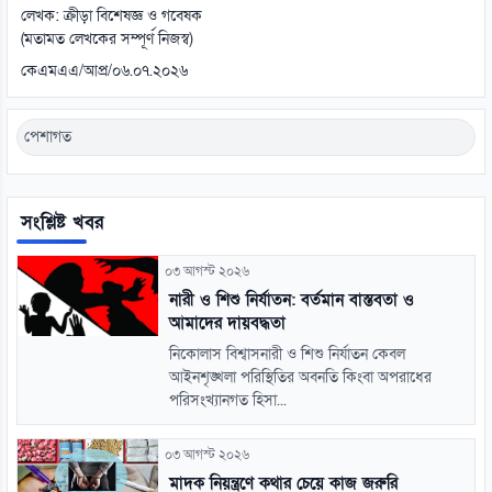
লেখক: ক্রীড়া বিশেষজ্ঞ ও গবেষক
(মতামত লেখকের সম্পূর্ণ নিজস্ব)
কেএমএএ/আপ্র/০৬.০৭.২০২৬
পেশাগত
সংশ্লিষ্ট খবর
০৩ আগস্ট ২০২৬
নারী ও শিশু নির্যাতন: বর্তমান বাস্তবতা ও
আমাদের দায়বদ্ধতা
নিকোলাস বিশ্বাসনারী ও শিশু নির্যাতন কেবল
আইনশৃঙ্খলা পরিস্থিতির অবনতি কিংবা অপরাধের
পরিসংখ্যানগত হিসা...
০৩ আগস্ট ২০২৬
মাদক নিয়ন্ত্রণে কথার চেয়ে কাজ জরুরি