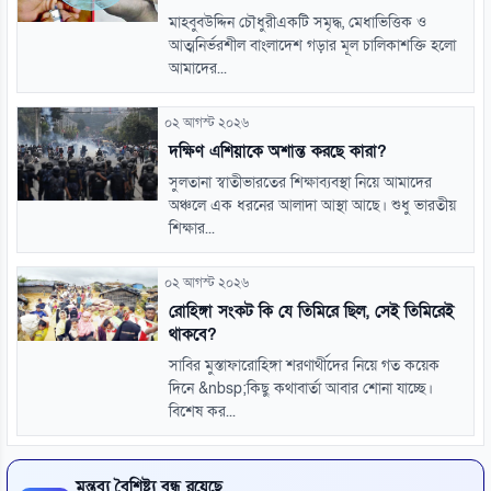
মাহবুবউদ্দিন চৌধুরীএকটি সমৃদ্ধ, মেধাভিত্তিক ও
আত্মনির্ভরশীল বাংলাদেশ গড়ার মূল চালিকাশক্তি হলো
আমাদের...
০২ আগস্ট ২০২৬
দক্ষিণ এশিয়াকে অশান্ত করছে কারা?
সুলতানা স্বাতীভারতের শিক্ষাব্যবস্থা নিয়ে আমাদের
অঞ্চলে এক ধরনের আলাদা আস্থা আছে। শুধু ভারতীয়
শিক্ষার...
০২ আগস্ট ২০২৬
রোহিঙ্গা সংকট কি যে তিমিরে ছিল, সেই তিমিরেই
থাকবে?
সাবির মুস্তাফারোহিঙ্গা শরণার্থীদের নিয়ে গত কয়েক
দিনে &nbsp;কিছু কথাবার্তা আবার শোনা যাচ্ছে।
বিশেষ কর...
মন্তব্য বৈশিষ্ট্য বন্ধ রয়েছে