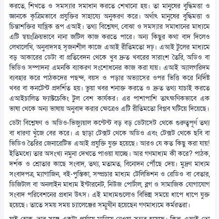
করতে, শিখতে ও সমস্যার সমাধান করতে শেখানো হয়। তা মানুষের বুদ্ধিমত্তা ও
জ্ঞানকে কৃত্রিমভাবে প্রযুক্তির সাহায্যে অনুকরণ করে। অর্থাৎ মানুষের বুদ্ধিমত্তা ও
চিন্তাশক্তির যান্ত্রিক রূপ এআই। তথ্য বিশ্লেষণ, বোঝা ও সমস্যার সমাধানের মাধ্যমে
এটি স্বয়ংক্রিয়ভাবে নানা জটিল কাজ করতে পারে। অন্য কিছুর কথা বাদ দিলেও
লেখালেখি, অনুবাদসহ সৃজনশীল কাজে এআই রীতিমতো দঢ়। এআই টুলের মাধ্যমে
বড় আকারের ডেটা বা প্রতিবেদন থেকে খুব দ্রুত খবরের সারাংশ তৈরি, অডিও বা
ভিডিও সম্পাদনা এমনকি ব্যাকরণ সংশোধনের কাজ করা যায়। এআই অ্যালগরিদম
ব্যবহার করে পাঠকদের পছন্দ, বয়স ও পড়ার অভ্যাসের ওপর ভিত্তি করে নির্দিষ্ট
খবর বা কনটেন্ট প্রদর্শিত হয়। ভুয়া খবর শনাক্ত করতে ও দ্রুত তথ্য যাচাই করতে
এআইচালিত ফ্যাক্টচেকিং টুল বেশ কার্যকর। এর পাশাপাশি তাৎক্ষণিকভাবে এক
ভাষা থেকে অন্য ভাষায় অনুবাদ করার ক্ষেত্রেও এটি রীতিমতো বিপ্লব ঘটিয়ে দিয়েছে।
ডেটা বিশ্লেষণ ও অডিও-ভিজ্যুয়াল কন্টেন্ট বড় বড় ডেটাসেট থেকে গুরুত্বপূর্ণ তথ্য
বা ধারণা খুঁজে বের করে। এ ছাড়া টেক্সট থেকে অডিও এবং টেক্সট থেকে ছবি বা
ভিডিও তৈরির জেনারেটিভ এআই প্রযুক্তি যুক্ত হয়েছে। আরও যে কত কিছু করা যায়!
ইতিমধ্যে তার অসংখ্য নমুনা দেখতে পাওয়া যাচ্ছে। আর গণমাধ্যম কী করে? পাঠক,
দর্শক ও শ্রোতার কাছে সংবাদ, তথ্য, মতামত, বিনোদন পৌঁছে দেয়। মুদ্রণ মাধ্যম
সংবাদপত্র, ম্যাগাজিন, বই-পুস্তিকা, সম্প্রচার মাধ্যম টেলিভিশন ও রেডিও বা বেতার,
ডিজিটাল বা অনলাইন মাধ্যম ইন্টারনেট, নিউজ পোর্টাল, ব্লগ ও সামাজিক যোগাযোগ
সংবাদ পরিবেশনের প্রধান উৎস। এই মাধ্যমগুলোও বিভিন্ন সময়ে ধাপে ধাপে যুক্ত
হয়েছে। তাতে সময় সময় চ্যালেঞ্জের সম্মুখীন হয়েছেন গণমাধ্যমে কর্মরতরা।