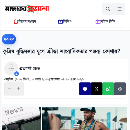
বৃহস্পতিবার, ০৬ আগস্ট ২০২৬
বিশেষ সংবাদ
ভিডিও
লাইভ টিভি
০৬:১৭:০৮ এ.এম.
THE DAILY AJKER PROTTASHA
মতামত
কৃত্রিম বুদ্ধিমত্তার যুগে ক্রীড়া সাংবাদিকতার গন্তব্য কোথায়?
প্রত্যাশা ডেস্ক
প্রকাশিত:
১৮:৩৯ পিএম, ০৬ জুলাই ২০২৬
|
আপডেট:
০৪:৩৬ এএম ২০২৬