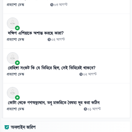
৯
প্রত্যাশা ডেস্ক
০৩ আগস্ট
সম্পত্তি বিক্রি করলেন মাধুরী দীক্ষিত
০৬ আগস্ট
১০
দক্ষিণ এশিয়াকে অশান্ত করছে কারা?
আজ থেকে সবার জন্য উন্মুক্ত জুলাই স্মৃতি জাদুঘর, টিকিট ৫০ টাকা
প্রত্যাশা ডেস্ক
০২ আগস্ট
০৬ আগস্ট
১১
মিয়ামির জয়ে অপ্রতিরোধ্য মেসি, করলেন জোড়া গোল ও একটি অ্যাসিস্ট
রোহিঙ্গা সংকট কি যে তিমিরে ছিল, সেই তিমিরেই থাকবে?
০৬ আগস্ট
প্রত্যাশা ডেস্ক
০২ আগস্ট
১২
হরমুজ নিয়ে ইরান-ওমান একমত, ট্রাম্পের কড়া হুঁশিয়ারি
০৬ আগস্ট
কোটা থেকে গণঅভ্যুত্থান, তবু চাকরিতে বৈষম্য দূর করা কঠিন
প্রত্যাশা ডেস্ক
০১ আগস্ট
১৩
চাঁদের বুকে আছড়ে পড়লো ইলন মাস্কের স্পেসএক্সের রকেট
অনলাইন জরিপ
০৬ আগস্ট