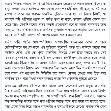
সময়ে লিখতে পারবো কি না, তা নিয়ে ভেতরে ভেতরে দোলাচল চলতে থাকে। তা
ছাড়া লেখার সময় কাঙ্ক্ষিত শব্দ খোঁজা এবং পরবর্তী বাক্য কী হবে, তা চট করে
মাথায় না এলে এক ধরনের মানসিক স্থবিরতা তৈরি হয়। যে বিষয়ে লিখছি, সে
সম্পর্কে যদি পরিষ্কার ধারণা বা পর্যাপ্ত তথ্য না থাকে, তাহলে গুছিয়ে লেখার চাপ
বেড়ে যায়। লেখাটি অন্যের কাছে কতটা গ্রহণযোগ্য হবে বা আদৌ মানসম্মত হচ্ছে
কিনা, এ নিয়ে অতিরিক্ত চিন্তাও মানসিক দুশ্চিন্তার কারণ হয়ে দাঁড়ায়। লেখালেখি করা
অনেক বেশি কঠিন হলেও এটা অবশ্য আমার একার সমস্যা নয়।
যতটা জানি, প্রাচীন মেসোপটেমিয়ায় লেখালেখির সূচনাকাল থেকে এ যাবৎ
মোটামুটিভাবে সব লেখককে এই দুশ্চিন্তার মুখোমুখি হতে হয়। কাউকে হয়তো কম,
কাউকে বেশি। এটা তো খুবই স্বাভাবিক, লিখতে গেলে চিন্তা করতে হয়। সেই
চিন্তাকে সুসংগঠিত, বাস্তব ও স্থায়ী রূপ দেওয়ার একটি দৃশ্যমান মাধ্যম হলো লেখা।
আমেরিকান ইতিহাসবিদ ও লেখক ডেভিড ম্যাককালোর মতে, ‘লেখা মানেই চিন্তা
করা। ভালোভাবে লিখতে হলে স্পষ্টভাবে চিন্তা করতে হয়।’ কিন্তু শতাব্দীর পর শতাব্দী
চলে আসা এই ধারণাটা কি ভিত্তিহীন হয়ে যাবে? কেননা, লেখার জন্য চিন্তা করা,
মানসিক চাপে পড়া কিংবা নানান কসরত করার দিন বোধকরি ফুরিয়ে এসেছে।
এখন তো চাইলেও চট করে গরম চায়ের মতো যেকোনো লেখা প্রস্তুত হয়ে যায়।
টাকার নোটে ‘চাহিবামাত্র ইহার বাহককে দিতে বাধ্য থাকিবে’ লেখার মতো নির্দেশ
দেওয়া মাত্র লেখা উপস্থাপিত হয়। যে লেখাটি আমি এখন লিখছি, তার জন্য আমাকে
কত ভাবনাচিন্তা করতে হচ্ছে, কত পরিশ্রম করতে হচ্ছে, কত সময় ব্যয় করতে হচ্ছে।
আর একই বিষয় নিয়ে আরও আকর্ষণীয় ও হৃদয়গ্রাহীভাবে চোখের পলকে যদি লেখা