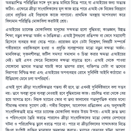
অপ্রত্যাশিত পরিস্থিতির সঙ্গে খুব দ্রুত মানিয়ে নিতে পারে, যা এআইয়ের জন্য অত্যন্ত
কঠিন। এক্ষেত্রে ক্রীড়া সাংবাদিকদের মূল কাজ হতে পারে এআই-কে নিজের নিয়ন্ত্রণে
রেখে প্রযুক্তির এই বিপ্লবকে কাজে লাগানো। প্রাথমিক অবস্থায় আপসরফা করে
বিদ্যমান পরিস্থিতি মোকাবিলা করাটাই শ্রেয়।
এআইয়ের চ্যালেঞ্জ মোকাবিলায় মানুষের সক্ষমতা হলো বুদ্ধিমত্তা, কাণ্ডজ্ঞান, উন্নত
শিক্ষা, নতুন দক্ষতা অর্জন ও নৈতিকতা। এআই টুলগুলো প্রতিপক্ষ না ভেবে সহযোগী
হিসেবে ব্যবহার করা যেতে পারে। প্রয়োজন হবে ডেটা বিশ্লেষণ, বিষয়টি সম্পর্কে
গভীরভাবে ওয়াকিবহাল হওয়া ও প্রযুক্তি ব্যবস্থাপনার মতো নতুন দক্ষতা অর্জন।
মানবিকতা, সৃজনশীলতা, জটিল সমস্যা সমাধান ও চিন্তা করার ক্ষমতা এআইয়ের
নেই। তাই এসব ক্ষেত্রে নিজেদের দক্ষতা বাড়াতে হবে। এআই থেকে পাওয়া
যেকোনো তথ্যের সত্যতা যাচাই করে তারপর গ্রহণ, ব্যক্তিগত ডেটা বা তথ্যের
নিরাপত্তা নিশ্চিত করা এবং এআইয়ের অপব্যবহার রোধে সুনির্দিষ্ট আইনি কাঠামো ও
নীতিমালা মেনে চলা অপরিহার্য।
এআই যুগে ক্রীড়া সাংবাদিকতার গন্তব্য কী হবে, তা এখনই সুনির্দিষ্টভাবে বলা সম্ভব
নয়। তবে অবস্থা বুঝে ব্যবস্থা নেওয়াই হবে বুদ্ধিমানের কাজ। প্রচলিত ধারা থেকে বের
হয়ে আসতে হবে। নিছক ম্যাচের স্কোর বা তথ্য জানানোর গতানুগতিক ধারার মধ্যে
সীমাবদ্ধ থাকার সুযোগ নেই। গভীর বিশ্লেষণ, আবেগঘন প্রতিবেদন এবং অনুসন্ধানী
সাংবাদিকতাই হতে পারে চ্যালেঞ্জ মোকাবিলা করার উত্তম উপায়। এআই দ্রুত তথ্য
ও পরিসংখ্যান তৈরি করতে পারলেও ক্রীড়া সাংবাদিকদের মতো খেলার নেপথ্যের
ঘটনা ও পরিপ্রেক্ষিত তুলে ধরতে পারে না। পারে না ক্রীড়াবিদদের সাক্ষাৎকার নিতে
কিংবা সংশ্লিষ্ট ব্যক্তির মনোভাব অনুধাবন করতে। ম্যাচের ভেতরের ঘটনা, আবেগ,