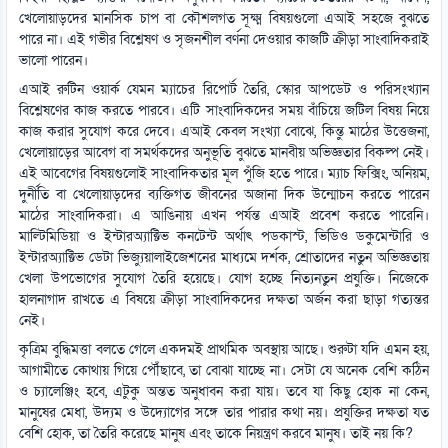
খেলোয়াড়দের মানসিক চাপ বা কৌশলগত সূক্ষ্ম বিষয়গুলো এআই সহজে বুঝতে
পারে না। এই গভীর বিশ্লেষণ ও সৃজনশীল বর্ণনা দেওয়ার কাজটি ক্রীড়া সাংবাদিকরাই
ভালো পারেন।
এআই রুটিন ওয়ার্ক যেমন ম্যাচের রিপোর্ট তৈরি, স্কোর আপডেট ও পরিসংখ্যান
বিশ্লেষণের কাজ করতে পারবে। এটি সাংবাদিকদের সময় বাঁচিয়ে জটিল বিষয় নিয়ে
কাজ করার সুযোগ করে দেবে। এআই কেবল সংখ্যা বোঝে, কিন্তু মাঠের উত্তেজনা,
খেলোয়াড়ের আবেগ বা সমর্থকদের অনুভূতি বুঝতে মানবীয় অভিজ্ঞতার বিকল্প নেই।
এই আবেগের বিষয়গুলোই সাংবাদিকতার মূল পুঁজি হতে পারে। ম্যাচ ফিক্সিং, অনিয়ম,
দুর্নীতি বা খেলোয়াড়দের ব্যক্তিগত জীবনের অজানা দিক উন্মোচন করতে পারেন
মাঠের সাংবাদিকরা। এ আঙিনায় এখন পর্যন্ত এআই প্রবেশ করতে পারেনি।
মাল্টিমিডিয়া ও ইন্টারঅ্যাক্টিভ কনটেন্ট অর্থাৎ পডকাস্ট, ভিডিও ডকুমেন্টারি ও
ইন্টারঅ্যাক্টিভ ডেটা ভিজ্যুয়ালাইজেশনের মাধ্যমে দর্শক, শ্রোতাদের নতুন অভিজ্ঞতায়
খেলা উপভোগের সুযোগ তৈরি হয়েছে। যোগ হচ্ছে নিত্যনতুন প্রযুক্তি। নিজেকে
হালনাগাদ রাখতে এ বিষয়ে ক্রীড়া সাংবাদিকদের দক্ষতা অর্জন করা ছাড়া গত্যন্তর
নেই।
কৃত্রিম বুদ্ধিমত্তা বলতে গেলে একদমই প্রাথমিক অবস্থায় আছে। শুরুটা যদি এমন হয়,
আগামীতে কোথায় গিয়ে পৌঁছাবে, তা বোঝা যাচ্ছে না। সেটা যে অনেক বেশি কঠিন
ও চ্যালেঞ্জিং হবে, এটুকু অন্তত অনুধাবন করা যায়। তবে যা কিছু হোক না কেন,
মানুষের মেধা, উদ্যম ও উদ্যোগের সঙ্গে তার পারার কথা নয়। প্রযুক্তির দক্ষতা যত
বেশি হোক, তা তৈরি করেছে মানুষ এবং তাকে নিয়ন্ত্রণ করবে মানুষ। তাই নয় কি?