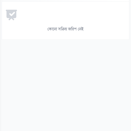
১৪
রিপাবলিক বাংলা ছাড়লেন আলোচিত সাংবাদিক ময়ূখ রঞ্জন ঘোষ
০৬ আগস্ট
কোনো সক্রিয় জরিপ নেই
১৫
সাকিব আল হাসানের মাগুরার বাড়িতে হামলা
০৬ আগস্ট