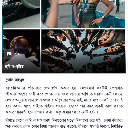
ছবি
ছবি সংগৃহীত
দুলাল মাহমুদ
সাংবাদিকদের প্রতিনিয়ত লেখালেখি করতে হয়। লেখালেখি করাটাই পেশাগত
জীবনের অংশ। সেই কবে থেকে এর সঙ্গে জড়িয়ে আছি তারপরও কেউ কোনো
লেখার অনুরোধ জানালে একপ্রকার অস্থিরতায় পড়ে যাই, মনের মধ্যে একটা চাপ সৃষ্টি
হয়। কথায় আছে, গাইতে গাইতে গায়েন। বছরের পর বছর একই কাজ করতে
করতে পারদর্শী হয়ে যাওয়ার কথা। কিন্তু আমার ক্ষেত্রে সেটি হয়নি।
লিখতে গেলে আমি আজও প্রথম দিনগুলোর মতো দিশাহারা হয়ে যাই। লেখা কীভাবে
শুরু করবো, কোন কোন বিষয় আলোকপাত করবো, কীভাবে সমাপ্তি টানবো, নির্ধারিত