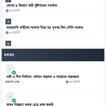
দেশের ৪ বিভাগে ভারী বৃষ্টিপাতের সতর্কতা
০৬ আগস্ট
৫
বাংলাদেশি কর্মীদের আকামা নিয়ে বড় সুখবর দিল সৌদি সরকার
০৬ আগস্ট
৬
বিশ্ববাজারে কমলো তেলের দাম
মতামত
০৬ আগস্ট
৭
সবুজবাগে উদ্ধার নারীর খণ্ডিত মরদেহ, পরিচয় শনাক্তের চেষ্টা
নারী ও শিশু নির্যাতন: বর্তমান বাস্তবতা ও আমাদের দায়বদ্ধতা
০৬ আগস্ট
প্রত্যাশা ডেস্ক
০৩ আগস্ট
৮
মানবতাবিরোধী অপরাধে ১৬ জনের মৃত্যুদণ্ড, ১১ জনের যাবজ্জীবন
০৬ আগস্ট
মাদক নিয়ন্ত্রণে কথার চেয়ে কাজ জরুরি