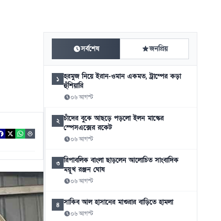
সর্বশেষ
জনপ্রিয়
হরমুজ নিয়ে ইরান-ওমান একমত, ট্রাম্পের কড়া
১
হুঁশিয়ারি
০৬ আগস্ট
চাঁদের বুকে আছড়ে পড়লো ইলন মাস্কের
২
স্পেসএক্সের রকেট
০৬ আগস্ট
রিপাবলিক বাংলা ছাড়লেন আলোচিত সাংবাদিক
৩
ময়ূখ রঞ্জন ঘোষ
০৬ আগস্ট
সাকিব আল হাসানের মাগুরার বাড়িতে হামলা
৪
০৬ আগস্ট