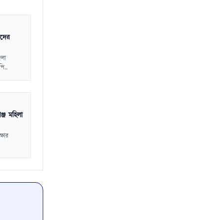
াদের
েলা
...
ঞ্জ মহিলা
্ষার