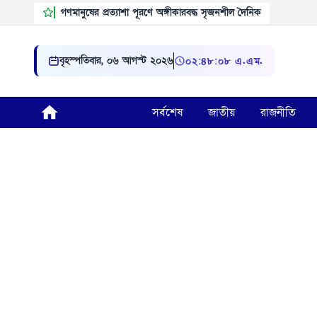
গণমানুষের প্রত্যাশা পূরণে অঙ্গীকারবদ্ধ সৃজনশীল দৈনিক
বৃহস্পতিবার, ০৬ আগস্ট ২০২৬
০২ ৪৮ ০৯ এ.এম.
সর্বশেষ
জাতীয়
রাজনীতি