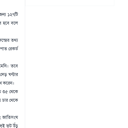
জন্য ১২৭টি
ভব হবে বলে
্দ্রের তথ্য
িপাত রেকর্ড
মেনি। তবে
দেড় ঘণ্টার
লেখ করেন।
গত ৩৫ থেকে
র চার থেকে
বং জাতিসংঘ
ই ফুট উঁচু