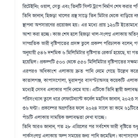
রিটেইনিং ওয়াল, সেতু এবং তিনটি সিল্ট ট্র্যাপ নির্মাণ শেষ করার 
তিনি জানান, হিজড়া খালের প্রস্থ সাড়ে তিন মিটার থেকে বাড়িয়ে
স্থাপনা অপসারণের প্রয়োজন হয়। এর মধ্যে প্রায় ১২০টি ইতোমধ্
আশা করা হচ্ছে। কাজ শেষ হলে হিজড়া খাল-সংলগ্ন এলাকায় অতিবৃ
সাম্প্রতিক ভারী বৃষ্টিপাতের প্রসঙ্গ তুলে প্রকল্প পরিচালক বলে
অনুযায়ী ৫৪৬ দশমিক ৬ মিলিমিটার বৃষ্টিপাত রেকর্ড হয়েছে, যা গত 
হয়েছিল। প্রকল্পটি ৫০০ থেকে ৫৫০ মিলিমিটার বৃষ্টিপাতের সক্ষম
এরপরও অধিকাংশ এলাকায় দ্রুত পানি নেমে গেছে উল্লেখ করে
কাতালগঞ্জ, কাপাসগোলা, মুরাদপুর বাসস্ট্যান্ডসহ কয়েকটি এলা
মধ্যেই সেসব এলাকার পানি নেমে যায়। এটিকে তিনি স্থায়ী জলাবদ্ধত
পরিসংখ্যান তুলে ধরে লেফটেন্যান্ট কর্নেল মহসিন জানান, ২০২৩ 
৩৬ ঘণ্টা। প্রকল্পের অগ্রগতির ফলে ২০২৪ সালে তা কমে ৬১টিত
পাঁচটি এলাকায় সাময়িক জলাবদ্ধতা দেখা যাচ্ছে।
তিনি আরও জানান, গত ২৮ এপ্রিলের পর সর্বশেষ ভারী বৃষ্টিতে শ
পার্কসংলগ্ন এলাকায় অল্প সময়ের জন্য পানি জমেছিল। কাপাসগোলা