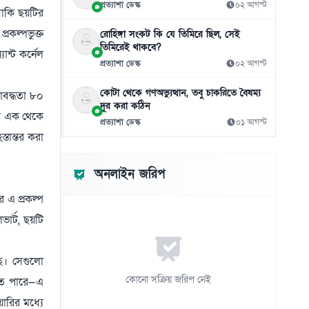
প্রত্যাশা ডেস্ক
০২ আগস্ট
০৫ আগস্ট
বাকি ছয়টির
রকল্পভুক্ত
রোহিঙ্গা সংকট কি যে তিমিরে ছিল, সেই
নতুন দায়িত্বে প্রতিমন্ত্রী ববি হাজ্জাজ
১১
তিমিরেই থাকবে?
০৫ আগস্ট
ান্ট কর্নেল
প্রত্যাশা ডেস্ক
০২ আগস্ট
ক্রিকেটার সাকিবের মাগুরার বাড়িতে হামলা
১২
কোটা থেকে গণঅভ্যুত্থান, তবু চাকরিতে বৈষম্য
াবদ্ধতা ৮০
০৫ আগস্ট
দূর করা কঠিন
্য এক থেকে
প্রত্যাশা ডেস্ক
০১ আগস্ট
দেশের ১০ জেলায় বন্যার আশঙ্কা
১৩
তান্তর করা
০৫ আগস্ট
দেশের পোলট্রি মাংসে অতিরিক্ত
অনলাইন জরিপ
১৪
অ্যান্টিমাইক্রোবিয়াল: গবেষণা
র এ প্রকল্প
০৫ আগস্ট
ার্ট, ছয়টি
ঘোড়াঘাটে নারী শিক্ষার আলোকবর্তিকা রাণীগঞ্জ
১৫
মহিলা ডিগ্রি কলেজ
ছে। সেগুলো
০৫ আগস্ট
কোনো সক্রিয় জরিপ নেই
হতে পারে—এ
য়ারির মধ্যে