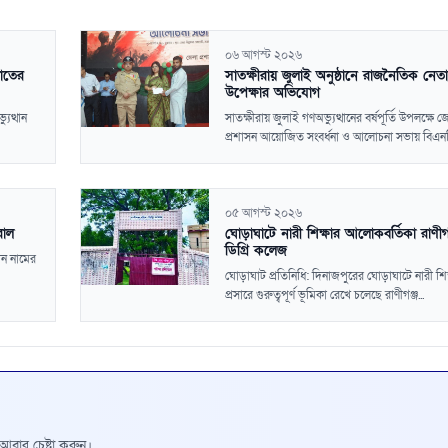
০৬ আগস্ট ২০২৬
য়াতের
সাতক্ষীরায় জুলাই অনুষ্ঠানে রাজনৈতিক নেত
উপেক্ষার অভিযোগ
ুত্থান
সাতক্ষীরায় জুলাই গণঅভ্যুত্থানের বর্ষপূর্তি উপলক্ষে জ
প্রশাসন আয়োজিত সংবর্ধনা ও আলোচনা সভায় বিএনপি
০৫ আগস্ট ২০২৬
রাল
ঘোড়াঘাটে নারী শিক্ষার আলোকবর্তিকা রাণীগ
ডিগ্রি কলেজ
ান নামের
ঘোড়াঘাট প্রতিনিধি: দিনাজপুরের ঘোড়াঘাটে নারী শিক
প্রসারে গুরুত্বপূর্ণ ভূমিকা রেখে চলেছে রাণীগঞ্জ...
রে আবার চেষ্টা করুন।