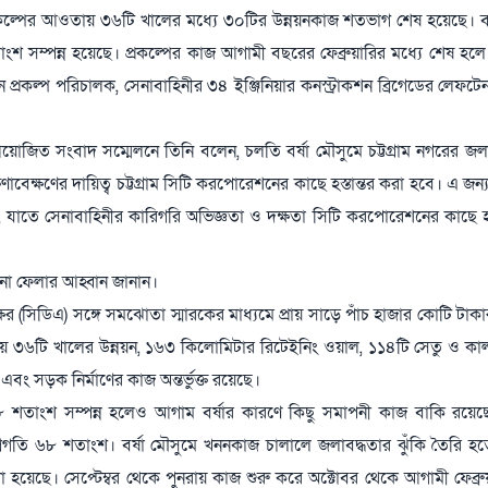
ৎ প্রকল্পের আওতায় ৩৬টি খালের মধ্যে ৩০টির উন্নয়নকাজ শতভাগ শেষ হয়েছে। 
ম্পন্ন হয়েছে। প্রকল্পের কাজ আগামী বছরের ফেব্রুয়ারির মধ্যে শেষ হলে প্
রকল্প পরিচালক, সেনাবাহিনীর ৩৪ ইঞ্জিনিয়ার কনস্ট্রাকশন ব্রিগেডের লেফটেন্য
 আয়োজিত সংবাদ সম্মেলনে তিনি বলেন, চলতি বর্ষা মৌসুমে চট্টগ্রাম নগরের জল
েক্ষণের দায়িত্ব চট্টগ্রাম সিটি করপোরেশনের কাছে হস্তান্তর করা হবে। এ জন
তে সেনাবাহিনীর কারিগরি অভিজ্ঞতা ও দক্ষতা সিটি করপোরেশনের কাছে হস্
 না ফেলার আহ্বান জানান।
ষের (সিডিএ) সঙ্গে সমঝোতা স্মারকের মাধ্যমে প্রায় সাড়ে পাঁচ হাজার কোটি টাকা
তায় ৩৬টি খালের উন্নয়ন, ১৬৩ কিলোমিটার রিটেইনিং ওয়াল, ১১৪টি সেতু ও কালভ
রণ এবং সড়ক নির্মাণের কাজ অন্তর্ভুক্ত রয়েছে।
 ৯৮ শতাংশ সম্পন্ন হলেও আগাম বর্ষার কারণে কিছু সমাপনী কাজ বাকি রয়ে
্রগতি ৬৮ শতাংশ। বর্ষা মৌসুমে খননকাজ চালালে জলাবদ্ধতার ঝুঁকি তৈরি 
খা হয়েছে। সেপ্টেম্বর থেকে পুনরায় কাজ শুরু করে অক্টোবর থেকে আগামী ফেব্রু