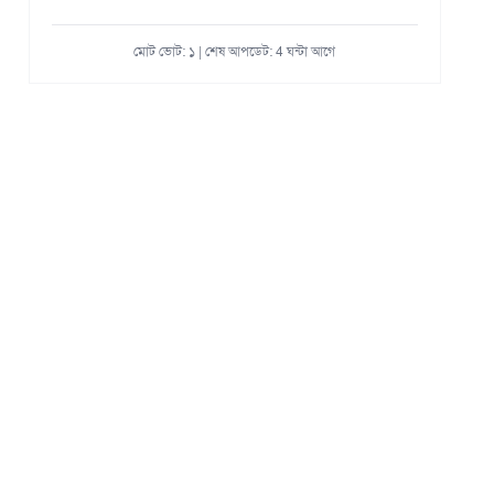
মোট ভোট: ১ | শেষ আপডেট: 4 ঘন্টা আগে