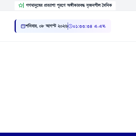
গণমানুষের প্রত্যাশা পূরণে অঙ্গীকারবদ্ধ সৃজনশীল দৈনিক
শনিবার, ০৮ আগস্ট ২০২৬
০১:৩৩:৩৪ এ.এম.