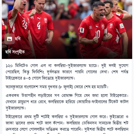
ছবি
ছবি সংগৃহীত
১২০ মিনিটেও গোল এল না কলম্বিয়া–সুইজারল্যান্ড ম্যাচে। দুই দলই সুযোগ
পেয়েছিল, কিন্তু ফিনিশিং দুর্বলতার কারণে পায়নি গোলের দেখা। শেষ পর্যন্ত
টাইব্রেকারে ৪–৩ গোলে জিতেছে সুইজারল্যান্ড।
ভ্যানকুভারে বাংলাদেশ সময় বুধবার (৮ জুলাই) ভোরে শেষ হয় ম্যাচটি।
একরকম উত্তাপহীন লড়াইয়ের সব রোমাঞ্চ গিয়ে যেন জমা হলো টাইব্রেকারে।
যেখানে স্নায়ুচাপ ধরে রেখে, কলম্বিয়াকে হারিয়ে কোয়ার্টার-ফাইনালের টিকেট কাটল
সুইজারল্যান্ড।
টাইব্রেকারে প্রথম দুটি শটেই কলম্বিয়া ও সুইজারল্যান্ড গোল করে। কুইন্তেরো ও
জাকা তাদের প্রথম শটে জাল কাঁপান। কলম্বিয়ার ডেভিনসন সানচেজ দ্বিতীয় শট
ক্রসবারে লেগে গোললাইন অতিক্রম করতে পারেনি। সুইশরা দ্বিতীয় শটে কলম্বিয়ান