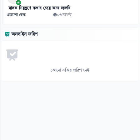
১২
মাদক নিয়ন্ত্রণে কথার চেয়ে কাজ জরুরি
ভিনিসিয়ুসকে ‘হুমকি’ দিয়ে সুর নরম রিয়ালের, আর্সেনালের নতুন প্রস্তাব
প্রত্যাশা ডেস্ক
০৩ আগস্ট
০৬ আগস্ট
১৩
অনলাইন জরিপ
রুশ বাহিনীর রাতভর ড্রোন-ক্ষেপণাস্ত্র হামলায় কিয়েভে নিহত ১৭
০৬ আগস্ট
১৪
ইয়েমেনে সামরিক শিবিরে ভয়াবহ হামলা, নিহত ৩০
কোনো সক্রিয় জরিপ নেই
০৬ আগস্ট
১৫
থাইল্যান্ড সফরে মিয়ানমারের মিন অং হ্লাইং
০৬ আগস্ট