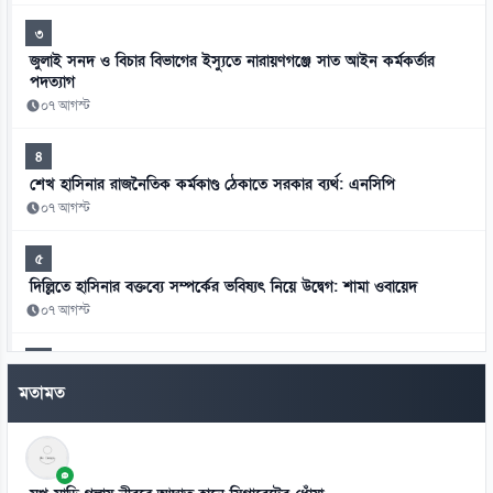
৩
জুলাই সনদ ও বিচার বিভাগের ইস্যুতে নারায়ণগঞ্জে সাত আইন কর্মকর্তার
পদত্যাগ
০৭ আগস্ট
৪
শেখ হাসিনার রাজনৈতিক কর্মকাণ্ড ঠেকাতে সরকার ব্যর্থ: এনসিপি
০৭ আগস্ট
৫
দিল্লিতে হাসিনার বক্তব্যে সম্পর্কের ভবিষ্যৎ নিয়ে উদ্বেগ: শামা ওবায়েদ
০৭ আগস্ট
৬
মানবতাবিরোধী অপরাধের খসড়া তদন্তে জাফর ইকবালসহ চারজনের নাম
মতামত
০৭ আগস্ট
৭
চার বিভাগ ও মন্ত্রণালয়ে নতুন সচিব নিয়োগ ও পদায়ন