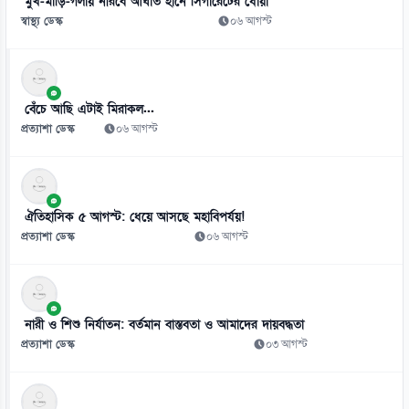
মুখ-মাড়ি-গলায় নীরবে আঘাত হানে সিগারেটের ধোঁয়া
০৬ আগস্ট
স্বাস্থ্য ডেস্ক
০৬ আগস্ট
৮
স্কুলে ভর্তিতে প্রথম শ্রেণি লটারিতে ও দ্বিতীয় থেকে নবম পর্যন্ত দিতে হবে
পরীক্ষা
বেঁচে আছি এটাই মিরাকল...
০৬ আগস্ট
প্রত্যাশা ডেস্ক
০৬ আগস্ট
৯
দরপত্র ছাড়াই বিআরটিসির চার্জিং স্টেশন ও অবকাঠামো নির্মাণের সিদ্ধান্ত
০৬ আগস্ট
ঐতিহাসিক ৫ আগস্ট: ধেয়ে আসছে মহাবিপর্যয়!
প্রত্যাশা ডেস্ক
০৬ আগস্ট
১০
জামিনে থাকা তনু হত্যার আসামি হাফিজুরকে আত্মসমর্পণের নির্দেশ
০৬ আগস্ট
নারী ও শিশু নির্যাতন: বর্তমান বাস্তবতা ও আমাদের দায়বদ্ধতা
১১
প্রত্যাশা ডেস্ক
০৩ আগস্ট
পাসওয়ার্ড নয় এখন ভরসা পাসকী, কীভাবে নিরাপত্তা দেবে?
০৬ আগস্ট