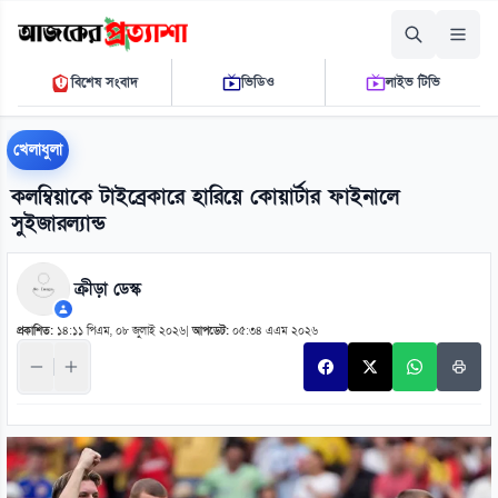
শুক্রবার, ০৭ আগস্ট ২০২৬
বিশেষ সংবাদ
ভিডিও
লাইভ টিভি
১১:২৮:২৮ পি.এম.
THE DAILY AJKER PROTTASHA
খেলাধুলা
কলম্বিয়াকে টাইব্রেকারে হারিয়ে কোয়ার্টার ফাইনালে
সুইজারল্যান্ড
ক্রীড়া ডেস্ক
প্রকাশিত:
১৪:১১ পিএম, ০৮ জুলাই ২০২৬
|
আপডেট:
০৫:৩৪ এএম ২০২৬