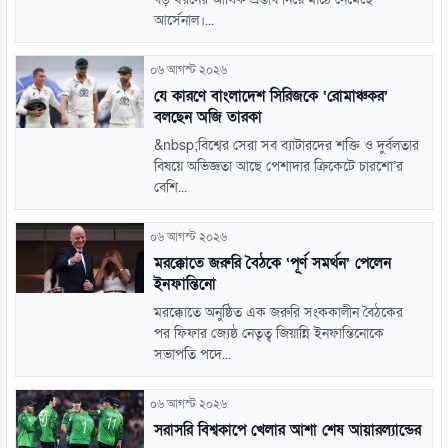
আর্সেনাল।...
০৬ আগস্ট ২০২৬
যে কারণে বাংলাদেশ সিরিজকে ‘রোমাঞ্চকর’
বলছেন অজি তারকা
&nbsp;বিশ্বের সেরা সব ব্যাটারদের শক্তি ও দুর্বলতার
বিষয়ে অভিজ্ঞতা আছে পেশাদার ক্রিকেটে চারশো’র
বেশি...
০৬ আগস্ট ২০২৬
মরক্কোতে জরুরি বৈঠকে ‘পূর্ণ সমর্থন’ পেলেন
ইনফান্তিনো
মরক্কোতে অনুষ্ঠিত এক জরুরি সংককালীন বৈঠকের
পর ফিফার জ্যেষ্ঠ নেতৃত্ব জিয়ান্নি ইনফান্তিনোকে
সভাপতি পদে...
০৬ আগস্ট ২০২৬
সরাসরি বিশ্বকাপে খেলার আশা শেষ আয়ারল্যান্ডের