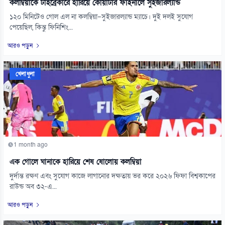
কলম্বিয়াকে টাইব্রেকারে হারিয়ে কোয়ার্টার ফাইনালে সুইজারল্যান্ড
১২০ মিনিটেও গোল এল না কলম্বিয়া–সুইজারল্যান্ড ম্যাচে। দুই দলই সুযোগ
পেয়েছিল, কিন্তু ফিনিশিং...
আরও পড়ুন
খেলাধুলা
1 month ago
এক গোলে ঘানাকে হারিয়ে শেষ ষোলোয় কলম্বিয়া
দুর্দান্ত রক্ষণ এবং সুযোগ কাজে লাগানোর দক্ষতায় ভর করে ২০২৬ ফিফা বিশ্বকাপের
রাউন্ড অব ৩২-এ...
আরও পড়ুন