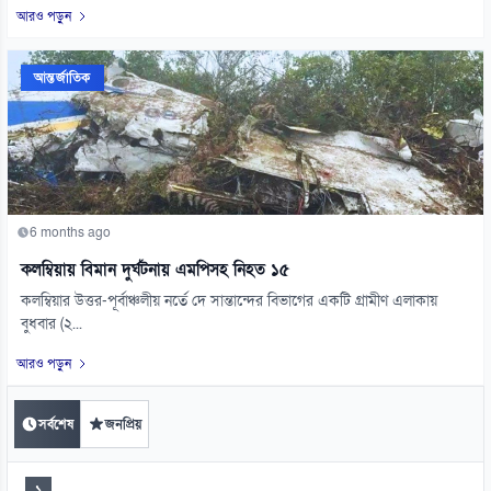
আরও পড়ুন
আন্তর্জাতিক
6 months ago
কলম্বিয়ায় বিমান দুর্ঘটনায় এমপিসহ নিহত ১৫
কলম্বিয়ার উত্তর-পূর্বাঞ্চলীয় নর্তে দে সান্তান্দের বিভাগের একটি গ্রামীণ এলাকায়
বুধবার (২...
আরও পড়ুন
সর্বশেষ
জনপ্রিয়
১