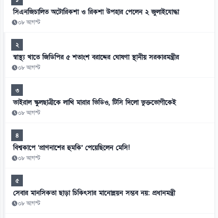
সিএনজিচালিত অটোরিকশা ও রিকশা উপহার পেলেন ২ জুলাইযোদ্ধা
০৮ আগস্ট
২
স্বাস্থ্য খাতে জিডিপির ৫ শতাংশ বরাদ্দের ঘোষণা স্থানীয় সরকারমন্ত্রীর
০৮ আগস্ট
৩
ভাইরাল স্কুলছাত্রীকে লাথি মারার ভিডিও, টিসি দিলো ভুক্তভোগীকেই
০৮ আগস্ট
৪
বিশ্বকাপে ‘প্রাণনাশের হুমকি’ পেয়েছিলেন মেসি!
০৮ আগস্ট
৫
সেবার মানসিকতা ছাড়া চিকিৎসার মানোন্নয়ন সম্ভব নয়: প্রধানমন্ত্রী
০৮ আগস্ট