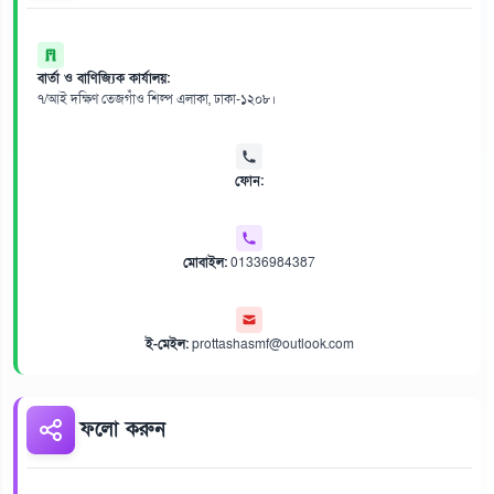
বার্তা ও বাণিজ্যিক কার্যালয়:
৭/আই দক্ষিণ তেজগাঁও শিল্প এলাকা, ঢাকা-১২০৮।
ফোন:
মোবাইল:
01336984387
ই-মেইল:
prottashasmf@outlook.com
ফলো করুন