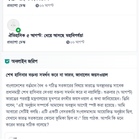
০৯ আগস্ট
প্রত্যাশা ডেস্ক
০৬ আগস্ট
১২
ভোরে বেরিয়ে রাতে ফিরতেন, মেসির স্বপ্ন বাঁচিয়েছেন বাবা
০৯ আগস্ট
ঐতিহাসিক ৫ আগস্ট: ধেয়ে আসছে মহাবিপর্যয়!
প্রত্যাশা ডেস্ক
০৬ আগস্ট
১৩
বাইডেনের ক্যানসার ছড়িয়েছে শরীরের অন্যান্য অঙ্গে
অনলাইন জরিপ
০৯ আগস্ট
শেখ হাসিনার বক্তব্য সমর্থন করে না ভারত, জানালেন জয়সওয়াল
১৪
সৌদির দুই অঞ্চলে বিস্ফোরণ, আরামকো তেল ও জুবাইল গ্যাস স্থাপনায় আগুন
বাংলাদেশের বর্তমান বৈধ ও গঠিত সরকারের বিষয়ে ভারতে অবস্থানরত সাবেক
০৯ আগস্ট
প্রধানমন্ত্রী শেখ হাসিনার দেওয়া বক্তব্য সমর্থন করে না নয়াদিল্লি। শুক্রবার (৭ আগস্ট)
ভারতের পররাষ্ট্র মন্ত্রণালয়ের মুখপাত্র রণধীর জয়সওয়াল এ কথা জানিয়েছেন। তিনি
বলেন, “এই অনুষ্ঠান সম্পর্কে আমাদের অবস্থান আগেই স্পষ্ট করা হয়েছে। আমি
১৫
আবারো সেটিই বলছি। এটি একটি বেসরকারি সংবাদমাধ্যম আয়োজিত অনুষ্ঠান ছিল,
কলেজে ভর্তিতে আসন কত, সংকট হবে নাকি শূন্য থাকবে?
যেখানে ভারত সরকারের কোনো ভূমিকা ছিল না।” প্রিয় পাঠক. আপনি কি মনে
০৯ আগস্ট
করেন ভারত সঠিক বলেছে?