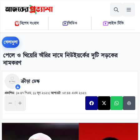
রোববার, ০৯ আগস্ট ২০২৬
বিশেষ সংবাদ
ভিডিও
লাইভ টিভি
০৭ ৫৫ ৫৩ এ.এম.
THE DAILY AJKER PROTTASHA
খেলাধুলা
পেলে ও থিয়েরি অঁরির নামে নিউইয়র্কের দুটি সড়কের
নামকরণ
ক্রীড়া ডেস্ক
প্রকাশিত:
১৯:৪৭ পিএম, ১১ জুন ২০২৬
|
আপডেট:
০৫:৪৪ এএম ২০২৬