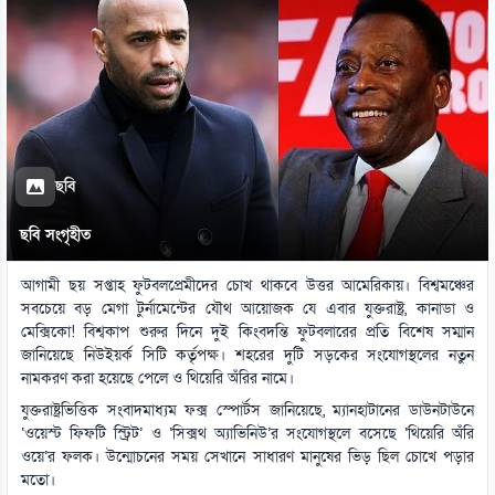
ছবি
ছবি সংগৃহীত
আগামী ছয় সপ্তাহ ফুটবলপ্রেমীদের চোখ থাকবে উত্তর আমেরিকায়। বিশ্বমঞ্চের
সবচেয়ে বড় মেগা টুর্নামেন্টের যৌথ আয়োজক যে এবার যুক্তরাষ্ট্র, কানাডা ও
মেক্সিকো! বিশ্বকাপ শুরুর দিনে দুই কিংবদন্তি ফুটবলারের প্রতি বিশেষ সম্মান
জানিয়েছে নিউইয়র্ক সিটি কর্তৃপক্ষ। শহরের দুটি সড়কের সংযোগস্থলের নতুন
নামকরণ করা হয়েছে পেলে ও থিয়েরি অঁরির নামে।
যুক্তরাষ্ট্রভিত্তিক সংবাদমাধ্যম ফক্স স্পোর্টস জানিয়েছে, ম্যানহাটানের ডাউনটাউনে
‘ওয়েস্ট ফিফটি স্ট্রিট’ ও ‘সিক্সথ অ্যাভিনিউ’র সংযোগস্থলে বসেছে ‘থিয়েরি অঁরি
ওয়ে’র ফলক। উন্মোচনের সময় সেখানে সাধারণ মানুষের ভিড় ছিল চোখে পড়ার
মতো।