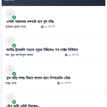
৭
আলাউদ্দিন আলীর এক চড়েই বদলে যায় বিশ্বজিতের জীবন
এআই বাস্তবতায় দক্ষতাই হবে মূল শক্তি
০৯ আগস্ট
সুখদেব কুমার সানা
০৮ আগস্ট
৮
অবসরপ্রাপ্ত এমপিওভুক্ত শিক্ষকদের জন্য বড় সুখবর!
০৯ আগস্ট
জাতীয় ট্র্যাজেডি সড়কে মৃত্যুর মিছিলেও সব সেক্টর নির্বিকার
৯
খান মুহঃ আশরাফুল আলম
০৮ আগস্ট
জুবিনের স্মরণে ২৫ ফুট গামছায় গানের কথা
০৯ আগস্ট
১০
মুখ-মাড়ি-গলায় নীরবে আঘাত হানে সিগারেটের ধোঁয়া
মাতারবাড়ী বিদ্যুৎকেন্দ্রে প্রধানমন্ত্রী
স্বাস্থ্য ডেস্ক
০৬ আগস্ট
০৯ আগস্ট
১১
জাপানে ক্রেতারা ভুতুড়ে বাড়ি কেন কিনছেন!
বেঁচে আছি এটাই মিরাকল...