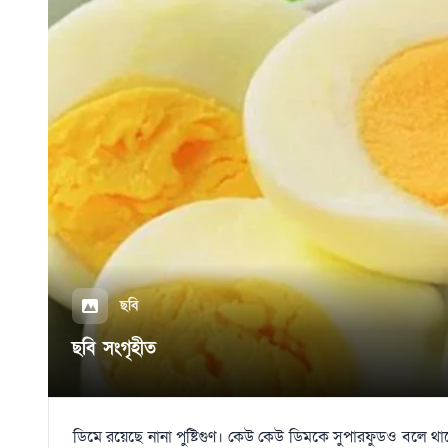
ছবি
ছবি সংগৃহীত
ডিমে রয়েছে নানা পুষ্টিগুণ। কেউ কেউ ডিমকে সুপারফুডও বলে থ