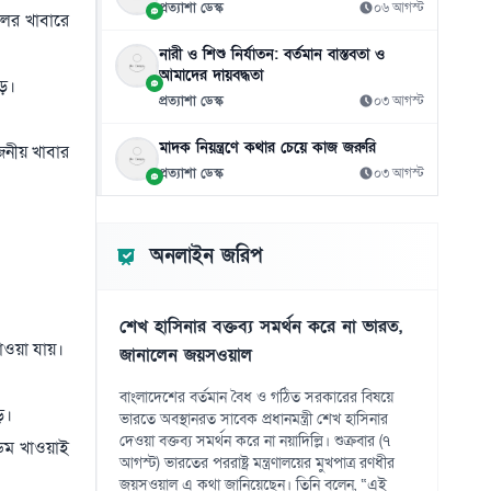
প্রত্যাশা ডেস্ক
০৬ আগস্ট
ালের খাবারে
সেবার মানসিকতা ছাড়া চিকিৎসার মানোন্নয়ন সম্ভব
১১
নারী ও শিশু নির্যাতন: বর্তমান বাস্তবতা ও
নয়: প্রধানমন্ত্রী
আমাদের দায়বদ্ধতা
০৮ আগস্ট
ড়ে।
প্রত্যাশা ডেস্ক
০৩ আগস্ট
আমিরাতে ঈদে মিলাদুন্নবীর ছুটি ২৮ আগস্ট
১২
মাদক নিয়ন্ত্রণে কথার চেয়ে কাজ জরুরি
জনীয় খাবার
০৮ আগস্ট
প্রত্যাশা ডেস্ক
০৩ আগস্ট
তনু হত্যা মামলায় সাবেক সেনাসদস্য হাফিজুর
১৩
ফের গ্রেফতার
০৮ আগস্ট
অনলাইন জরিপ
রুশ তেল কিনে বিপাকে ভারত-চীন, ১০০ শতাংশ
১৪
শুল্কের বিল পাস
শেখ হাসিনার বক্তব্য সমর্থন করে না ভারত,
০৮ আগস্ট
পাওয়া যায়।
জানালেন জয়সওয়াল
৫৪ রানে অলআউট বাংলাদেশ, ইনিংস ব্যবধানে
১৫
বাংলাদেশের বর্তমান বৈধ ও গঠিত সরকারের বিষয়ে
লজ্জার হার
ে।
ভারতে অবস্থানরত সাবেক প্রধানমন্ত্রী শেখ হাসিনার
০৮ আগস্ট
দেওয়া বক্তব্য সমর্থন করে না নয়াদিল্লি। শুক্রবার (৭
ডিম খাওয়াই
আগস্ট) ভারতের পররাষ্ট্র মন্ত্রণালয়ের মুখপাত্র রণধীর
জয়সওয়াল এ কথা জানিয়েছেন। তিনি বলেন, “এই