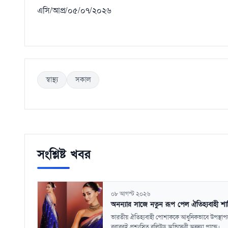
এসি/আপ্র/০৫/০৭/২০২৬
স্বাস্থ্য
সকাল
সংশ্লিষ্ট খবর
০৮ আগস্ট ২০২৬
অনন্যার সাজে নতুন রূপ পেল ঐতিহ্যবাহী শা
ভারতীয় ঐতিহ্যবাহী পোশাককে আধুনিকভাবে উপস্থাপ
বরাবরই প্রশংসিত বলিউড অভিনেত্রী অনন্যা পান্ডে।...