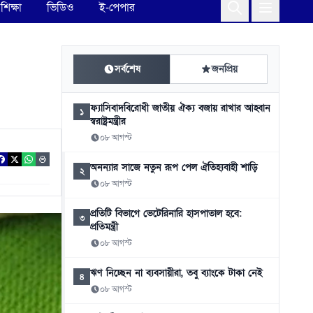
শিক্ষা
ভিডিও
ই-পেপার
সর্বশেষ
জনপ্রিয়
ফ্যাসিবাদবিরোধী জাতীয় ঐক্য বজায় রাখার আহ্বান
১
স্বরাষ্ট্রমন্ত্রীর
০৮ আগস্ট
অনন্যার সাজে নতুন রূপ পেল ঐতিহ্যবাহী শাড়ি
২
০৮ আগস্ট
প্রতিটি বিভাগে ভেটেরিনারি হাসপাতাল হবে:
৩
প্রতিমন্ত্রী
০৮ আগস্ট
ঋণ নিচ্ছেন না ব্যবসায়ীরা, তবু ব্যাংকে টাকা নেই
৪
০৮ আগস্ট