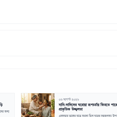
০৬ আগস্ট ২০২৬
ড়ি
নানি-দাদিদের ঘরোয়া রূপচর্চায় ফিরতে পারে
প্রাকৃতিক উজ্জ্বলতা
নের জন্য
একসময় ত্বকের যত্নে ভরসা ছিল ঘরের সহজলভ্য উ