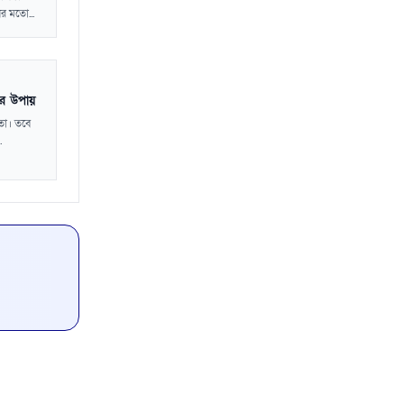
র মতো...
কর উপায়
ঞতা। তবে
.