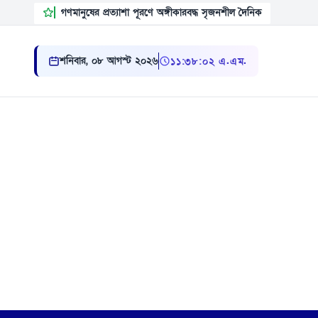
গণমানুষের প্রত্যাশা পূরণে অঙ্গীকারবদ্ধ সৃজনশীল দৈনিক
শনিবার, ০৮ আগস্ট ২০২৬
১১ ৩৮ ০৩ এ.এম.