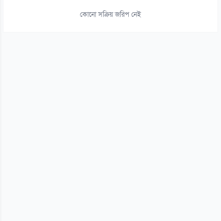
১০ আগস্ট
কোনো সক্রিয় জরিপ নেই
১৫
৩১ বছরের অপেক্ষা শেষে চ্যাম্পিয়ন ব্রাজিল
১০ আগস্ট