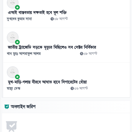
১০
এআই বাস্তবতায় দক্ষতাই হবে মূল শক্তি
এসএসসির ফল খারাপ, রাজশাহীতে স্কুলছাত্রীর মৃত্যু
সুখদেব কুমার সানা
০৮ আগস্ট
১০ আগস্ট
১১
শেখ হাসিনাসহ হাদি হত্যার আসামিদের ফেরত চায় বাংলাদেশ
জাতীয় ট্র্যাজেডি সড়কে মৃত্যুর মিছিলেও সব সেক্টর নির্বিকার
১০ আগস্ট
খান মুহঃ আশরাফুল আলম
০৮ আগস্ট
১২
প্রধানমন্ত্রীর সঙ্গে বৈঠকের পর ভারতীয় হাইকমিশনারের বার্তা
১০ আগস্ট
মুখ-মাড়ি-গলায় নীরবে আঘাত হানে সিগারেটের ধোঁয়া
স্বাস্থ্য ডেস্ক
০৬ আগস্ট
১৩
অলসদের দিন আজ, বিশ্রামে কাটুক সময়
অনলাইন জরিপ
১০ আগস্ট
১৪
যে কারণে আত্মহত্যা করতে চেয়েছিলেন গোবিন্দ