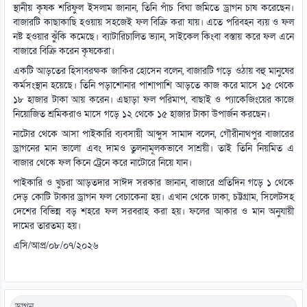
স্থানীয় কৃষক শরিফুল ইসলাম জানান, তিনি পাঁচ বিঘা জমিতে ড্রাগন চাষ করেছেন।
বাজারটি কাছাকাছি হওয়ায় সহজেই ফল বিক্রি করা যায়। এতে পরিবহন ব্যয় ও ফল
নষ্ট হওয়ার ঝুঁকি কমেছে। ব্যাটারিচালিত ভ্যান, সাইকেল কিংবা বস্তায় করে ফল এনে
বাজারে বিক্রি করেন কৃষকেরা।
একটি আড়তের হিসাবরক্ষক জাকির হোসেন বলেন, বাজারটি গড়ে ওঠায় বহু মানুষের
কর্মসংস্থান হয়েছে। তিনি পড়াশোনার পাশাপাশি আড়তে কাজ করে মাসে ১৫ থেকে
১৮ হাজার টাকা আয় করেন। এছাড়া ফল পরিমাপ, বাছাই ও প্যাকেজিংয়ের কাজে
নিয়োজিত শ্রমিকরাও মাসে গড়ে ১২ থেকে ১৫ হাজার টাকা উপার্জন করছেন।
নাটোর থেকে আসা পাইকারি ব্যবসায়ী আব্দুস সামাদ বলেন, গৌরীনাথপুর বাজারের
ড্রাগনের মান ভালো এবং দামও তুলনামূলকভাবে সাশ্রয়ী। তাই তিনি নিয়মিত এ
বাজার থেকে ফল কিনে ট্রেনে করে নাটোরে নিয়ে যান।
পাইকারি ও খুচরা আড়তদার সাঈদ সরকার জানান, বাজারে প্রতিদিন গড়ে ১ থেকে
দেড় কোটি টাকার ড্রাগন ফল বেচাকেনা হয়। এখান থেকে ঢাকা, চট্টগ্রাম, সিলেটসহ
দেশের বিভিন্ন বড় শহরে ফল সরবরাহ করা হয়। ফলের আকার ও মান অনুযায়ী
দামের তারতম্য হয়।
এসি/আপ্র/০৮/০৭/২০২৬
ড্রাগন