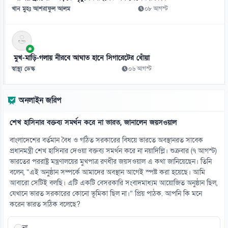
০৯ আগস্ট
খান মুহঃ আশরাফুল আলম
০৮ আগস্ট
১২
বাংলাদেশের ডিজিটাল অর্থনীতির সম্ভাবনায় বাধা দক্ষতার ঘাটতি
০৯ আগস্ট
মুখ-মাড়ি-গলায় নীরবে আঘাত হানে সিগারেটের ধোঁয়া
স্বাস্থ্য ডেস্ক
০৬ আগস্ট
১৩
ট্রাম্প-সমর্থিত প্রেসিডেন্টের প্রথম দিনেই কলম্বিয়ায় বোমা হামলা
অনলাইন জরিপ
০৯ আগস্ট
শেখ হাসিনার বক্তব্য সমর্থন করে না ভারত, জানালেন জয়সওয়াল
১৪
ঢাকায় এ সপ্তাহে প্রযুক্তির বাজারে স্মার্টফোনের দাম
বাংলাদেশের বর্তমান বৈধ ও গঠিত সরকারের বিষয়ে ভারতে অবস্থানরত সাবেক
০৯ আগস্ট
প্রধানমন্ত্রী শেখ হাসিনার দেওয়া বক্তব্য সমর্থন করে না নয়াদিল্লি। শুক্রবার (৭ আগস্ট)
ভারতের পররাষ্ট্র মন্ত্রণালয়ের মুখপাত্র রণধীর জয়সওয়াল এ কথা জানিয়েছেন। তিনি
বলেন, “এই অনুষ্ঠান সম্পর্কে আমাদের অবস্থান আগেই স্পষ্ট করা হয়েছে। আমি
১৫
আবারো সেটিই বলছি। এটি একটি বেসরকারি সংবাদমাধ্যম আয়োজিত অনুষ্ঠান ছিল,
তারার মৃত্যুর শুরু থেকে শেষ দেখলেন বিজ্ঞানীরা
যেখানে ভারত সরকারের কোনো ভূমিকা ছিল না।” প্রিয় পাঠক. আপনি কি মনে
০৯ আগস্ট
করেন ভারত সঠিক বলেছে?
না