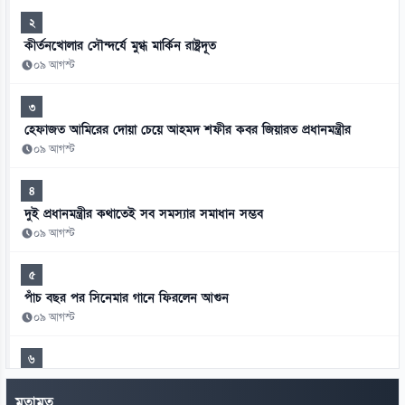
২
কীর্তনখোলার সৌন্দর্যে মুগ্ধ মার্কিন রাষ্ট্রদূত
০৯ আগস্ট
৩
হেফাজত আমিরের দোয়া চেয়ে আহমদ শফীর কবর জিয়ারত প্রধানমন্ত্রীর
০৯ আগস্ট
৪
দুই প্রধানমন্ত্রীর কথাতেই সব সমস্যার সমাধান সম্ভব
০৯ আগস্ট
৫
পাঁচ বছর পর সিনেমার গানে ফিরলেন আগুন
০৯ আগস্ট
৬
অভিনয় ছেড়ে ধর্মীয় জীবনে মনোযোগী হাসান মাসুদ
মতামত
০৯ আগস্ট