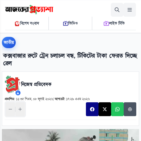
রোববার, ০৯ আগস্ট ২০২৬
বিশেষ সংবাদ
ভিডিও
লাইভ টিভি
০৪ ১৯ ১১ পি.এম.
THE DAILY AJKER PROTTASHA
জাতীয়
কক্সবাজার রুটে ট্রেন চলাচল বন্ধ, টিকিটের টাকা ফেরত দিচ্ছে
রেল
নিজেস্ব প্রতিবেদক
প্রকাশিত:
১১:৩৫ পিএম, ০৮ জুলাই ২০২৬
|
আপডেট:
১৭:২৯ এএম ২০২৬