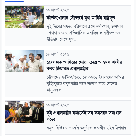
০৯ আগস্ট ২০২৬
কীর্তনখোলার সৌন্দর্যে মুগ্ধ মার্কিন রাষ্ট্রদূত
দুই দিনের সফরে বরিশালে এসে নদী-খাল, ভাসমান
পেয়ারা বাজার, ঐতিহাসিক মসজিদ ও নদীবন্দরের
ইতিহাস দেখে মুগ...
০৯ আগস্ট ২০২৬
হেফাজত আমিরের দোয়া চেয়ে আহমদ শফীর
কবর জিয়ারত প্রধানমন্ত্রীর
চট্টগ্রামের ফটিকছড়িতে হেফাজতে ইসলামের আমির
মুহিব্বুল্লাহ বাবুনগরীর সঙ্গে সাক্ষাৎ করে দেশের
মানুষের দ...
০৯ আগস্ট ২০২৬
দুই প্রধানমন্ত্রীর কথাতেই সব সমস্যার সমাধান
সম্ভব
যমুনা ফিউচার পার্কের অনুষ্ঠানে ভারতীয় হাইকমিশনার