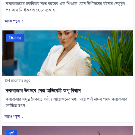
কক্সবাজারের চকরিয়ায় সাত বছরের এক শিশুকে যৌন নিপীড়নের ঘটনায় দেড়যুগ
পর আসামি ইকবাল হোসেনকে য...
আরও পড়ুন
বিনোদন
4 months ago
কক্সবাজার উৎসবে সেরা অভিনেত্রী অপু বিশ্বাস
কক্সবাজার সমুদ্র সৈকতে বর্ণাঢ্য আয়োজনের মধ্য দিয়ে পর্দা নামল প্রথম কক্সবাজার
চলচ্চিত্র উৎস...
আরও পড়ুন
ধর্ম