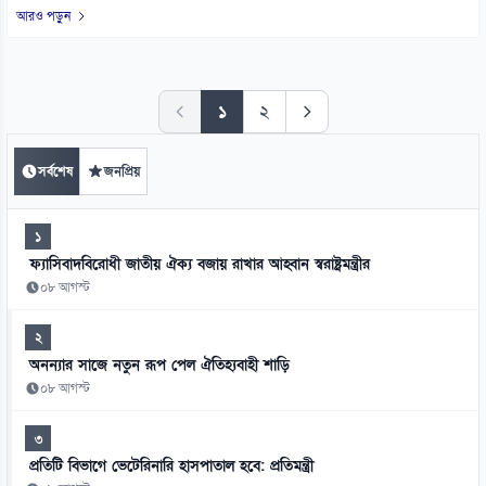
আরও পড়ুন
১
২
সর্বশেষ
জনপ্রিয়
১
ফ্যাসিবাদবিরোধী জাতীয় ঐক্য বজায় রাখার আহ্বান স্বরাষ্ট্রমন্ত্রীর
০৮ আগস্ট
২
অনন্যার সাজে নতুন রূপ পেল ঐতিহ্যবাহী শাড়ি
০৮ আগস্ট
৩
প্রতিটি বিভাগে ভেটেরিনারি হাসপাতাল হবে: প্রতিমন্ত্রী