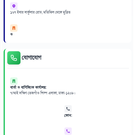
১৬৭ ইনার সার্কুলার রোড, মতিঝিল থেকে মুদ্রিত
ও
যোগাযোগ
বার্তা ও বাণিজ্যিক কার্যালয়:
৭/আই দক্ষিণ তেজগাঁও শিল্প এলাকা, ঢাকা-১২০৮।
ফোন: