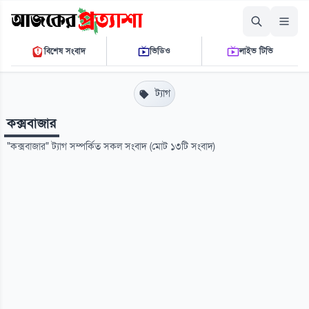
শনিবার, ০৮ আগস্ট ২০২৬
বিশেষ সংবাদ
ভিডিও
লাইভ টিভি
১২:৩১:১২ পি.এম.
THE DAILY AJKER PROTTASHA
ট্যাগ
কক্সবাজার
"কক্সবাজার" ট্যাগ সম্পর্কিত সকল সংবাদ (মোট ১৩টি সংবাদ)