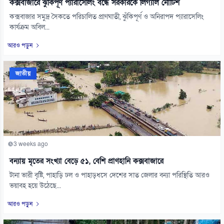
কক্সবাজারে ঝুঁকিপূর্ণ প্যারাসেলিং বন্ধে সরকারকে লিগ্যাল নোটিশ
কক্সবাজার সমুদ্র সৈকতে পরিচালিত প্রাণঘাতী, ঝুঁকিপূর্ণ ও অনিরাপদ প্যারাসেলিং
কার্যক্রম অবিল...
আরও পড়ুন
জাতীয়
3 weeks ago
বন্যায় মৃতের সংখ্যা বেড়ে ৫১, বেশি প্রাণহানি কক্সবাজারে
টানা ভারী বৃষ্টি, পাহাড়ি ঢল ও পাহাড়ধসে দেশের সাত জেলার বন্যা পরিস্থিতি আরও
ভয়াবহ হয়ে উঠেছে...
আরও পড়ুন