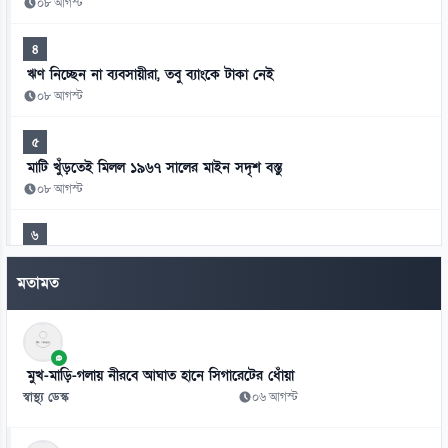
০৮ আগস্ট
৪
ঋণ নিচ্ছেন না ব্যবসায়ীরা, তবু ব্যাংকে টাকা নেই
০৮ আগস্ট
৫
মাটি খুঁড়তেই মিলল ১৯৬৭ সালের মাইন সদৃশ বস্তু
০৮ আগস্ট
৬
রাষ্ট্রীয় মর্যাদার মঞ্চে শৃঙ্খলা ও সংযমের অনিবার্য পাঠ
মতামত
০৮ আগস্ট
৭
সিএনজিচালিত অটোরিকশা ও রিকশা উপহার পেলেন ২ জুলাইযোদ্ধা
মুখ-মাড়ি-গলায় নীরবে আঘাত হানে সিগারেটের ধোঁয়া
০৮ আগস্ট
স্বাস্থ্য ডেস্ক
০৬ আগস্ট
৮
স্বাস্থ্য খাতে জিডিপির ৫ শতাংশ বরাদ্দের ঘোষণা স্থানীয় সরকারমন্ত্রীর