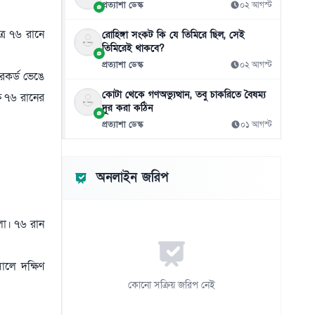
প্রত্যাশা ডেস্ক
০২ আগস্ট
সালমান খানকে প্রতারণার মামলায় আদালতে তলব
১১
০৬ আগস্ট
্র ৭৬ রানে
রোহিঙ্গা সংকট কি যে তিমিরে ছিল, সেই
তিমিরেই থাকবে?
মিরাজের সেঞ্চুরিতে প্রথম ইনিংসে টাইগারদের
১২
প্রত্যাশা ডেস্ক
০২ আগস্ট
সংগ্রহ ২৬৩ রান
েকর্ড ভেঙে
০৬ আগস্ট
কোটা থেকে গণঅভ্যুত্থান, তবু চাকরিতে বৈষম্য
ে ৭৬ রানের
দূর করা কঠিন
নতুন সিনেমার জন্য ১৬ কেজি ওজন কমিয়েছেন
১৩
প্রত্যাশা ডেস্ক
০১ আগস্ট
সালমান
০৬ আগস্ট
লিফটের মধ্যে সহকর্মীকে ধর্ষণ, দোষী সাহলেন
অনলাইন জরিপ
১৪
সাংবাদিক
০৬ আগস্ট
লো। ৭৬ রান
ঢাকার চারপাশের নদীদূষণ রোধে কর্মপরিকল্পনা
১৫
তৈরির নির্দেশ প্রধানমন্ত্রীর
লে দক্ষিণ
০৬ আগস্ট
কোনো সক্রিয় জরিপ নেই