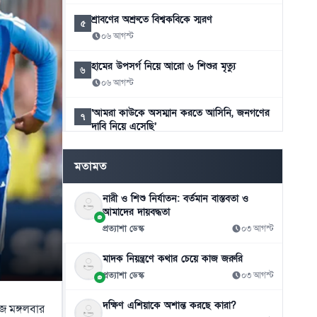
শ্রাবণের অশ্রুতে বিশ্বকবিকে স্মরণ
৫
০৬ আগস্ট
হামের উপসর্গ নিয়ে আরো ৬ শিশুর মৃত্যু
৬
০৬ আগস্ট
‘আমরা কাউকে অসম্মান করতে আসিনি, জনগণের
৭
দাবি নিয়ে এসেছি’
০৬ আগস্ট
মতামত
ভিসা নিয়ে সতর্ক করলো ভারতীয় হাইকমিশন
৮
০৬ আগস্ট
নারী ও শিশু নির্যাতন: বর্তমান বাস্তবতা ও
আমাদের দায়বদ্ধতা
মহেশখালী থেকে জাতীয় গ্রিডে সরবরাহ হচ্ছে ৮০০
৯
প্রত্যাশা ডেস্ক
০৩ আগস্ট
মিলিয়ন ঘনফুট গ্যাস
০৬ আগস্ট
মাদক নিয়ন্ত্রণে কথার চেয়ে কাজ জরুরি
প্রত্যাশা ডেস্ক
০৩ আগস্ট
রাষ্ট্রপতি নির্বাচনের তারিখ ঘোষণা
১০
০৬ আগস্ট
দক্ষিণ এশিয়াকে অশান্ত করছে কারা?
জে মঙ্গলবার