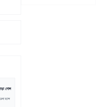
জোড়া গোল
চেনা ছন্দে