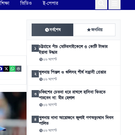
শিক্ষা
ভিডিও
ই-পেপার
সর্বশেষ
জনপ্রিয়
চট্টগ্রামে পাঁচ মোটরসাইকেলে ৩ কোটি টাকার
১
ইয়াবা উদ্ধার
০৬ আগস্ট
খুলনায় পিস্তল ও গুলিসহ শীর্ষ সন্ত্রাসী গ্রেপ্তার
২
০৬ আগস্ট
চব্বিশের চেতনা ধরে রাখলে হাসিনা ফিরতে
৩
পারবেন না: মীর হেলাল
০৬ আগস্ট
খুলনায় নানা আয়োজনে জুলাই গণঅভ্যুত্থান দিবস
৪
পালিত
০৬ আগস্ট