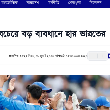
আন্তর্জাতিক
সারাদেশ
অর্থনীতি
খেলাধুলা
বিনোদন
সবচেয়ে বড় ব্যবধানে হার ভারতের
প্রকাশিত:
১২:২২ পিএম, ০৮ জুলাই ২০২৬
|
আপডেট:
০২:৩৬ এএম ২০২৬