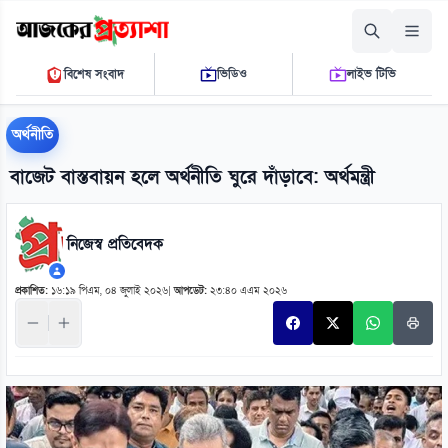
শুক্রবার, ০৭ আগস্ট ২০২৬
বিশেষ সংবাদ
ভিডিও
লাইভ টিভি
০৯ ২২ ২৭ এ.এম.
THE DAILY AJKER PROTTASHA
অর্থনীতি
বাজেট বাস্তবায়ন হলে অর্থনীতি ঘুরে দাঁড়াবে: অর্থমন্ত্রী
নিজেস্ব প্রতিবেদক
প্রকাশিত:
১৬:১৯ পিএম, ০৪ জুলাই ২০২৬
|
আপডেট:
২৩:৪০ এএম ২০২৬