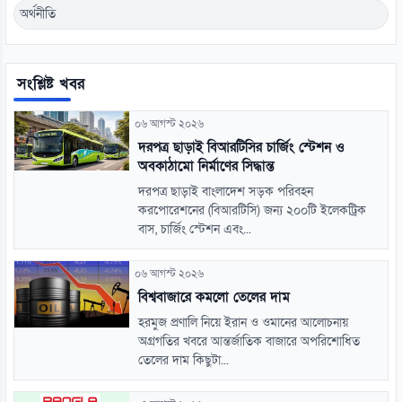
অর্থনীতি
সংশ্লিষ্ট খবর
০৬ আগস্ট ২০২৬
দরপত্র ছাড়াই বিআরটিসির চার্জিং স্টেশন ও
অবকাঠামো নির্মাণের সিদ্ধান্ত
দরপত্র ছাড়াই বাংলাদেশ সড়ক পরিবহন
করপোরেশনের (বিআরটিসি) জন্য ২০০টি ইলেকট্রিক
বাস, চার্জিং স্টেশন এবং...
০৬ আগস্ট ২০২৬
বিশ্ববাজারে কমলো তেলের দাম
হরমুজ প্রণালি নিয়ে ইরান ও ওমানের আলোচনায়
অগ্রগতির খবরে আন্তর্জাতিক বাজারে অপরিশোধিত
তেলের দাম কিছুটা...