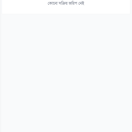
জামিনে থাকা তনু হত্যার আসামি হাফিজুরকে আত্মসমর্পণের নির্দেশ
কোনো সক্রিয় জরিপ নেই
০৬ আগস্ট
১৫
পাসওয়ার্ড নয় এখন ভরসা পাসকী, কীভাবে নিরাপত্তা দেবে?
০৬ আগস্ট