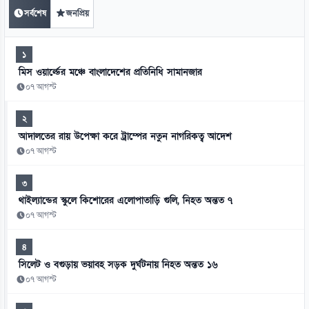
সর্বশেষ
জনপ্রিয়
১
মিস ওয়ার্ল্ডের মঞ্চে বাংলাদেশের প্রতিনিধি সামানজার
০৭ আগস্ট
২
আদালতের রায় উপেক্ষা করে ট্রাম্পের নতুন নাগরিকত্ব আদেশ
০৭ আগস্ট
৩
থাইল্যান্ডের স্কুলে কিশোরের এলোপাতাড়ি গুলি, নিহত অন্তত ৭
০৭ আগস্ট
৪
সিলেট ও বগুড়ায় ভয়াবহ সড়ক দুর্ঘটনায় নিহত অন্তত ১৬
০৭ আগস্ট