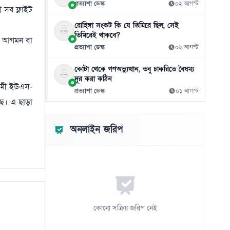
প্রত্যাশা ডেস্ক
০২ আগস্ট
সালমান খানকে প্রতারণার মামলায় আদালতে তলব
 সব ফ্লাইট
১১
০৬ আগস্ট
রোহিঙ্গা সংকট কি যে তিমিরে ছিল, সেই
তিমিরেই থাকবে?
নো আগমন বা
মিরাজের সেঞ্চুরিতে প্রথম ইনিংসে টাইগারদের
১২
প্রত্যাশা ডেস্ক
০২ আগস্ট
সংগ্রহ ২৬৩ রান
০৬ আগস্ট
কোটা থেকে গণঅভ্যুত্থান, তবু চাকরিতে বৈষম্য
দূর করা কঠিন
নতুন সিনেমার জন্য ১৬ কেজি ওজন কমিয়েছেন
গামী ইউএস-
১৩
প্রত্যাশা ডেস্ক
০১ আগস্ট
সালমান
ে। এ ছাড়া
০৬ আগস্ট
লিফটের মধ্যে সহকর্মীকে ধর্ষণ, দোষী সাহলেন
অনলাইন জরিপ
১৪
সাংবাদিক
০৬ আগস্ট
ঢাকার চারপাশের নদীদূষণ রোধে কর্মপরিকল্পনা
১৫
তৈরির নির্দেশ প্রধানমন্ত্রীর
০৬ আগস্ট
কোনো সক্রিয় জরিপ নেই