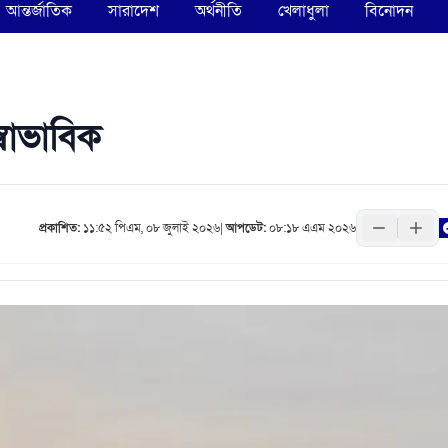
আন্তর্জাতিক
সারাদেশ
অর্থনীতি
খেলাধুলা
বিনোদন
বাভাবিক
প্রকাশিত:
১১:৫২ পিএম, ০৮ জুলাই ২০২৬
|
আপডেট:
০৮:১৮ এএম ২০২৬