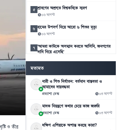
শ্রাবণের অশ্রুতে বিশ্বকবিকে স্মরণ
৫
০৬ আগস্ট
হামের উপসর্গ নিয়ে আরো ৬ শিশুর মৃত্যু
৬
০৬ আগস্ট
‘আমরা কাউকে অসম্মান করতে আসিনি, জনগণের
৭
দাবি নিয়ে এসেছি’
০৬ আগস্ট
মতামত
ভিসা নিয়ে সতর্ক করলো ভারতীয় হাইকমিশন
৮
০৬ আগস্ট
নারী ও শিশু নির্যাতন: বর্তমান বাস্তবতা ও
আমাদের দায়বদ্ধতা
মহেশখালী থেকে জাতীয় গ্রিডে সরবরাহ হচ্ছে ৮০০
৯
প্রত্যাশা ডেস্ক
০৩ আগস্ট
মিলিয়ন ঘনফুট গ্যাস
০৬ আগস্ট
মাদক নিয়ন্ত্রণে কথার চেয়ে কাজ জরুরি
প্রত্যাশা ডেস্ক
০৩ আগস্ট
রাষ্ট্রপতি নির্বাচনের তারিখ ঘোষণা
১০
০৬ আগস্ট
দক্ষিণ এশিয়াকে অশান্ত করছে কারা?
্টি ও তীব্র