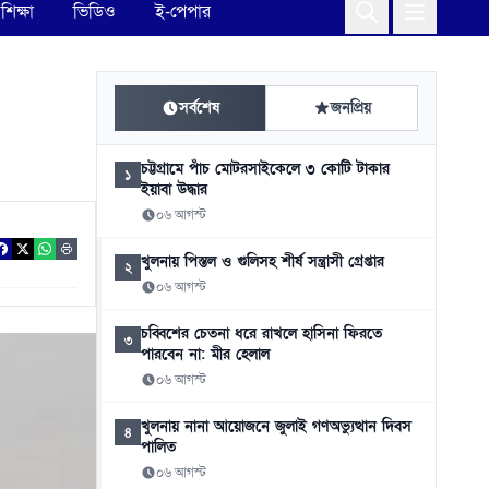
শিক্ষা
ভিডিও
ই-পেপার
সর্বশেষ
জনপ্রিয়
চট্টগ্রামে পাঁচ মোটরসাইকেলে ৩ কোটি টাকার
১
ইয়াবা উদ্ধার
০৬ আগস্ট
খুলনায় পিস্তল ও গুলিসহ শীর্ষ সন্ত্রাসী গ্রেপ্তার
২
০৬ আগস্ট
চব্বিশের চেতনা ধরে রাখলে হাসিনা ফিরতে
৩
পারবেন না: মীর হেলাল
০৬ আগস্ট
খুলনায় নানা আয়োজনে জুলাই গণঅভ্যুত্থান দিবস
৪
পালিত
০৬ আগস্ট