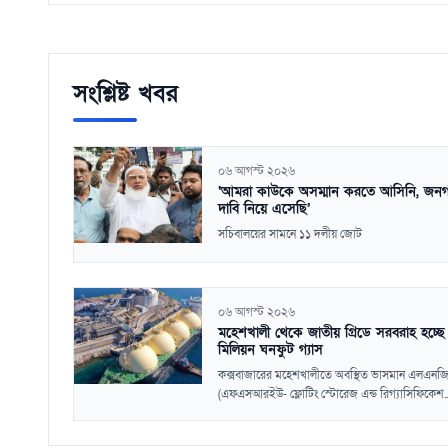
সংশ্লিষ্ট খবর
০৬ আগস্ট ২০২৬
‘আমরা কাউকে অসম্মান করতে আসিনি, জন
দাবি নিয়ে এসেছি’
সচিবালয়ের সামনে ১১ দলীয় জোট
০৬ আগস্ট ২০২৬
মহেশখালী থেকে জাতীয় গ্রিডে সরবরাহ হচ্ছ
মিলিয়ন ঘনফুট গ্যাস
কক্সবাজারের মহেশখালীতে অবস্থিত ভাসমান এলএনজি ট
(এফএসআরইউ- ফ্লোটিং স্টোরেজ এন্ড রিগ্যাসিফিকেশ..