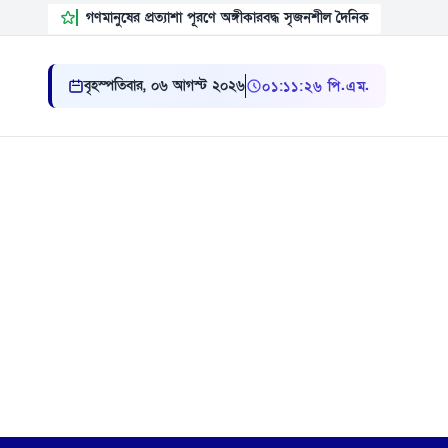
গণমানুষের প্রত্যাশা পূরণে অঙ্গীকারবদ্ধ সৃজনশীল দৈনিক
বৃহস্পতিবার, ০৬ আগস্ট ২০২৬
০১ ১১ ২৭ পি.এম.