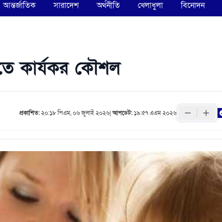
আন্তর্জাতিক
সারাদেশ
অর্থনীতি
খেলাধুলা
বিনোদন
খাতে কার্যকর কৌশল
প্রকাশিত:
২০:১৮ পিএম, ০৬ জুলাই ২০২৬
|
আপডেট:
১৯:৫৭ এএম ২০২৬