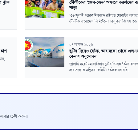
 ঝুঁকি
টেলিটকের ‘জেন-জেড’ অফারে তরুণদের ব্
সাড়া
‘৩৬ জুলাই’ স্মারক উপলক্ষে রাষ্ট্রায়ত্ত মোবাইল অপার
টেলিটক বাংলাদেশ লিমিটেডের চালু করা বিশেষ ‘৩৬ জ
০৭ আগস্ট ২০২৬
ে চাপ
ছুটির দিনেও বৈঠক, আরামকো থেকে এলএ
কেনার অনুমোদন
মাছ,
জ্বালানি সংকট মোকাবিলায় ছুটির দিনেও বৈঠক করে
ক্রয় সংক্রান্ত মন্ত্রিসভা কমিটি। বৈঠকে সরাসরি...
রে আবার চেষ্টা করুন।