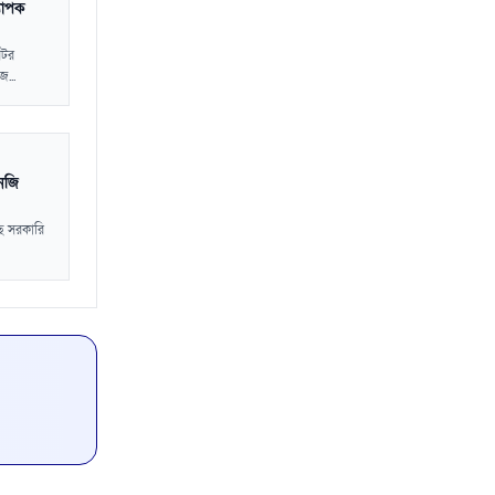
যাপক
েটর
...
নজি
ছে সরকারি