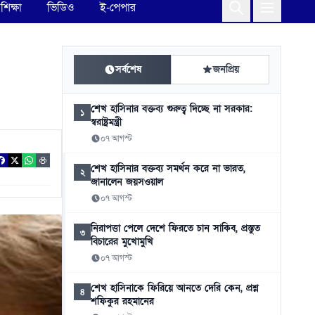
শিক্ষা
ভিডিও
ই-পেপার
সর্বশেষ
জনপ্রিয়
শেখ হাসিনার বক্তব্য গুরুত্ব দিচ্ছে না সরকার:
১
স্বরাষ্ট্রমন্ত্রী
০৭ আগস্ট
শেখ হাসিনার বক্তব্য সমর্থন করে না ভারত,
২
জানালেন জয়সওয়াল
০৭ আগস্ট
নিরাপত্তা পেলে দেশে ফিরতে চান সাকিব, প্রস্তুত
৩
বিচারের মুখোমুখি
০৭ আগস্ট
শেখ হাসিনাকে ফিরিয়ে আনতে দেরি কেন, প্রশ্ন
৪
শফিকুর রহমানের