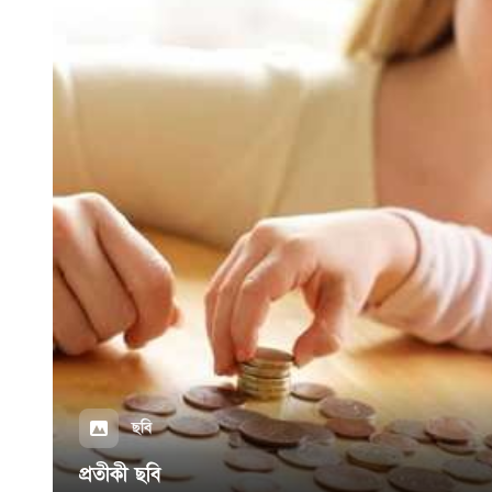
ছবি
প্রতীকী ছবি