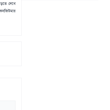
বাড়তে দেখে
 কনজিউমার