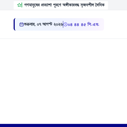
গণমানুষের প্রত্যাশা পূরণে অঙ্গীকারবদ্ধ সৃজনশীল দৈনিক
শুক্রবার, ০৭ আগস্ট ২০২৬
০৪:৪৪:৪৬ পি.এম.