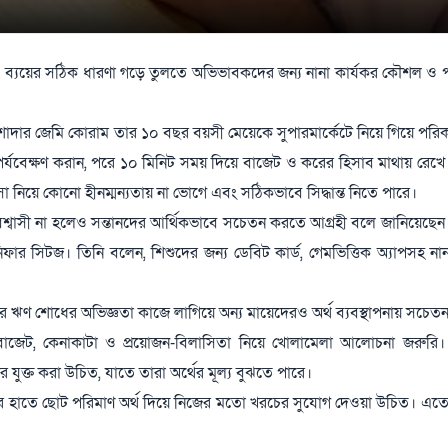
য় ও ব্যয়ের সঠিক ধারণা গড়ে তুলতে অভিভাবকদের জন্য নানা কার্যকর কৌশল ও প
ত্তা পেশাদার জেমি কোরাম তার ১০ বছর বয়সী মেয়েকে সুপারমার্কেটে নিয়ে গিয়ে পর
াশ পর্যবেক্ষণ করান, পরে ১০ মিনিট সময় দিয়ে বাজেট ও করের হিসাব মাথায় রেখে
সা নিয়ে কোনো হীনম্মন্যতায় না ভোগে এবং সঠিকভাবে সিদ্ধান্ত নিতে পারে।
িশ্বাসী না হলেও সন্তানদের আর্থিকভাবে সচেতন করতে আগ্রহী বলে জানিয়েছেন
েনিফার সিটজ। তিনি বলেন, শিশুদের জন্য ডেবিট কার্ড, গেমভিত্তিক অ্যাপসহ না
িজের ঋণ শোধের অভিজ্ঞতা কাজে লাগিয়ে অন্য মায়েদেরও অর্থ ব্যবস্থাপনায় সচে
 বাজেট, কেনাকাটা ও প্রয়োজন-বিলাসিতা নিয়ে খোলামেলা আলোচনা জরুরি। 
ুদের যুক্ত করা উচিত, যাতে তারা অর্থের মূল্য বুঝতে পারে।
ুদের হাতে ছোট পরিমাণ অর্থ দিয়ে নিজের মতো খরচের সুযোগ দেওয়া উচিত। এতে