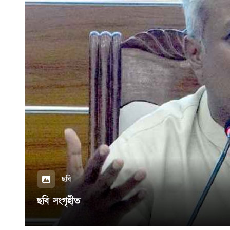
ছবি
ছবি সংগৃহীত