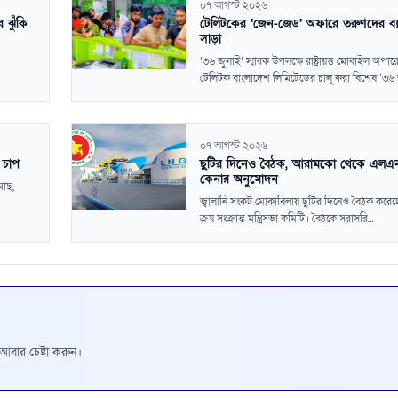
০৭ আগস্ট ২০২৬
 ঝুঁকি
টেলিটকের ‘জেন-জেড’ অফারে তরুণদের ব্
সাড়া
‘৩৬ জুলাই’ স্মারক উপলক্ষে রাষ্ট্রায়ত্ত মোবাইল অপার
টেলিটক বাংলাদেশ লিমিটেডের চালু করা বিশেষ ‘৩৬ জ
০৭ আগস্ট ২০২৬
ে চাপ
ছুটির দিনেও বৈঠক, আরামকো থেকে এলএ
কেনার অনুমোদন
মাছ,
জ্বালানি সংকট মোকাবিলায় ছুটির দিনেও বৈঠক করে
ক্রয় সংক্রান্ত মন্ত্রিসভা কমিটি। বৈঠকে সরাসরি...
রে আবার চেষ্টা করুন।