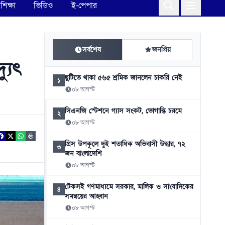
শিক্ষা
ভিডিও
ই-পেপার
সর্বশেষ
জনপ্রিয়
্যুৎ
ছুটিতে থাকা ৫৬৫ শ্রমিক জানলেন চাকরি নেই
১
০৮ আগস্ট
সিএনজি স্টেশনে গ্যাস সংকট, ভোগান্তি চরমে
২
০৮ আগস্ট
গ্রিস উপকূলে দুই শতাধিক অভিবাসী উদ্ধার, ৭২
৩
জন বাংলাদেশি
০৮ আগস্ট
টেকসই গণমাধ্যমে সরকার, মালিক ও সাংবাদিকের
৪
সমন্বয়ের আহ্বান
০৮ আগস্ট