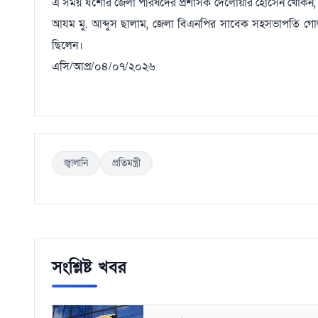
এ সময় যশোর জেলা পরিষদের প্রশাসক দেলোয়ার হোসেন খোকন, জেল
আযম মু. আব্দুস ছালাম, জেলা বিএনপির সাবেক সহসভাপতি গোলাম 
ছিলেন।
এসি/আপ্র/০৪/০৭/২০২৬
জ্বালানি
প্রতিমন্ত্রী
সংশ্লিষ্ট খবর