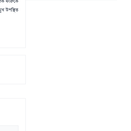
াপক ফারুকে
ুখ উপস্থিত