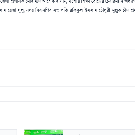
া প্রশাসক মোহাম্মদ আশেক হাসান, যশোর শিক্ষা বোর্ডের চেয়ারম্যান অধ্য
রেজা দুলু, নগর বিএনপির সভাপতি রফিকুল ইসলাম চৌধুরী মুল্লুক চাঁদ প্রম