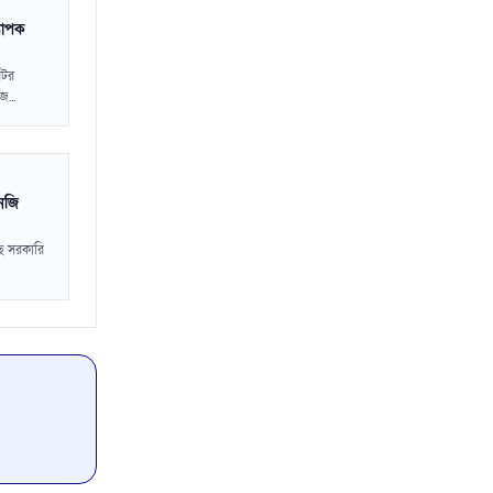
যাপক
েটর
...
নজি
ছে সরকারি