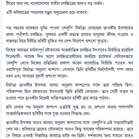
টিমের জন্য নয়, বাংলাদেশের স্বাধীন চলচ্চিত্রের জন্যও বড় অর্জন।
এটি ভবিষ্যতের পথচলায় নতুন অনুপ্রেরণা হয়ে থাকবে।
গত বছরের নভেম্বরে মুক্তি পাওয়া ‘দেলুপি’ নির্মাতা মোহাম্মদ তাওকীর ইসলামের
প্রথম পূর্ণদৈর্ঘ্য চলচ্চিত্র। খুলনার একটি প্রত্যন্ত গ্রামের মানুষের জীবন, সংগ্রাম ও
বাস্তবতা নিয়ে নির্মিত ছবিটি মুক্তির পর দেশ-বিদেশে প্রশংসা কুড়ায়।
বিশ্বের অন্যতম মর্যাদাপূর্ণ রটারড্যাম আন্তর্জাতিক চলচ্চিত্র উৎসবেও নির্বাচিত হয়েছিল
সিনেমাটি। কয়েক দিন আগে চলচ্চিত্রপ্রেমীদের জনপ্রিয় প্ল্যাটফর্ম লেটারবক্সডে
‘দেলুপি’ দেখে নিজের প্রতিক্রিয়া প্রকাশ করেন আলোচিত সিরিজি ‘গ্যাঙস অব
ওয়াশিপুর’ নির্মাতা অনুরাগ কাশ্যপ। সেখানে তিনি ছবিটির নির্মাণশৈলী, গল্প বলার
ধরন এবং আবহের ভূয়সী প্রশংসা করেন।
নির্মাতা তাওকীর ইসলাম বলেন, অনুরাগ কাশ্যপের সঙ্গে তার পরিচয় ছিল।
পরিকল্পনা ছিল রটারড্যাম উৎসবেই তিনি ছবিটি দেখবেন। তবে সেটি সম্ভব না
হওয়ায় পরে তাওকীর নিজেই ব্যক্তিগতভাবে ছবিটি তার কাছে পাঠান।
ছবি দেখার পর অনুরাগ কাশ্যপ এতটাই মুগ্ধ হন যে, প্রশংসা করার পাশাপাশি
আন্তর্জাতিকভাবে ছবিটির সঙ্গে যুক্ত হওয়ার সিদ্ধান্ত নেন।
তাওকীর ইসলাম আরও জানান, অনুরাগ কাশ্যপের সঙ্গে ‘দেলুপি’র এই সহযোগিতাই
শেষ নয়। ভবিষ্যতে তাদের যৌথভাবে আরও কিছু কাজের পরিকল্পনা রয়েছে। তবে
সে বিষয়ে এখনই বিস্তারিত জানাতে রাজি নন তিনি। দর্শকদের জন্য সামনে আরও