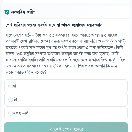
গ্রিসের উপকূলে ২০২ অভিবাসনপ্রত্যাশী উদ্ধার
অনলাইন জরিপ
০৮ আগস্ট
শেখ হাসিনার বক্তব্য সমর্থন করে না ভারত, জানালেন জয়সওয়াল
১৪
নারীর পেট থেকে ৪ কেজি ৮০০ গ্রামের টিউমার অপসারণ
বাংলাদেশের বর্তমান বৈধ ও গঠিত সরকারের বিষয়ে ভারতে অবস্থানরত সাবেক
০৮ আগস্ট
প্রধানমন্ত্রী শেখ হাসিনার দেওয়া বক্তব্য সমর্থন করে না নয়াদিল্লি। শুক্রবার (৭ আগস্ট)
ভারতের পররাষ্ট্র মন্ত্রণালয়ের মুখপাত্র রণধীর জয়সওয়াল এ কথা জানিয়েছেন। তিনি
বলেন, “এই অনুষ্ঠান সম্পর্কে আমাদের অবস্থান আগেই স্পষ্ট করা হয়েছে। আমি
১৫
আবারো সেটিই বলছি। এটি একটি বেসরকারি সংবাদমাধ্যম আয়োজিত অনুষ্ঠান ছিল,
আজই কি বিয়ে করছেন রোনালদো-জর্জিনা, জল্পনা তুঙ্গে
যেখানে ভারত সরকারের কোনো ভূমিকা ছিল না।” প্রিয় পাঠক. আপনি কি মনে
০৮ আগস্ট
করেন ভারত সঠিক বলেছে?
না
হ্যাঁ
মন্তব্য নেই
✓ ভোট দেওয়া হয়েছে