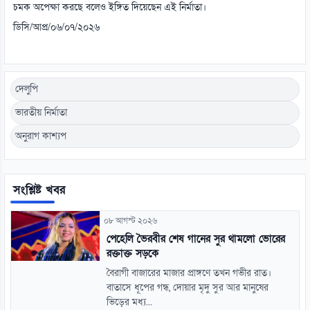
চমক অপেক্ষা করছে বলেও ইঙ্গিত দিয়েছেন এই নির্মাতা।
ডিসি/আপ্র/০৬/০৭/২০২৬
দেলুপি
ভারতীয় নির্মাতা
অনুরাগ কাশ্যপ
সংশ্লিষ্ট খবর
০৮ আগস্ট ২০২৬
পেহেলি ভৈরবীর শেষ গানের সুর থামলো ভোরের
রক্তাক্ত সড়কে
বৈরাগী বাজারের মাজার প্রাঙ্গণে তখন গভীর রাত।
বাতাসে ধূপের গন্ধ, দোয়ার মৃদু সুর আর মানুষের
ভিড়ের মধ্য...