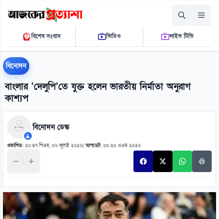
শনিবার, ০৮ আগস্ট ২০২৬
বিশেষ সংবাদ
ভিডিও
লাইভ টিভি
০৮:১৪:৩৪ এ.এম.
THE DAILY AJKER PROTTASHA
বিনোদন
বাংলার ‘দেলুপি’তে যুক্ত হলেন ভারতীয় নির্মাতা অনুরাগ
কাশ্যপ
বিনোদন ডেস্ক
প্রকাশিত:
২০:৪৭ পিএম, ০৬ জুলাই ২০২৬
|
আপডেট:
০০:২০ এএম ২০২৬