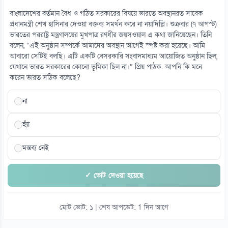
যুক্তরাষ্ট্রের ভিসা নিয়ে এবার বড় দুঃসংবাদ!
বাংলাদেশের বর্তমান বৈধ ও গঠিত সরকারের বিষয়ে ভারতে অবস্থানরত সাবেক
০৯ আগস্ট
প্রধানমন্ত্রী শেখ হাসিনার দেওয়া বক্তব্য সমর্থন করে না নয়াদিল্লি। শুক্রবার (৭ আগস্ট)
ভারতের পররাষ্ট্র মন্ত্রণালয়ের মুখপাত্র রণধীর জয়সওয়াল এ কথা জানিয়েছেন। তিনি
বলেন, “এই অনুষ্ঠান সম্পর্কে আমাদের অবস্থান আগেই স্পষ্ট করা হয়েছে। আমি
১৫
আবারো সেটিই বলছি। এটি একটি বেসরকারি সংবাদমাধ্যম আয়োজিত অনুষ্ঠান ছিল,
ঋণ কমলেও কেন টাকার সংকটে ব্যাংক
যেখানে ভারত সরকারের কোনো ভূমিকা ছিল না।” প্রিয় পাঠক. আপনি কি মনে
০৯ আগস্ট
করেন ভারত সঠিক বলেছে?
না
হ্যাঁ
মন্তব্য নেই
✓ ভোট দেওয়া হয়েছে
মোট ভোট: ১ | শেষ আপডেট: 1 দিন আগে