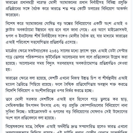
ভারতের প্রধানমন্ত্রী নরেন্দ্র মোদী অ্যামাজনের প্রধান নির্বাহীসহ বিভিন্ন প্রযুক্তি
প্রতিষ্ঠানের সঙ্গে বৈঠক করে ভারতে শত শত কোটি ডলারের বিনিয়োগ আকর্ষণ
করেছেন।
বিশেষ করে অ্যামাজনের ঘোষিত বড় অঙ্কের বিনিয়োগের একটি অংশ এআই ও
ক্লাউড অবকাঠামো উন্নয়নে ব্যয় হবে বলে জানা গেছে। এর আগে মাইক্রোসফট,
গুগল ও ইনটেলের শীর্ষ নির্বাহীদের সঙ্গেও মোদীর বৈঠক হয়, যার মাধ্যমে ভারতের
এআই পরিবেশে সহযোগিতার প্রতিশ্রুতি এসেছে।
মাক্রোঁর ক্ষেত্রে সফটব্যাংকের ২০৩১ সালের মধ্যে ফ্রান্সে বৃহৎ এআই ডেটা সেন্টার
গড়ে তোলার পরিকল্পনাও কূটনৈতিক আলোচনার ফল বলে প্রতিবেদনে উল্লেখ করা
হয়েছে। আলোচনার সময় বিদ্যুৎ সরবরাহসহ অবকাঠামোগত প্রতিশ্রুতিও দেওয়া
হয়।
ভারতের ক্ষেত্রে বলা হয়েছে, দেশটি এখনো নিজস্ব উন্নত চিপ বা শীর্ষস্থানীয় এআই
মডেল তৈরিতে পিছিয়ে রয়েছে। ফলে বৈশ্বিক প্রতিযোগিতায় অবস্থান শক্ত করতে
বিদেশি বিনিয়োগ ও অংশীদারিত্বের ওপর নির্ভর করতে হচ্ছে।
তবে মোদী সরকার দেশটিকে এআই হাব হিসেবে গড়ে তুলতে কর ছাড়,
সেমিকন্ডাক্টর উৎপাদন উৎসাহ এবং বড় প্রযুক্তি কোম্পানিগুলোর বিনিয়োগে নানা
সুবিধা দিচ্ছে। মাইক্রোসফট ও গুগলের বড় বিনিয়োগের ঘোষণাও সেই উদ্যোগের
অংশ বলে প্রতিবেদনে বলা হয়েছে।
বিশ্লেষকদের মতে, বৈশ্বিক এআই অর্থনীতি দ্রুত সম্প্রসারিত হলেও ভারত এখনো
তুলনামূলকভাবে পিছিয়ে রয়েছে। এই ঘাটতি পূরণে মোদীর নেতৃত্বে আন্তর্জাতিক