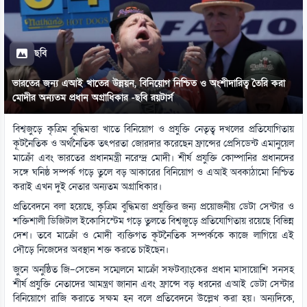
ছবি
ভারতের জন্য এআই খাতের উন্নয়ন, বিনিয়োগ নিশ্চিত ও অংশীদারিত্ব তৈরি করা
মোদীর অন্যতম প্রধান অগ্রাধিকার -ছবি রয়টার্স
বিশ্বজুড়ে কৃত্রিম বুদ্ধিমত্তা খাতে বিনিয়োগ ও প্রযুক্তি নেতৃত্ব দখলের প্রতিযোগিতায়
কূটনৈতিক ও অর্থনৈতিক তৎপরতা জোরদার করেছেন ফ্রান্সের প্রেসিডেন্ট এমানুয়েল
মাক্রোঁ এবং ভারতের প্রধানমন্ত্রী নরেন্দ্র মোদী। শীর্ষ প্রযুক্তি কোম্পানির প্রধানদের
সঙ্গে ঘনিষ্ঠ সম্পর্ক গড়ে তুলে বড় আকারের বিনিয়োগ ও এআই অবকাঠামো নিশ্চিত
করাই এখন দুই নেতার অন্যতম অগ্রাধিকার।
প্রতিবেদনে বলা হয়েছে, কৃত্রিম বুদ্ধিমত্তা প্রযুক্তির জন্য প্রয়োজনীয় ডেটা সেন্টার ও
শক্তিশালী ডিজিটাল ইকোসিস্টেম গড়ে তুলতে বিশ্বজুড়ে প্রতিযোগিতায় রয়েছে বিভিন্ন
দেশ। তবে মাক্রোঁ ও মোদী ব্যক্তিগত কূটনৈতিক সম্পর্ককে কাজে লাগিয়ে এই
দৌড়ে নিজেদের অবস্থান শক্ত করতে চাইছেন।
জুনে অনুষ্ঠিত জি–সেভেন সম্মেলনে মাক্রোঁ সফটব্যাংকের প্রধান মাসায়োশি সনসহ
শীর্ষ প্রযুক্তি নেতাদের আমন্ত্রণ জানান এবং ফ্রান্সে বড় ধরনের এআই ডেটা সেন্টার
বিনিয়োগে রাজি করাতে সক্ষম হন বলে প্রতিবেদনে উল্লেখ করা হয়। অন্যদিকে,