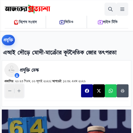
রোববার, ০৯ আগস্ট ২০২৬
বিশেষ সংবাদ
ভিডিও
লাইভ টিভি
১০ ৩৩ ৩৩ এ.এম.
THE DAILY AJKER PROTTASHA
প্রযুক্তি
এআই দৌড়ে মোদী-মাক্রোঁর কূটনৈতিক জোর তৎপরতা
প্রযুক্তি ডেস্ক
প্রকাশিত:
২০:২৩ পিএম, ০৬ জুলাই ২০২৬
|
আপডেট:
১৬:৩২ এএম ২০২৬