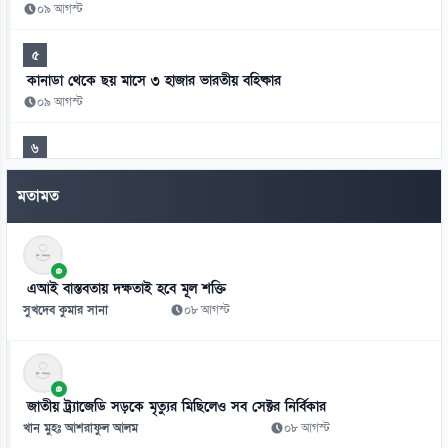
০৯ আগস্ট
৫
কানাডা থেকে ছয় মাসে ৩ হাজার ভারতীয় বহিষ্কার
০৯ আগস্ট
৬
১০ বছরের জ্বালানি পরিকল্পনা সংসদে তুলে ধরবে সরকার: প্রধানমন্ত্রী
মতামত
০৯ আগস্ট
৭
সালমান শাহ হত্যা মামলায় ডন আটক
এআই বাস্তবতায় দক্ষতাই হবে মূল শক্তি
০৯ আগস্ট
সুখদেব কুমার সানা
০৮ আগস্ট
৮
এনটিআরসিএ নয়, ম্যানেজিং কমিটির হাতে যাচ্ছে শিক্ষক নিয়োগ!
০৯ আগস্ট
জাতীয় ট্র্যাজেডি সড়কে মৃত্যুর মিছিলেও সব সেক্টর নির্বিকার
৯
খান মুহঃ আশরাফুল আলম
০৮ আগস্ট