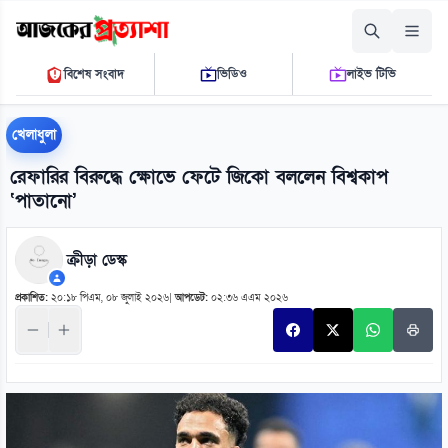
শুক্রবার, ০৭ আগস্ট ২০২৬
বিশেষ সংবাদ
ভিডিও
লাইভ টিভি
০৭:৪০:১২ এ.এম.
THE DAILY AJKER PROTTASHA
খেলাধুলা
রেফারির বিরুদ্ধে ক্ষোভে ফেটে জিকো বললেন বিশ্বকাপ
‘পাতানো’
ক্রীড়া ডেস্ক
প্রকাশিত:
২০:১৮ পিএম, ০৮ জুলাই ২০২৬
|
আপডেট:
০২:৩৬ এএম ২০২৬