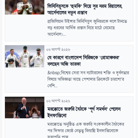
ভিনিসিয়ুসকে ‘হুমকি’ দিয়ে সুর নরম রিয়ালের,
আর্সেনালের নতুন প্রস্তাব
ব্রাজিলিয়ান উইঙ্গার ভিনিসিয়ুস জুনিয়রকে দলে টানতে
বড় ধরনের আর্থিক প্রস্তাব নিয়ে মাঠে নেমেছে
আর্সেনাল।...
০৬ আগস্ট ২০২৬
যে কারণে বাংলাদেশ সিরিজকে ‘রোমাঞ্চকর’
বলছেন অজি তারকা
&nbsp;বিশ্বের সেরা সব ব্যাটারদের শক্তি ও দুর্বলতার
বিষয়ে অভিজ্ঞতা আছে পেশাদার ক্রিকেটে চারশো’র
বেশি...
০৬ আগস্ট ২০২৬
মরক্কোতে জরুরি বৈঠকে ‘পূর্ণ সমর্থন’ পেলেন
ইনফান্তিনো
মরক্কোতে অনুষ্ঠিত এক জরুরি সংককালীন বৈঠকের
পর ফিফার জ্যেষ্ঠ নেতৃত্ব জিয়ান্নি ইনফান্তিনোকে
সভাপতি পদে...