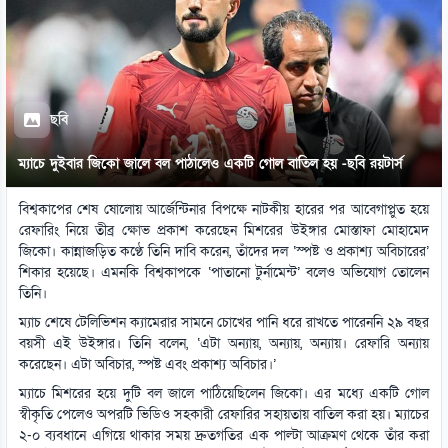
ছবি
ম্যাচে দুইবার জিকো জালে বল পাঠালেও একটি গোল বাতিল হয় -ছবি রয়টার্স
বিশ্বকাপের শেষ ষোলোয় আর্জেন্টিনার বিপক্ষে নাটকীয় হারের পর আবেগাপ্লুত হয়ে
রেফারিং নিয়ে তীব্র ক্ষোভ প্রকাশ করেছেন মিশরের উইঙ্গার মোস্তাফা মোহামেদ
জিকো। কান্নাজড়িত কণ্ঠে তিনি দাবি করেন, তাঁদের দল ‘স্পষ্ট ও প্রকাশ্য অবিচারের’
শিকার হয়েছে। এমনকি বিশ্বকাপকে ‘পাতানো টুর্নামেন্ট’ বলেও অভিযোগ তোলেন
তিনি।
ম্যাচ শেষে টেলিভিশন ক্যামেরার সামনে চোখের পানি ধরে রাখতে পারেননি ২৯ বছর
বয়সী এই উইঙ্গার। তিনি বলেন, ‘এটা অন্যায়, অন্যায়, অন্যায়। রেফারি অন্যায়
করেছেন। এটা অবিচার, স্পষ্ট এবং প্রকাশ্য অবিচার।’
ম্যাচে মিশরের হয়ে দুটি বল জালে পাঠিয়েছিলেন জিকো। এর মধ্যে একটি গোল
স্বীকৃতি পেলেও অপরটি ভিডিও সহকারী রেফারির সহায়তায় বাতিল করা হয়। ম্যাচের
২-০ ব্যবধানে এগিয়ে থাকার সময় দ্রুতগতির এক পাল্টা আক্রমণ থেকে তাঁর করা