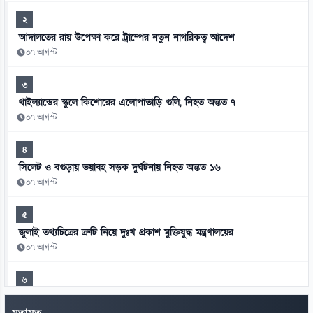
২
আদালতের রায় উপেক্ষা করে ট্রাম্পের নতুন নাগরিকত্ব আদেশ
০৭ আগস্ট
৩
থাইল্যান্ডের স্কুলে কিশোরের এলোপাতাড়ি গুলি, নিহত অন্তত ৭
০৭ আগস্ট
৪
সিলেট ও বগুড়ায় ভয়াবহ সড়ক দুর্ঘটনায় নিহত অন্তত ১৬
০৭ আগস্ট
৫
জুলাই তথ্যচিত্রের ত্রুটি নিয়ে দুঃখ প্রকাশ মুক্তিযুদ্ধ মন্ত্রণালয়ের
০৭ আগস্ট
৬
হাসিনাকে এই সুযোগ ভারত কেন দিল—স্বরাষ্ট্রমন্ত্রীর প্রশ্ন
মতামত
০৭ আগস্ট