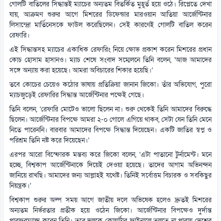
গোলটি বাতিলের সিদ্ধান্তই ম্যাচের অন্যতম বিতর্কিত মুহূর্ত হয়ে ওঠে। রিপ্লেতে দেখা
যায়, আক্রমণ শুরুর আগে মিশরের ডিফেন্ডার মারওয়ান আতিয়া আর্জেন্টিনার
লিসান্দ্রো মার্তিনেসকে ফাউল করেছিলেন। সেই কারণেই গোলটি বাতিল করেন
রেফারি।
এই সিদ্ধান্তসহ ম্যাচের একাধিক রেফারিং নিয়ে ক্ষোভ প্রকাশ করেন মিশরের প্রধান
কোচ হোসাম হাসানও। ম্যাচ শেষে সংবাদ সম্মেলনে তিনি বলেন, ‘আজ আমাদের
সঙ্গে অন্যায় করা হয়েছে। আমরা অবিচারের শিকার হয়েছি।’
তবে কোচের চেয়েও কঠোর ভাষায় প্রতিক্রিয়া জানান জিকো। তাঁর অভিযোগ, পুরো
ম্যাচজুড়েই রেফারির সিদ্ধান্ত আর্জেন্টিনার পক্ষেই গেছে।
তিনি বলেন, ‘রেফারি মোটেও ভালো ছিলেন না। শুরু থেকেই তিনি আমাদের বিরুদ্ধে
ছিলেন। আর্জেন্টিনার বিপক্ষে আমরা ২-০ গোলে এগিয়ে থাকব, সেটা যেন তিনি মেনে
নিতে পারেননি। বারবার আমাদের বিপক্ষে সিদ্ধান্ত দিয়েছেন। একটি জাতির স্বপ্ন ও
পরিশ্রম তিনি নষ্ট করে দিয়েছেন।’
এরপর আরো বিস্ফোরক মন্তব্য করে জিকো বলেন, ‘এটা পাতানো টুর্নামেন্ট। মনে
হচ্ছে, বিশ্বকাপ আর্জেন্টিনাকে দিয়েই দেওয়া হয়েছে। তাদের আগাম অভিনন্দন
জানিয়ে রাখছি। আমাদের জন্য আল্লাহই যথেষ্ট। তিনিই সর্বোত্তম বিচারক ও সবকিছুর
নিয়ন্ত্রক।’
বিশ্বকাপ শুরুর অল্প সময় আগে জাতীয় দলে অভিষেক হলেও দ্রুতই মিশরের
অন্যতম নির্ভরতার প্রতীক হয়ে ওঠেন জিকো। আর্জেন্টিনার বিপক্ষেও দুর্দান্ত
পারফরম্যান্স করেন তিনি। তবে দলকে কোয়ার্টার ফাইনালে তুলতে না পারায় দেশের