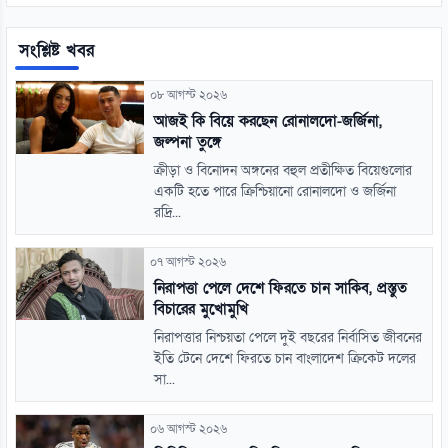
সংশ্লিষ্ট খবর
০৮ আগস্ট ২০২৬
আজই কি বিয়ে করছেন রোনালদো-জর্জিনা,
জল্পনা তুঙ্গে
ক্রীড়া ও বিনোদন অঙ্গনের বহুল প্রতীক্ষিত বিয়েগুলোর
একটি হতে পারে ক্রিশ্চিয়ানো রোনালদো ও জর্জিনা
রদ্রি...
০৭ আগস্ট ২০২৬
নিরাপত্তা পেলে দেশে ফিরতে চান সাকিব, প্রস্তুত
বিচারের মুখোমুখি
নিরাপত্তার নিশ্চয়তা পেলে দুই বছরের নির্বাসিত জীবনের
ইতি টেনে দেশে ফিরতে চান বাংলাদেশ ক্রিকেট দলের
সা...
০৬ আগস্ট ২০২৬