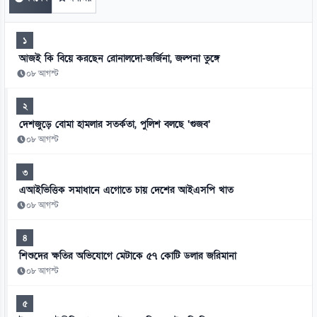
১
আজই কি বিয়ে করছেন রোনালদো-জর্জিনা, জল্পনা তুঙ্গে
০৮ আগস্ট
২
দেশজুড়ে বোমা হামলার সতর্কতা, পুলিশ বলছে ‘গুজব’
০৮ আগস্ট
৩
এআইভিত্তিক সমাধানে এগোতে চায় দেশের আইএসপি খাত
০৮ আগস্ট
৪
শিশুদের ক্ষতির অভিযোগে মেটাকে ৫৭ কোটি ডলার জরিমানা
০৮ আগস্ট
৫