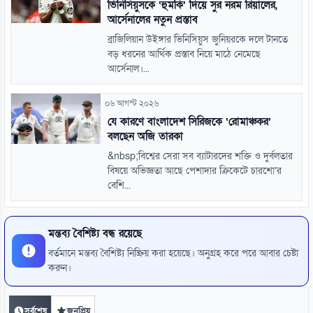
ভিনিসিয়ুসকে ‘হুমকি’ দিয়ে সুর নরম রিয়ালের,
আর্সেনালের নতুন প্রস্তাব
ব্রাজিলিয়ান উইঙ্গার ভিনিসিয়ুস জুনিয়রকে দলে টানতে
বড় ধরনের আর্থিক প্রস্তাব নিয়ে মাঠে নেমেছে
আর্সেনাল।...
০৬ আগস্ট ২০২৬
যে কারণে বাংলাদেশ সিরিজকে ‘রোমাঞ্চকর’
বলছেন অজি তারকা
&nbsp;বিশ্বের সেরা সব ব্যাটারদের শক্তি ও দুর্বলতার
বিষয়ে অভিজ্ঞতা আছে পেশাদার ক্রিকেটে চারশো’র
বেশি...
মন্তব্য বৈশিষ্ট্য বন্ধ রয়েছে
বর্তমানে মন্তব্য বৈশিষ্ট্য নিষ্ক্রিয় করা হয়েছে। অনুগ্রহ করে পরে আবার চেষ্টা
করুন।
সর্বশেষ
জনপ্রিয়