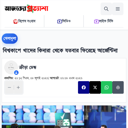
শনিবার, ০৮ আগস্ট ২০২৬
বিশেষ সংবাদ
ভিডিও
লাইভ টিভি
০৫:০১:৫৪ এ.এম.
THE DAILY AJKER PROTTASHA
খেলাধুলা
বিশ্বকাপে খাদের কিনারা থেকে যতবার ফিরেছে আর্জেন্টিনা
ক্রীড়া ডেস্ক
প্রকাশিত:
২০:১২ পিএম, ০৮ জুলাই ২০২৬
|
আপডেট:
০৬:০৮ এএম ২০২৬