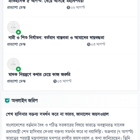
ঐতিহাসিক ৫ আগস্ট: ধেয়ে আসছে মহাবিপর্যয়!
ছুটিতে থাকা ৫৬৫ শ্রমিক জানলেন চাকরি নেই
প্রত্যাশা ডেস্ক
০৬ আগস্ট
০৮ আগস্ট
১১
সিএনজি স্টেশনে গ্যাস সংকট, ভোগান্তি চরমে
নারী ও শিশু নির্যাতন: বর্তমান বাস্তবতা ও আমাদের দায়বদ্ধতা
০৮ আগস্ট
প্রত্যাশা ডেস্ক
০৩ আগস্ট
১২
গ্রিস উপকূলে দুই শতাধিক অভিবাসী উদ্ধার, ৭২ জন বাংলাদেশি
০৮ আগস্ট
মাদক নিয়ন্ত্রণে কথার চেয়ে কাজ জরুরি
প্রত্যাশা ডেস্ক
০৩ আগস্ট
১৩
টেকসই গণমাধ্যমে সরকার, মালিক ও সাংবাদিকের সমন্বয়ের আহ্বান
অনলাইন জরিপ
০৮ আগস্ট
শেখ হাসিনার বক্তব্য সমর্থন করে না ভারত, জানালেন জয়সওয়াল
১৪
দিল্লিতে হাসিনার বক্তব্যে ক্ষুব্ধ জামায়াত, ভারতের সমালোচনা
বাংলাদেশের বর্তমান বৈধ ও গঠিত সরকারের বিষয়ে ভারতে অবস্থানরত সাবেক
০৮ আগস্ট
প্রধানমন্ত্রী শেখ হাসিনার দেওয়া বক্তব্য সমর্থন করে না নয়াদিল্লি। শুক্রবার (৭ আগস্ট)
ভারতের পররাষ্ট্র মন্ত্রণালয়ের মুখপাত্র রণধীর জয়সওয়াল এ কথা জানিয়েছেন। তিনি