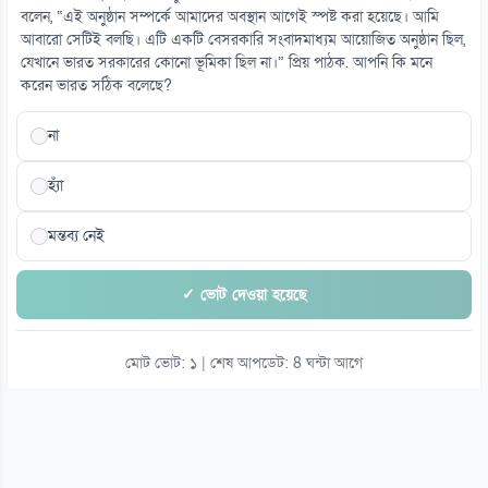
বলেন, “এই অনুষ্ঠান সম্পর্কে আমাদের অবস্থান আগেই স্পষ্ট করা হয়েছে। আমি
১৫
আবারো সেটিই বলছি। এটি একটি বেসরকারি সংবাদমাধ্যম আয়োজিত অনুষ্ঠান ছিল,
শেখ হাসিনার বক্তব্য গুরুত্ব দিচ্ছে না সরকার: স্বরাষ্ট্রমন্ত্রী
যেখানে ভারত সরকারের কোনো ভূমিকা ছিল না।” প্রিয় পাঠক. আপনি কি মনে
০৭ আগস্ট
করেন ভারত সঠিক বলেছে?
না
হ্যাঁ
মন্তব্য নেই
✓ ভোট দেওয়া হয়েছে
মোট ভোট: ১ | শেষ আপডেট: 8 ঘন্টা আগে