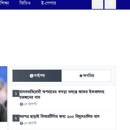
শিক্ষা
ভিডিও
ই-পেপার
সর্বশেষ
জনপ্রিয়
মানবতাবিরোধী অপরাধের খসড়া তদন্তে জাফর ইকবালসহ
১
চারজনের নাম
০৭ আগস্ট
দরপত্র ছাড়াই বিআরটিসির জন্য ২০০ বিদ্যুৎচালিত বাস
২
০৭ আগস্ট