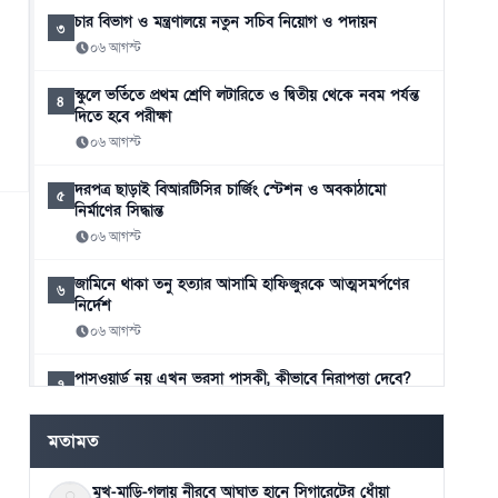
চার বিভাগ ও মন্ত্রণালয়ে নতুন সচিব নিয়োগ ও পদায়ন
৩
০৬ আগস্ট
স্কুলে ভর্তিতে প্রথম শ্রেণি লটারিতে ও দ্বিতীয় থেকে নবম পর্যন্ত
৪
দিতে হবে পরীক্ষা
০৬ আগস্ট
দরপত্র ছাড়াই বিআরটিসির চার্জিং স্টেশন ও অবকাঠামো
৫
নির্মাণের সিদ্ধান্ত
০৬ আগস্ট
জামিনে থাকা তনু হত্যার আসামি হাফিজুরকে আত্মসমর্পণের
৬
নির্দেশ
০৬ আগস্ট
পাসওয়ার্ড নয় এখন ভরসা পাসকী, কীভাবে নিরাপত্তা দেবে?
৭
০৬ আগস্ট
মতামত
ভিনিসিয়ুসকে ‘হুমকি’ দিয়ে সুর নরম রিয়ালের, আর্সেনালের
৮
নতুন প্রস্তাব
মুখ-মাড়ি-গলায় নীরবে আঘাত হানে সিগারেটের ধোঁয়া