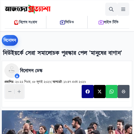
রোববার, ০৯ আগস্ট ২০২৬
বিশেষ সংবাদ
ভিডিও
লাইভ টিভি
০৬ ৫৯ ৫৩ পি.এম.
THE DAILY AJKER PROTTASHA
বিনোদন
নিউইয়র্কে সেরা সমালোচক পুরস্কার পেল ‘মানুষের বাগান’
বিনোদন ডেস্ক
প্রকাশিত:
২০:২২ পিএম, ০৮ জুলাই ২০২৬
|
আপডেট:
১৬:৪৭ এএম ২০২৬