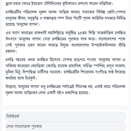
তুলে ধরার ক্ষেত্রে ইমপ্রেস টেলিফিল্মের ভূমিকারও প্রশংসা করেন অতিথিরা।
চলচ্চিত্রটির পরিচালক নূরুল আলম আতিক জানান, সমাজের বিভিন্ন শ্রেণি-পেশার
মানুষের জীবন, অনুভূতি ও বাস্তবতার গল্প নিয়ে পাঁচটি পৃথক কাহিনির সমন্বয়ে নির্মিত
হয়েছে ‘মানুষের বাগান’।
এর আগে ভারতের রাজধানী নয়াদিল্লিতে অনুষ্ঠিত ১৫তম দিল্লি আন্তর্জাতিক চলচ্চিত্র
উৎসবে ‘মানুষের বাগান’ সেরা চলচ্চিত্রের পুরস্কার লাভ করে। বাংলাদেশের পক্ষে
সেই পুরস্কার গ্রহণ করেন ভারতে নিযুক্ত বাংলাদেশের উপহাইকমিশনার প্রীতি
রহমান।
চলতি বছরের প্রথম চলচ্চিত্র হিসেবে সেন্সর ছাড়পত্র পাওয়া ‘মানুষের বাগান’-এ
অভিনয় করেছেন জ্যোতিকা জ্যোতি, মনোজ প্রামাণিক, অর্চিতা স্পর্শিয়া, প্রসূন আজাদ,
মুনিরা মিঠু, দিপান্বিতা মার্টিসহ অনেকে। চলচ্চিত্রটির শিরোনাম সংগীতে কণ্ঠ দিয়েছে
জনপ্রিয় ব্যান্ড চিরকুট।
উল্লেখ্য, ‘মানুষের বাগান’ শুধু চলচ্চিত্রের পর্দাতেই সীমাবদ্ধ নয়; একই নামে পরিচালক
নূরুল আলম আতিকের লেখা একটি বইও প্রকাশিত হয়েছে।
নিউইয়র্ক
সেরা সমালোচক পুরস্কার