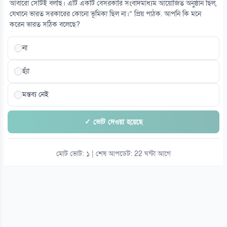
আবারো সেটিই বলছি। এটি একটি বেসরকারি সংবাদমাধ্যম আয়োজিত অনুষ্ঠান ছিল,
প্রতিবেশী দেশগুলোকে স্বনির্ভর হওয়া ও ‘প্রকৃত ভ্রাতৃত্ব’ গ্রহণের আহ্বান ইরানের
যেখানে ভারত সরকারের কোনো ভূমিকা ছিল না।” প্রিয় পাঠক. আপনি কি মনে
০৮ আগস্ট
করেন ভারত সঠিক বলেছে?
না
হ্যাঁ
মন্তব্য নেই
✓ ভোট দেওয়া হয়েছে
মোট ভোট: ১ | শেষ আপডেট: 22 ঘন্টা আগে