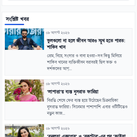
সংশ্লিষ্ট খবর
০৮ আগস্ট ২০২৬
ভুলগুলো না হলে জীবন আরও স্মুথ হতে পারত:
শাকিব খান
প্রেম, বিয়ে, সংসার ও বাবা হওয়া—সব কিছু মিলিয়ে
শাকিব খানের ব্যক্তিজীবন বরাবরই ছিল ভক্ত ও
দর্শকদের আগ্...
০৮ আগস্ট ২০২৬
‘লাপাত্তা’য় ব্যস্ত নুসরাত ফারিয়া
বিরতি শেষে ফের ব্যস্ত হয়ে উঠেছেন চিত্রনায়িকা
নুসরাত ফারিয়া। সিনেমার পাশাপাশি এবার ওটিটিতেও
নতুন কাজ...
০৮ আগস্ট ২০২৬
‘বনলতা এক্সপ্রেস’ ও ‘রকস্টার’-এর পর ‘ফাইসা