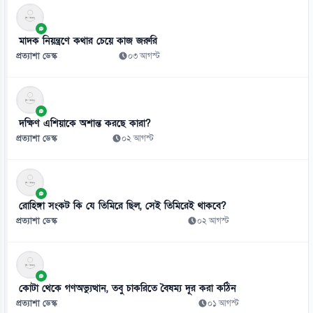
নতুন সিনেমার জন্য ১৬ কেজি ওজন কমিয়েছেন সালমান
০৬ আগস্ট
মাদক নিয়ন্ত্রণে কথার চেয়ে কাজ জরুরি
৯
প্রত্যাশা ডেস্ক
০৩ আগস্ট
লিফটের মধ্যে সহকর্মীকে ধর্ষণ, দোষী সাহলেন সাংবাদিক
০৬ আগস্ট
১০
দক্ষিণ এশিয়াকে অশান্ত করছে কারা?
ঢাকার চারপাশের নদীদূষণ রোধে কর্মপরিকল্পনা তৈরির নির্দেশ প্রধানমন্ত্রীর
প্রত্যাশা ডেস্ক
০২ আগস্ট
০৬ আগস্ট
১১
বাংলাদেশে হামের সাম্প্রতিক ভয়াবহ বিস্তার এখন শুধু একটি সংক্রামক রোগের
রোহিঙ্গা সংকট কি যে তিমিরে ছিল, সেই তিমিরেই থাকবে?
সংকট
প্রত্যাশা ডেস্ক
০২ আগস্ট
০৬ আগস্ট
১২
জুলাই মাসে সড়ক দুর্ঘটনায় ৪১৬ মৃত্যু
কোটা থেকে গণঅভ্যুত্থান, তবু চাকরিতে বৈষম্য দূর করা কঠিন
০৬ আগস্ট
প্রত্যাশা ডেস্ক
০১ আগস্ট