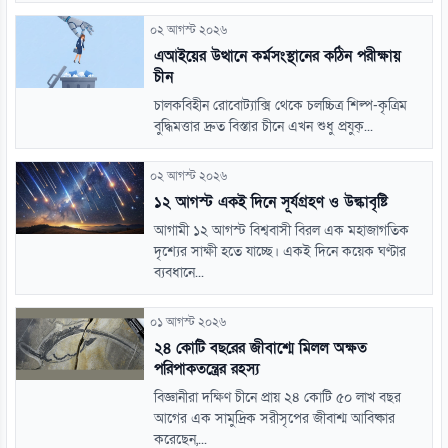
০২ আগস্ট ২০২৬
এআইয়ের উত্থানে কর্মসংস্থানের কঠিন পরীক্ষায়
চীন
চালকবিহীন রোবোট্যাক্সি থেকে চলচ্চিত্র শিল্প-কৃত্রিম
বুদ্ধিমত্তার দ্রুত বিস্তার চীনে এখন শুধু প্রযুক্...
০২ আগস্ট ২০২৬
১২ আগস্ট একই দিনে সূর্যগ্রহণ ও উল্কাবৃষ্টি
আগামী ১২ আগস্ট বিশ্ববাসী বিরল এক মহাজাগতিক
দৃশ্যের সাক্ষী হতে যাচ্ছে। একই দিনে কয়েক ঘণ্টার
ব্যবধানে...
০১ আগস্ট ২০২৬
২৪ কোটি বছরের জীবাশ্মে মিলল অক্ষত
পরিপাকতন্ত্রের রহস্য
বিজ্ঞানীরা দক্ষিণ চীনে প্রায় ২৪ কোটি ৫০ লাখ বছর
আগের এক সামুদ্রিক সরীসৃপের জীবাশ্ম আবিষ্কার
করেছেন,...