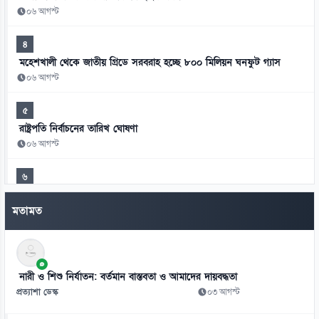
০৬ আগস্ট
৪
মহেশখালী থেকে জাতীয় গ্রিডে সরবরাহ হচ্ছে ৮০০ মিলিয়ন ঘনফুট গ্যাস
০৬ আগস্ট
৫
রাষ্ট্রপতি নির্বাচনের তারিখ ঘোষণা
০৬ আগস্ট
৬
সালমান খানকে প্রতারণার মামলায় আদালতে তলব
মতামত
০৬ আগস্ট
৭
মিরাজের সেঞ্চুরিতে প্রথম ইনিংসে টাইগারদের সংগ্রহ ২৬৩ রান
নারী ও শিশু নির্যাতন: বর্তমান বাস্তবতা ও আমাদের দায়বদ্ধতা
০৬ আগস্ট
প্রত্যাশা ডেস্ক
০৩ আগস্ট
৮