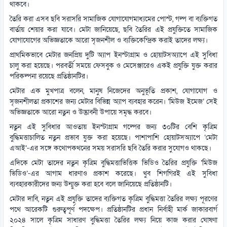
থাকবে।
তৈরি করা এসব ছবি সরাসরি সামাজিক যোগাযোগমাধ্যমের পোস্ট, গল্প বা ব্যক্তিগত
বার্তায় শেয়ার করা যাবে। মেটা জানিয়েছে, ছবি তৈরির এই প্রযুক্তিতে সামাজিক
যোগাযোগের অভিজ্ঞতাকে আরো সৃজনশীল ও ব্যক্তিকেন্দ্রিক করাই তাদের লক্ষ্য।
প্রাথমিকভাবে মেটার জনপ্রিয় দুটি অ্যাপ ইনস্টাগ্রাম ও হোয়াটসঅ্যাপে এই সুবিধা
চালু করা হয়েছে। পরবর্তী সময়ে ফেসবুক ও মেসেঞ্জারেও একই প্রযুক্তি যুক্ত করার
পরিকল্পনা রয়েছে প্রতিষ্ঠানটির।
মেটার এক মুখপাত্র বলেন, মানুষ নিজেদের অনুভূতি প্রকাশ, যোগাযোগ ও
সৃজনশীলতা প্রকাশের জন্য মেটার বিভিন্ন অ্যাপ ব্যবহার করেন। ‘মিউজ ইমেজ’ সেই
অভিজ্ঞতাকে আরো নতুন ও উদ্ভাবনী উপায়ে সমৃদ্ধ করবে।
নতুন এই সুবিধার আওতায় ইনস্টাগ্রাম গল্পের জন্য ৩০টির বেশি কৃত্রিম
বুদ্ধিমত্তাচালিত নতুন প্রভাব যুক্ত করা হয়েছে। পাশাপাশি হোয়াটসঅ্যাপে ‘মেটা
এআই’-এর সঙ্গে কথোপকথনের সময় সরাসরি ছবি তৈরি করার সুযোগও থাকছে।
এদিকে মেটা তাদের নতুন কৃত্রিম বুদ্ধিমত্তাভিত্তিক ভিডিও তৈরির প্রযুক্তি ‘মিউজ
ভিডিও’-এর আগাম ধারণাও প্রকাশ করেছে। খুব শিগগিরই এই সুবিধা
ব্যবহারকারীদের জন্য উন্মুক্ত করা হবে বলে জানিয়েছে প্রতিষ্ঠানটি।
মেটার দাবি, নতুন এই প্রযুক্তি তাদের ব্যক্তিগত কৃত্রিম বুদ্ধিমত্তা তৈরির লক্ষ্য পূরণের
পথে আরেকটি গুরুত্বপূর্ণ পদক্ষেপ। প্রতিষ্ঠানটির প্রধান নির্বাহী মার্ক জাকারবার্গ
২০২৪ সালে কৃত্রিম সাধারণ বুদ্ধিমত্তা তৈরির লক্ষ্য নিয়ে কাজ করার ঘোষণা