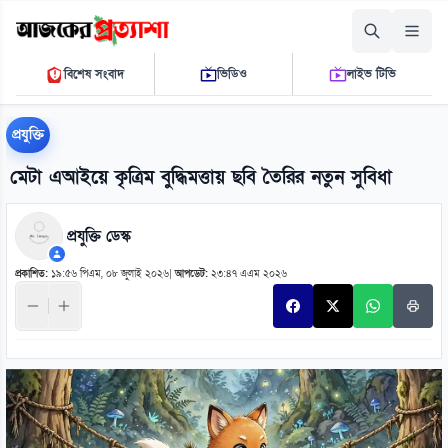
বৃহস্পতিবার, ০৬ আগস্ট ২০২৬
বিশেষ সংবাদ
ভিডিও
লাইভ টিভি
১১ ১৭ ৪১ এ.এম.
THE DAILY AJKER PROTTASHA
প্রযুক্তি
মেটা এআইয়ে কৃত্রিম বুদ্ধিমত্তায় ছবি তৈরির নতুন সুবিধা
প্রযুক্তি ডেস্ক
প্রকাশিত:
১৯:৫৬ পিএম, ০৮ জুলাই ২০২৬
|
আপডেট:
২৩:৪৭ এএম ২০২৬