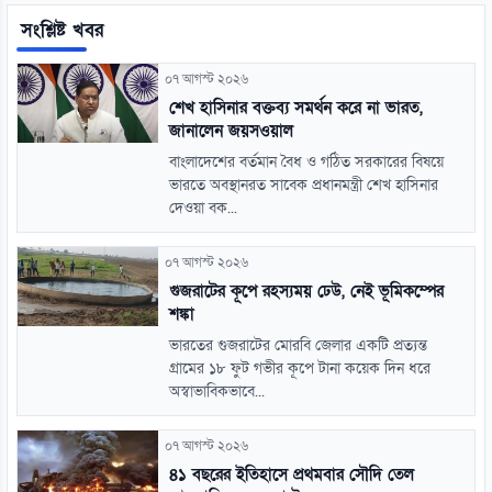
সংশ্লিষ্ট খবর
০৭ আগস্ট ২০২৬
শেখ হাসিনার বক্তব্য সমর্থন করে না ভারত,
জানালেন জয়সওয়াল
বাংলাদেশের বর্তমান বৈধ ও গঠিত সরকারের বিষয়ে
ভারতে অবস্থানরত সাবেক প্রধানমন্ত্রী শেখ হাসিনার
দেওয়া বক...
০৭ আগস্ট ২০২৬
গুজরাটের কূপে রহস্যময় ঢেউ, নেই ভূমিকম্পের
শঙ্কা
ভারতের গুজরাটের মোরবি জেলার একটি প্রত্যন্ত
গ্রামের ১৮ ফুট গভীর কূপে টানা কয়েক দিন ধরে
অস্বাভাবিকভাবে...
০৭ আগস্ট ২০২৬
৪১ বছরের ইতিহাসে প্রথমবার সৌদি তেল