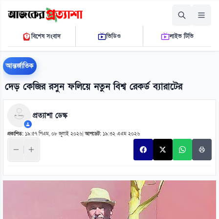
শুক্রবার, ০৭ আগস্ট ২০২৬
বিশেষ সংবাদ
ভিডিও
লাইভ টিভি
০৫:৫০:২৬ পি.এম.
THE DAILY AJKER PROTTASHA
আন্তর্জাতিক
দেড় কেজির রসুন ফলিয়ে নতুন বিশ্ব রেকর্ড ব্যারাটের
প্রত্যাশা ডেস্ক
প্রকাশিত:
১৯:৫৭ পিএম, ০৮ জুলাই ২০২৬
|
আপডেট:
১৯:৩২ এএম ২০২৬