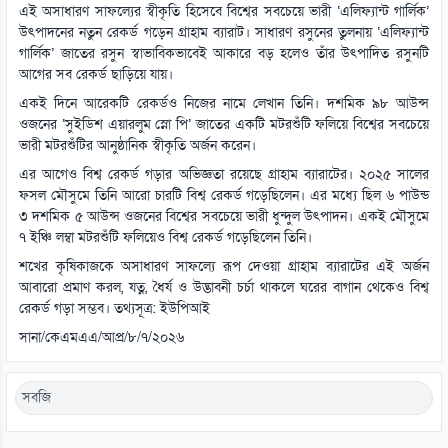
এই অসাধারণ সাফল্যের স্বীকৃতি হিসেবে বিশ্বের সবচেয়ে ভারী ‘এলিফ্যান্ট গার্লিক’
উৎপাদনের নতুন রেকর্ড গড়েন গ্রাহাম ব্যারাট। সাধারণ রসুনের তুলনায় ‘এলিফ্যান্ট
গার্লিক’ জাতের রসুন স্বাভাবিকভাবেই আকারে বড় হলেও তাঁর উৎপাদিত রসুনটি
আগের সব রেকর্ড ছাড়িয়ে যায়।
একই দিনে আরেকটি রেকর্ডও নিজের নামে লেখান তিনি। দশমিক ৯৮ আউন্স
ওজনের ‘সুইডিশ এয়ারলুম স্নো পি’ জাতের একটি মটরশুঁটি ফলিয়ে বিশ্বের সবচেয়ে
ভারী মটরশুঁটির আনুষ্ঠানিক স্বীকৃতি অর্জন করেন।
এর আগেও বিশ্ব রেকর্ড গড়ার অভিজ্ঞতা রয়েছে গ্রাহাম ব্যারাটের। ২০২৫ সালের
ফসল মৌসুমে তিনি আরো চারটি বিশ্ব রেকর্ড গড়েছিলেন। এর মধ্যে ছিল ৬ পাউন্ড
৩ দশমিক ৫ আউন্স ওজনের বিশ্বের সবচেয়ে ভারী ধুন্দুল উৎপাদন। একই মৌসুমে
৭ ইঞ্চি লম্বা মটরশুঁটি ফলিয়েও বিশ্ব রেকর্ড গড়েছিলেন তিনি।
শখের কৃষিকাজকে অসাধারণ সাফল্যে রূপ দেওয়া গ্রাহাম ব্যারাটের এই অর্জন
আবারো প্রমাণ করল, যত্ন, ধৈর্য ও উদ্ভাবনী চর্চা থাকলে ঘরের বাগান থেকেও বিশ্ব
রেকর্ড গড়া সম্ভব। তথ্যসূত্র: ইউপিআই
সানা/কেএমএএ/আপ্র/৮/৭/২০২৬
সবজি