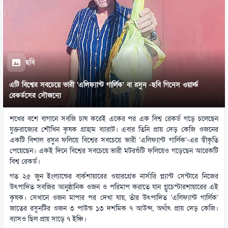
ছবি
এটি বিশ্বের সবচেয়ে ভারী ‘এলিফ্যান্ট গার্লিক’ বা রসুন -ছবি গিনেস ওয়ার্ল্ড
রেকর্ডসের সৌজন্যে
শখের বশে বাগানে সবজি চাষ করেই একের পর এক বিশ্ব রেকর্ড গড়ে চলেছেন
যুক্তরাজ্যের শৌখিন কৃষক গ্রাহাম ব্যারাট। এবার তিনি প্রায় দেড় কেজি ওজনের
একটি বিশাল রসুন ফলিয়ে বিশ্বের সবচেয়ে ভারী ‘এলিফ্যান্ট গার্লিক’-এর স্বীকৃতি
পেয়েছেন। একই দিনে বিশ্বের সবচেয়ে ভারী মটরশুঁটি ফলিয়েও গড়েছেন আরেকটি
বিশ্ব রেকর্ড।
গত ২৫ জুন ইংল্যান্ডের বার্কশায়ারের ওয়ারগ্রেভ নার্সারি প্ল্যান্ট সেন্টারে নিজের
উৎপাদিত সবজির আনুষ্ঠানিক ওজন ও পরিমাপ করাতে যান গ্লুচেস্টারশায়ারের এই
কৃষক। সেখানে ওজন মাপার পর দেখা যায়, তাঁর উৎপাদিত ‘এলিফ্যান্ট গার্লিক’
জাতের রসুনটির ওজন ৩ পাউন্ড ১৩ দশমিক ৭ আউন্স, অর্থাৎ প্রায় দেড় কেজি।
ব্যাসও ছিল প্রায় সাড়ে ৭ ইঞ্চি।