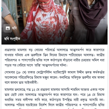
ছবি
ছবি সংগৃহীত
প্রতারণার মামলায় বড় বোনের পরিবর্তে আদালতে আত্মসমর্পণ করে কারাগারে
যাওয়ার ঘটনায় এক তরুণীকে তিন দিনের রিমান্ডে পাঠিয়েছেন আদালত। জাতীয়
পরিচয়পত্র ও পাসপোর্টের ছবির সঙ্গে কাঠগড়ায় দাঁড়ানো নারীর চেহারার অমিল ধরা
পড়ার পর বেরিয়ে আসে ‘প্রক্সি’ আত্মসমর্পণের ঘটনা।
সোমবার (১৮ মে) ঢাকার মেট্রোপলিটন ম্যাজিস্ট্রেট কামাল উদ্দীন তদন্ত কর্মকর্তার
আবেদনের পরিপ্রেক্ষিতে রিমান্ড মঞ্জুর করেন। শুনানিতে অভিযুক্ত তরুণীর নাম ভাবনা
বলে জানান তার আইনজীবী।
মামলার তথ্যমতে, গত ১২ মে প্রতারণা মামলার আসামি শারমিন আক্তার একার পক্ষে
তার ছোট বোন আদালতে আত্মসমর্পণ করে কারাগারে যান। পরে ১৪ মে রিমান্ড
শুনানির সময় বাদীপক্ষ দাবি করে, কাঠগড়ায় উপস্থিত নারী প্রকৃত আসামি নন।
আদালত পরিচয় যাচাইয়ের নির্দেশ দিলে জাতীয় পরিচয়পত্র ও পাসপোর্টের ছবির