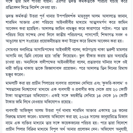
সঙ্গে তার মিল পাওয়া যায়নি। এরপর তদন্ত কর্মকর্তাকে পরিচয় যাচাই করে
প্রতিবেদন দিতে নির্দেশ দেওয়া হয়।
তদন্ত কর্মকর্তা উত্তরা পূর্ব থানার উপপরিদর্শক মাহবুবুল আলম আদালতে জানান,
শারমিন আক্তার একা পরিচয়ে আইনজীবীর মাধ্যমে আত্মসমর্পণ করে জামিন
আবেদন করা হয়েছিল। আদালত জামিন নামঞ্জুর করে কারাগারে পাঠান। পরে তার
পরিচয় নিয়ে সন্দেহ দেখা দিলে জাতীয় পরিচয়পত্র, পাসপোর্ট, শিক্ষাগত সনদ ও
আঙুলের ছাপ সংগ্রহের প্রয়োজনীয়তার কথা উল্লেখ করে রিমান্ড আবেদন করা হয়।
সোমবার শুনানিতে আসামিপক্ষের আইনজীবী বলেন, কাঠগড়ায় থাকা তরুণী মামলার
আসামি নন, তিনি বোনের হয়ে ‘প্রক্সি’ দিয়েছেন। ভুল স্বীকার করায় তার অব্যাহতি
চাওয়া হয়। অন্যদিকে বাদীপক্ষের আইনজীবীরা বলেন, প্রতারণার ঘটনার সঙ্গে ওই
নারী জড়িত থাকায় তাকে জিজ্ঞাসাবাদ প্রয়োজন। পরে আদালত তিন দিনের রিমান্ড
মঞ্জুর করেন।
মামলাটি করা হয় প্রাচীন পিলারের ব্যবসার প্রলোভন দেখিয়ে এবং ‘কুফরি-কালাম’ ও
‘শয়তানের নিঃশ্বাসের’ মাধ্যমে এক ব্যবসায়ী ও প্রবাসীর কাছ থেকে প্রায় ২০ কোটি
টাকা আত্মসাতের অভিযোগে। একই সঙ্গে ভয়ভীতি দেখিয়ে ১৪ থেকে ১৬ কোটি
টাকার জমি লিখে নেওয়ার অভিযোগও রয়েছে।
ব্যবসায়ী আজিজুল আলম উত্তরা পূর্ব থানায় শারমিন আক্তার একাসহ ২৪ জনের
বিরুদ্ধে মামলা করেন। মামলায় অভিযোগ করা হয়, ২০২৪ সালের জানুয়ারিতে মিজান
নামে এক ব্যক্তির মাধ্যমে তার সঙ্গে কয়েকজনের পরিচয় হয়। পরে তারা বিদেশে
প্রাচীন পিলার বিক্রির মাধ্যমে বিপুল অর্থ আনার প্রলোভন দেন। অভিযোগ অনুযায়ী,