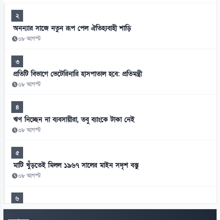
২
অনন্যার সাজে নতুন রূপ পেল ঐতিহ্যবাহী শাড়ি
০৮ আগস্ট
৩
প্রতিটি বিভাগে ভেটেরিনারি হাসপাতাল হবে: প্রতিমন্ত্রী
০৮ আগস্ট
৪
ঋণ নিচ্ছেন না ব্যবসায়ীরা, তবু ব্যাংকে টাকা নেই
০৮ আগস্ট
৫
মাটি খুঁড়তেই মিলল ১৯৬৭ সালের মাইন সদৃশ বস্তু
০৮ আগস্ট
৬
রাষ্ট্রীয় মর্যাদার মঞ্চে শৃঙ্খলা ও সংযমের অনিবার্য পাঠ