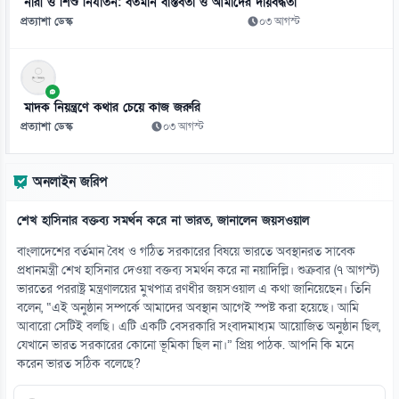
নারী ও শিশু নির্যাতন: বর্তমান বাস্তবতা ও আমাদের দায়বদ্ধতা
০৮ আগস্ট
প্রত্যাশা ডেস্ক
০৩ আগস্ট
১২
আমিরাতে ঈদে মিলাদুন্নবীর ছুটি ২৮ আগস্ট
০৮ আগস্ট
মাদক নিয়ন্ত্রণে কথার চেয়ে কাজ জরুরি
প্রত্যাশা ডেস্ক
০৩ আগস্ট
১৩
তনু হত্যা মামলায় সাবেক সেনাসদস্য হাফিজুর ফের গ্রেফতার
অনলাইন জরিপ
০৮ আগস্ট
শেখ হাসিনার বক্তব্য সমর্থন করে না ভারত, জানালেন জয়সওয়াল
১৪
রুশ তেল কিনে বিপাকে ভারত-চীন, ১০০ শতাংশ শুল্কের বিল পাস
বাংলাদেশের বর্তমান বৈধ ও গঠিত সরকারের বিষয়ে ভারতে অবস্থানরত সাবেক
০৮ আগস্ট
প্রধানমন্ত্রী শেখ হাসিনার দেওয়া বক্তব্য সমর্থন করে না নয়াদিল্লি। শুক্রবার (৭ আগস্ট)
ভারতের পররাষ্ট্র মন্ত্রণালয়ের মুখপাত্র রণধীর জয়সওয়াল এ কথা জানিয়েছেন। তিনি
বলেন, “এই অনুষ্ঠান সম্পর্কে আমাদের অবস্থান আগেই স্পষ্ট করা হয়েছে। আমি
১৫
আবারো সেটিই বলছি। এটি একটি বেসরকারি সংবাদমাধ্যম আয়োজিত অনুষ্ঠান ছিল,
৫৪ রানে অলআউট বাংলাদেশ, ইনিংস ব্যবধানে লজ্জার হার
যেখানে ভারত সরকারের কোনো ভূমিকা ছিল না।” প্রিয় পাঠক. আপনি কি মনে
০৮ আগস্ট
করেন ভারত সঠিক বলেছে?