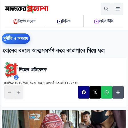
শনিবার, ০৮ আগস্ট ২০২৬
বিশেষ সংবাদ
ভিডিও
লাইভ টিভি
১২ ৩৬ ০৯ পি.এম.
THE DAILY AJKER PROTTASHA
দুর্নীতি ও অপরাধ
বোনের বদলে আত্মসমর্পণ করে কারাগারে গিয়ে ধরা
নিজেস্ব প্রতিবেদক
প্রকাশিত:
২১:২১ পিএম, ১৮ মে ২০২৬
|
আপডেট:
১৩:০৮ এএম ২০২৬